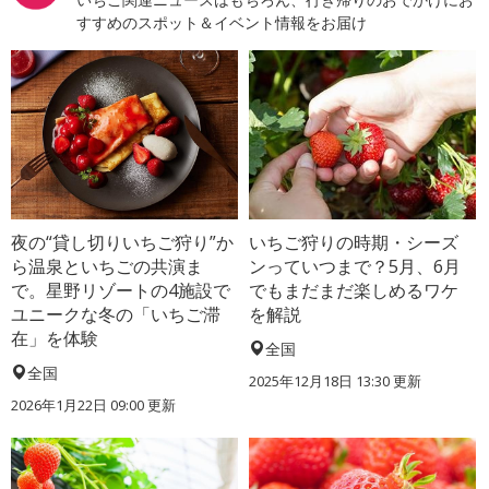
すすめのスポット＆イベント情報をお届け
夜の“貸し切りいちご狩り”か
いちご狩りの時期・シーズ
ら温泉といちごの共演ま
ンっていつまで？5月、6月
で。星野リゾートの4施設で
でもまだまだ楽しめるワケ
ユニークな冬の「いちご滞
を解説
在」を体験
全国
全国
2025年12月18日 13:30 更新
2026年1月22日 09:00 更新