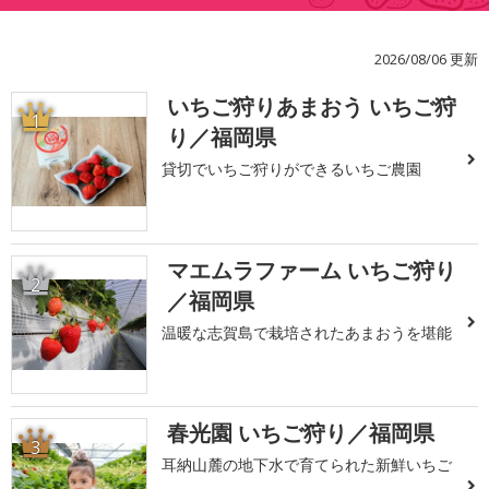
2026/08/06 更新
いちご狩りあまおう いちご狩
1
り／福岡県
貸切でいちご狩りができるいちご農園
マエムラファーム いちご狩り
2
／福岡県
温暖な志賀島で栽培されたあまおうを堪能
春光園 いちご狩り／福岡県
3
耳納山麓の地下水で育てられた新鮮いちご