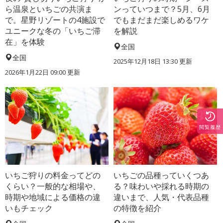
ら温泉といちごの共演ま
ンっていつまで？5月、6月
で。星野リゾートの4施設で
でもまだまだ楽しめるワケ
ユニークな冬の「いちご滞
を解説
在」を体験
全国
全国
2025年12月18日 13:30 更新
2026年1月22日 09:00 更新
閲覧履歴
いちご狩りの料金ってどの
いちごの品種っていくつあ
くらい？一般的な相場や、
る？味わいや採れる時期の
時期や地域による価格の違
違いまで、人気・代表品種
いもチェック
の特徴を紹介