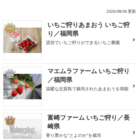
2026/08/06 更新
いちご狩りあまおう いちご狩
1
り／福岡県
貸切でいちご狩りができるいちご農園
マエムラファーム いちご狩り
2
／福岡県
温暖な志賀島で栽培されたあまおうを堪能
富崎ファーム いちご狩り／長
3
崎県
香り豊かな“とよのか”を栽培