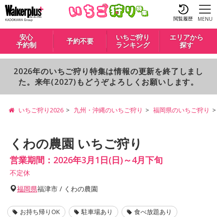
閲覧履歴
MENU
安心
いちご狩り
エリアから
予約不要
予約制
ランキング
探す
2026年のいちご狩り特集は情報の更新を終了しまし
た。来年(2027)もどうぞよろしくお願いします。
いちご狩り2026
九州・沖縄のいちご狩り
福岡県のいちご狩り
くわの農園 いちご狩り
営業期間：2026年3月1日(日)～4月下旬
不定休
福岡県
福津市 / くわの農園
お持ち帰りOK
駐車場あり
食べ放題あり