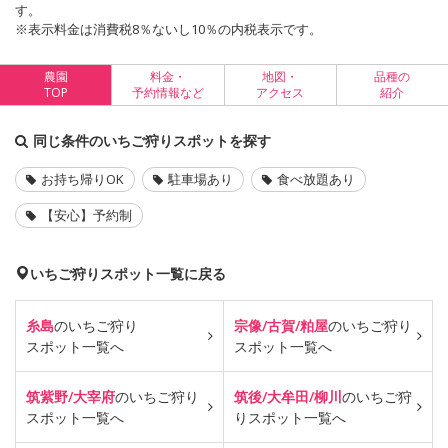
す。
※表示料金は消費税8％ないし10％の内税表示です。
農園
料金・
地図・
品種の
TOP
予約情報など
アクセス
紹介
同じ条件のいちご狩りスポットを探す
お持ち帰りOK
駐車場あり
食べ放題あり
【安心】予約制
いちご狩りスポット一覧に戻る
糸島
のいちご狩り
宗像/古賀/粕屋
のいちご狩り
スポット一覧へ
スポット一覧へ
筑紫野/大宰府
のいちご狩り
筑後/大牟田/柳川
のいちご狩
スポット一覧へ
り
スポット一覧へ