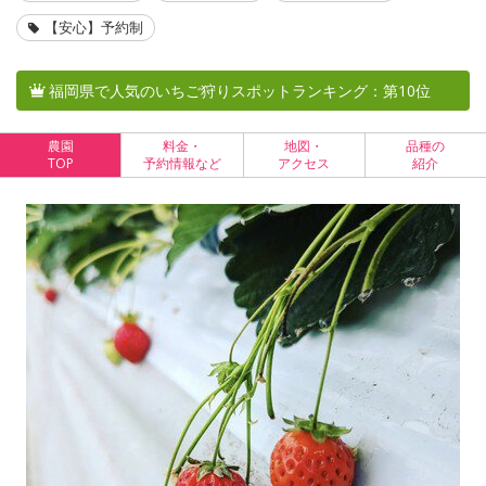
【安心】予約制
福岡県で人気のいちご狩りスポットランキング：第10位
農園
料金・
地図・
品種の
TOP
予約情報など
アクセス
紹介