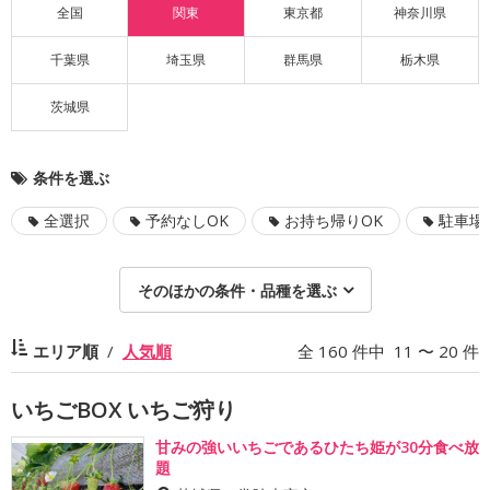
全国
関東
東京都
神奈川県
千葉県
埼玉県
群馬県
栃木県
茨城県
条件を選ぶ
全選択
予約なしOK
お持ち帰りOK
駐車場
そのほかの条件・品種を選ぶ
エリア順
人気順
全 160 件中 11 〜 20 件
いちごBOX いちご狩り
甘みの強いいちごであるひたち姫が30分食べ放
題