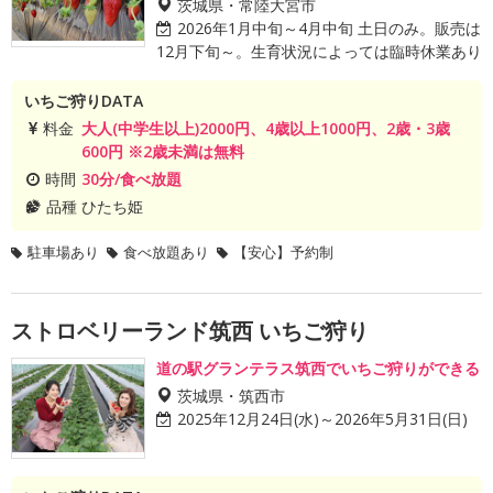
茨城県・常陸大宮市
2026年1月中旬～4月中旬 土日のみ。販売は
12月下旬～。生育状況によっては臨時休業あり
いちご狩りDATA
料金
大人(中学生以上)2000円、4歳以上1000円、2歳・3歳
600円 ※2歳未満は無料
時間
30分/食べ放題
品種
ひたち姫
駐車場あり
食べ放題あり
【安心】予約制
ストロベリーランド筑西 いちご狩り
道の駅グランテラス筑西でいちご狩りができる
茨城県・筑西市
2025年12月24日(水)～2026年5月31日(日)