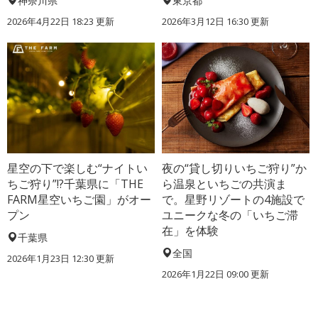
神奈川県
東京都
2026年4月22日 18:23 更新
2026年3月12日 16:30 更新
星空の下で楽しむ“ナイトい
夜の“貸し切りいちご狩り”か
ちご狩り”!?千葉県に「THE
ら温泉といちごの共演ま
FARM星空いちご園」がオー
で。星野リゾートの4施設で
プン
ユニークな冬の「いちご滞
在」を体験
千葉県
全国
2026年1月23日 12:30 更新
2026年1月22日 09:00 更新