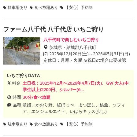
駐車場あり
食べ放題あり
【安心】予約制
ファーム八千代 八千代店 いちご狩り
八千代町で楽しむいちご狩り
茨城県・結城郡八千代町
2025年12月20日(土)～2026年5月31日(日)
定休日：月曜・火曜 ※祝日の場合は要確認
いちご狩りDATA
料金
土日祝：2025年12月〜2026年4月7日(火)、GW 大人(中
学生以上)2200円、シルバー(6...
時間
30分/食べ放題
品種
章姫、かおり野、紅ほっぺ、よつぼし、桃薫、ソフィ
ア、エンジェルエイト、いばらキッス(少し)
駐車場あり
食べ放題あり
【安心】予約制