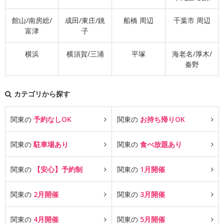
館山/南房総/
成田/東庄/銚
船橋 周辺
千葉市 周辺
富津
子
横浜
横須賀/三浦
平塚
海老名/厚木/
秦野
カテゴリから探す
関東の
予約なしOK
関東の
お持ち帰りOK
関東の
駐車場あり
関東の
食べ放題あり
関東の
【安心】予約制
関東の
1月開催
関東の
2月開催
関東の
3月開催
関東の
4月開催
関東の
5月開催