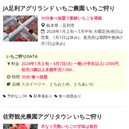
JA足利アグリランド いちご農園 いちご狩り
30分食べ放題で新鮮いちごを堪能
栃木県・足利市
2026年1月上旬～5月中旬 火曜定休(祝日は
営業、1月1日は休み)。直売所は期間中無休(1
月1日は休み)
いちご狩りDATA
料金
2026年1月上旬～4月7日(火) 一般(小学生以上) 2300円、
幼児(3歳以上未就学児)1300...
時間
30分/食べ放題
品種
スカイベリー、とちおとめ、とちあいか
予約なしOK
駐車場あり
食べ放題あり
佐野観光農園アグリタウン いちご狩り
木なり完熟いちごの甘味は格別