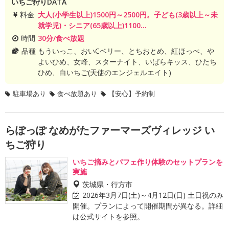
いちご狩りDATA
料金
大人(小学生以上)1500円～2500円。子ども(3歳以上～未
就学児)・シニア(65歳以上)1100...
時間
30分/食べ放題
品種
もういっこ、おいCベリー、とちおとめ、紅ほっぺ、や
よいひめ、女峰、スターナイト、いばらキッス、ひたち
ひめ、白いちご(天使のエンジェルエイト)
駐車場あり
食べ放題あり
【安心】予約制
らぽっぽ なめがたファーマーズヴィレッジ い
ちご狩り
いちご摘みとパフェ作り体験のセットプランを
実施
茨城県・行方市
2026年3月7日(土)～4月12日(日) 土日祝のみ
開催。プランによって開催期間が異なる。詳細
は公式サイトを参照。