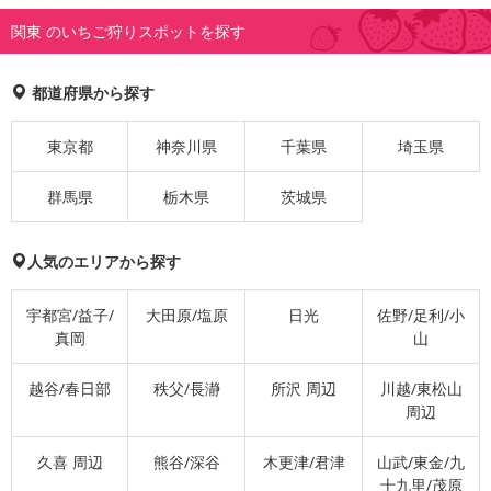
関東 のいちご狩りスポットを探す
都道府県から探す
東京都
神奈川県
千葉県
埼玉県
群馬県
栃木県
茨城県
人気のエリアから探す
宇都宮/益子/
大田原/塩原
日光
佐野/足利/小
真岡
山
越谷/春日部
秩父/長瀞
所沢 周辺
川越/東松山
周辺
久喜 周辺
熊谷/深谷
木更津/君津
山武/東金/九
十九里/茂原