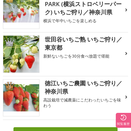
PARK (横浜ストロベリーパー
ク) いちご狩り／神奈川県
横浜で年中いちごを楽しめる
世田谷いちご熟 いちご狩り／
2
東京都
新鮮ないちごを30分食べ放題で堪能
徳江いちご農園 いちご狩り／
3
神奈川県
高設栽培で減農薬にこだわったいちごを味
わう
閲覧履歴