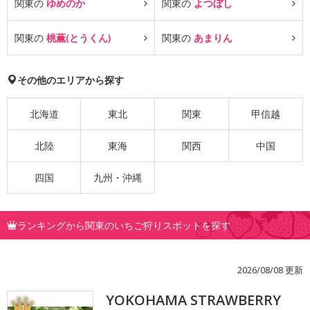
関東の
ゆめのか
関東の
よつぼし
関東の
桃薫(とうくん)
関東の
あまりん
その他のエリアから探す
北海道
東北
関東
甲信越
北陸
東海
関西
中国
四国
九州・沖縄
ランキングから関東のいちご狩りスポットを探す
2026/08/08 更新
YOKOHAMA STRAWBERRY
1