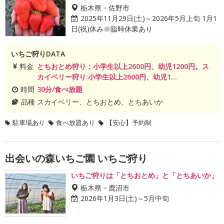
栃木県・佐野市
2025年11月29日(土)～2026年5月上旬 1月1
日(祝)休み※臨時休業あり
いちご狩りDATA
料金
とちおとめ狩り：小学生以上2600円、幼児1200円。ス
カイベリー狩り:小学生以上2600円、幼児1...
時間
30分/食べ放題
品種
スカイベリー、とちおとめ、とちあいか
駐車場あり
食べ放題あり
【安心】予約制
出会いの森いちご園 いちご狩り
いちご狩りは「とちおとめ」と「とちあいか」
栃木県・鹿沼市
2026年1月3日(土)～5月中旬