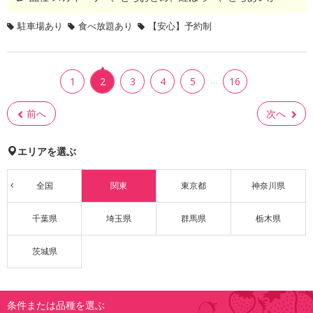
駐車場あり
食べ放題あり
【安心】予約制
…
1
2
3
4
5
16
前へ
次へ
エリアを選ぶ
全国
関東
東京都
神奈川県
千葉県
埼玉県
群馬県
栃木県
茨城県
条件または品種を選ぶ