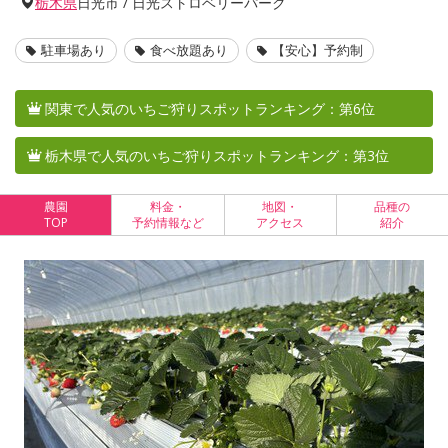
栃木県
日光市 / 日光ストロベリーパーク
駐車場あり
食べ放題あり
【安心】予約制
関東で人気のいちご狩りスポットランキング：第6位
栃木県で人気のいちご狩りスポットランキング：第3位
農園
料金・
地図・
品種の
TOP
予約情報など
アクセス
紹介