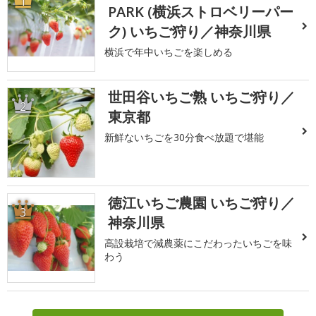
1
PARK (横浜ストロベリーパー
ク) いちご狩り／神奈川県
横浜で年中いちごを楽しめる
世田谷いちご熟 いちご狩り／
2
東京都
新鮮ないちごを30分食べ放題で堪能
徳江いちご農園 いちご狩り／
3
神奈川県
高設栽培で減農薬にこだわったいちごを味
わう