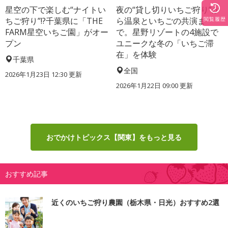
星空の下で楽しむ“ナイトい
夜の“貸し切りいちご狩り”か
ちご狩り”!?千葉県に「THE
ら温泉といちごの共演ま
閲覧履歴
FARM星空いちご園」がオー
で。星野リゾートの4施設で
プン
ユニークな冬の「いちご滞
在」を体験
千葉県
全国
2026年1月23日 12:30 更新
2026年1月22日 09:00 更新
おでかけトピックス【関東】をもっと見る
おすすめ記事
近くのいちご狩り農園（栃木県・日光）おすすめ2選