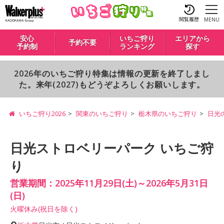
閲覧履歴
MENU
安心
いちご狩り
エリアから
予約不要
予約制
ランキング
探す
2026年のいちご狩り特集は情報の更新を終了しまし
た。来年(2027)もどうぞよろしくお願いします。
いちご狩り2026
関東のいちご狩り
栃木県のいちご狩り
日光
日光ストロベリーパーク いちご狩
り
営業期間：2025年11月29日(土)～2026年5月31日
(日)
火曜休み(祝日を除く)