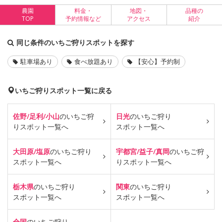
農園
料金・
地図・
品種の
TOP
予約情報など
アクセス
紹介
同じ条件のいちご狩りスポットを探す
駐車場あり
食べ放題あり
【安心】予約制
いちご狩りスポット一覧に戻る
佐野/足利/小山
のいちご狩
日光
のいちご狩り
り
スポット一覧へ
スポット一覧へ
大田原/塩原
のいちご狩り
宇都宮/益子/真岡
のいちご狩
スポット一覧へ
り
スポット一覧へ
栃木県
のいちご狩り
関東
のいちご狩り
スポット一覧へ
スポット一覧へ
全国
のいちご狩り