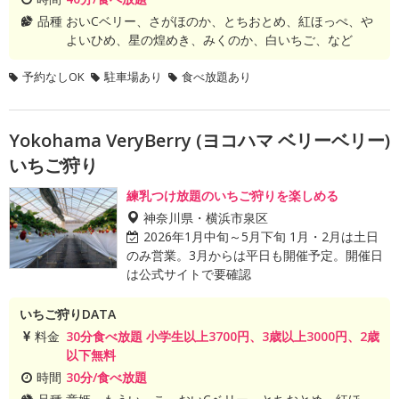
品種
おいCベリー、さがほのか、とちおとめ、紅ほっぺ、や
よいひめ、星の煌めき、みくのか、白いちご、など
予約なしOK
駐車場あり
食べ放題あり
Yokohama VeryBerry (ヨコハマ ベリーベリー)
いちご狩り
練乳つけ放題のいちご狩りを楽しめる
神奈川県・横浜市泉区
2026年1月中旬～5月下旬 1月・2月は土日
のみ営業。3月からは平日も開催予定。開催日
は公式サイトで要確認
いちご狩りDATA
料金
30分食べ放題 小学生以上3700円、3歳以上3000円、2歳
以下無料
時間
30分/食べ放題