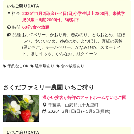
いちご狩りDATA
料金
2026年1月2日(金)～4日(日)小学生以上2800円、未就学
児(4歳～6歳)2000円、3歳以下...
時間
60分/食べ放題
品種
おいCベリー、かおり野、恋みのり、とちおとめ、紅ほ
っぺ、やよいひめ、ゆめのか、よつぼし、真紅の美鈴
(黒いちご)、チーバベリー、かなみひめ、スターナイ
ト、ほしうらら、かんな姫、紅クイーン
予約なしOK
駐車場あり
食べ放題あり
さくだファミリー農園 いちご狩り
温かい接客が好評のアットホームないちご園
千葉県・山武郡九十九里町
2026年3月1日(日)～5月6日(振休)
いちご狩りDATA