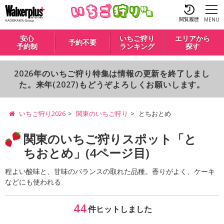
閲覧履歴
MENU
安心
いちご狩り
エリアから
予約不要
予約制
ランキング
探す
2026年のいちご狩り特集は情報の更新を終了しまし
た。来年(2027)もどうぞよろしくお願いします。
いちご狩り2026
関東のいちご狩り
とちおとめ
関東のいちご狩りスポット「と
ちおとめ」(4ページ目)
程よい酸味と、甘味のバランスの取れた品種。香りがよく、ケーキ
などにも使われる
44
件ヒットしました