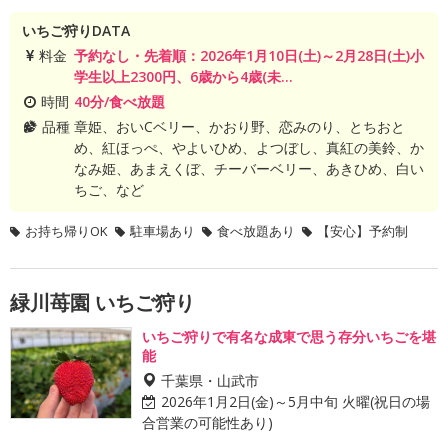
いちご狩りDATA
料金
予約なし・先着順：2026年1月10日(土)～2月28日(土)小
学生以上2300円、6歳から4歳(未...
時間
40分/食べ放題
品種
章姫、おいCベリー、かおり野、恋みのり、とちおと
め、紅ほっぺ、やよいひめ、よつぼし、真紅の美鈴、か
なみ姫、あまえくぼ、チーバーベリー、あきひめ、白い
ちご、など
お持ち帰りOK
駐車場あり
食べ放題あり
【安心】予約制
緑川苺園 いちご狩り
いちご狩りで有名な成東で思う存分いちごを堪
能
千葉県・山武市
2026年1月2日(金)～5月中旬 火曜(祝日の場
合営業の可能性あり)