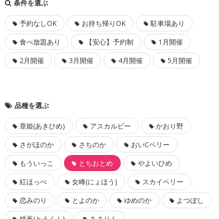
条件を選ぶ
予約なしOK
お持ち帰りOK
駐車場あり
食べ放題あり
【安心】予約制
1月開催
2月開催
3月開催
4月開催
5月開催
品種を選ぶ
章姫(あきひめ)
アスカルビー
かおり野
さがほのか
さちのか
おいCベリー
もういっこ
とちおとめ
やよいひめ
紅ほっぺ
女峰(にょほう)
スカイベリー
恋みのり
とよのか
ゆめのか
よつぼし
桃薫(とうくん)
あまりん