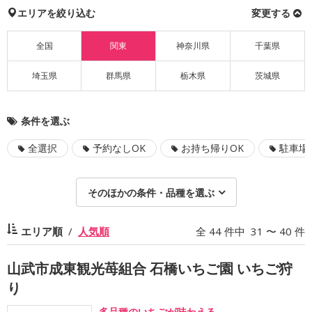
エリアを絞り込む
変更する
全国
関東
神奈川県
千葉県
埼玉県
群馬県
栃木県
茨城県
条件を選ぶ
全選択
予約なしOK
お持ち帰りOK
駐車場
そのほかの条件・品種を選ぶ
エリア順
人気順
全 44 件中 31 〜 40 件
山武市成東観光苺組合 石橋いちご園 いちご狩
り
多品種のいちごが味わえる