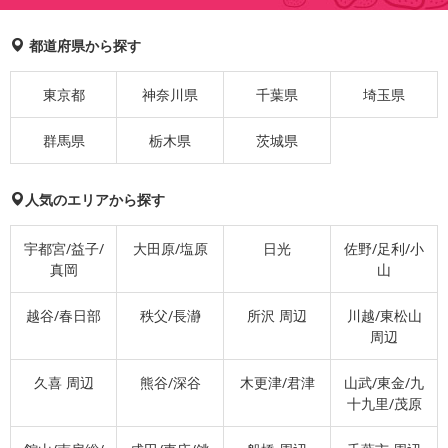
都道府県から探す
東京都
神奈川県
千葉県
埼玉県
群馬県
栃木県
茨城県
人気のエリアから探す
宇都宮/益子/
大田原/塩原
日光
佐野/足利/小
真岡
山
越谷/春日部
秩父/長瀞
所沢 周辺
川越/東松山
周辺
久喜 周辺
熊谷/深谷
木更津/君津
山武/東金/九
十九里/茂原