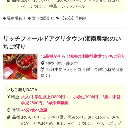
品種
章姫、もういっこ、おいCベリー、とちおとめ、紅ほっ
ぺ、よつぼし、桃薫、レッドパール
駐車場あり
食べ放題あり
【安心】予約制
リッチフィールドアグリタウン(湘南農場)のい
ちご狩り
12品種がそろう湘南の体験型農場でいちご狩り
神奈川県・藤沢市
12月中旬〜5月下旬 月曜、金曜定休(祝日を
除く)
いちご狩りDATA
料金
大人(中学生以上)3800円～、小学生3000円、3歳～未就
学児2500円、3歳未満無料
時間
45分/食べ放題
品種
おいCベリー、かおり野、恋みのり、さがほのか、さち
のか、とちおとめ、紅ほっぺ、よつぼし、ベリーポップ