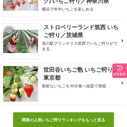
ク) いちご狩り／神奈川県
横浜で年中いちごを楽しめる
ストロベリーランド筑西 いち
2
ご狩り／茨城県
道の駅グランテラス筑西でいちご狩りがで
きる
世田谷いちご熟 いちご狩り／
3
閲覧履歴
東京都
新鮮ないちごを30分食べ放題で堪能
関東の人気いちご狩りランキングをもっと見る