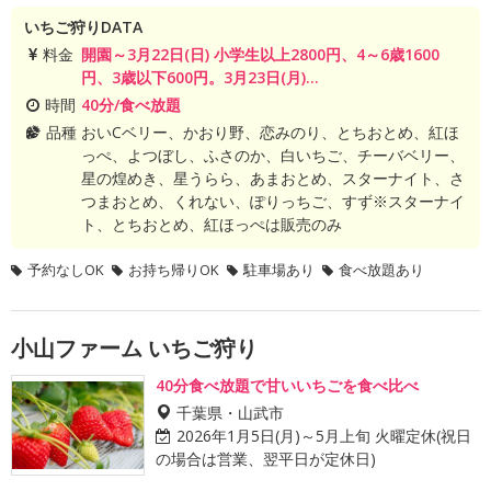
いちご狩りDATA
料金
開園～3月22日(日) 小学生以上2800円、4～6歳1600
円、3歳以下600円。3月23日(月)...
時間
40分/食べ放題
品種
おいCベリー、かおり野、恋みのり、とちおとめ、紅ほ
っぺ、よつぼし、ふさのか、白いちご、チーバベリー、
星の煌めき、星うらら、あまおとめ、スターナイト、さ
つまおとめ、くれない、ぽりっちご、すず※スターナイ
ト、とちおとめ、紅ほっぺは販売のみ
予約なしOK
お持ち帰りOK
駐車場あり
食べ放題あり
小山ファーム いちご狩り
40分食べ放題で甘いいちごを食べ比べ
千葉県・山武市
2026年1月5日(月)～5月上旬 火曜定休(祝日
の場合は営業、翌平日が定休日)