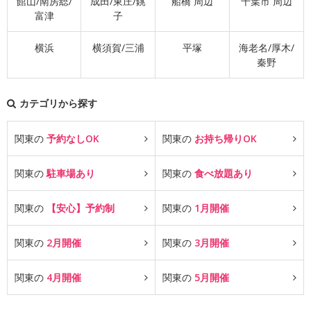
館山/南房総/
成田/東庄/銚
船橋 周辺
千葉市 周辺
富津
子
横浜
横須賀/三浦
平塚
海老名/厚木/
秦野
カテゴリから探す
関東の
予約なしOK
関東の
お持ち帰りOK
関東の
駐車場あり
関東の
食べ放題あり
関東の
【安心】予約制
関東の
1月開催
関東の
2月開催
関東の
3月開催
関東の
4月開催
関東の
5月開催