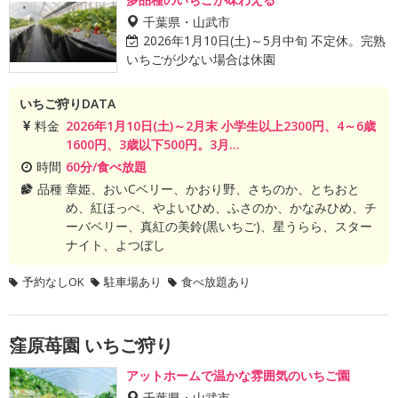
千葉県・山武市
2026年1月10日(土)～5月中旬 不定休。完熟
いちごが少ない場合は休園
いちご狩りDATA
料金
2026年1月10日(土)～2月末 小学生以上2300円、4～6歳
1600円、3歳以下500円。3月...
時間
60分/食べ放題
品種
章姫、おいCベリー、かおり野、さちのか、とちおと
め、紅ほっぺ、やよいひめ、ふさのか、かなみひめ、チ
ーバベリー、真紅の美鈴(黒いちご)、星うらら、スター
ナイト、よつぼし
予約なしOK
駐車場あり
食べ放題あり
窪原苺園 いちご狩り
アットホームで温かな雰囲気のいちご園
千葉県・山武市