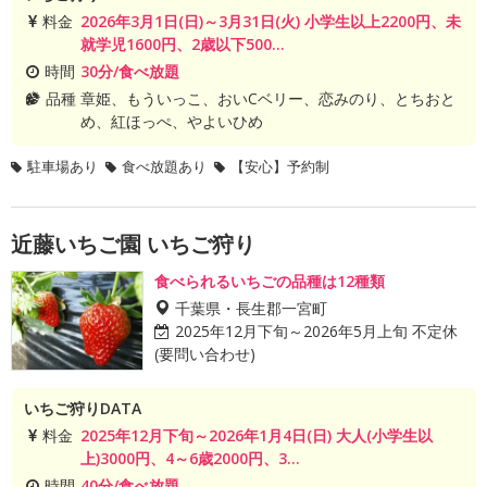
料金
2026年3月1日(日)～3月31日(火) 小学生以上2200円、未
就学児1600円、2歳以下500...
時間
30分/食べ放題
品種
章姫、もういっこ、おいCベリー、恋みのり、とちおと
め、紅ほっぺ、やよいひめ
駐車場あり
食べ放題あり
【安心】予約制
近藤いちご園 いちご狩り
食べられるいちごの品種は12種類
千葉県・長生郡一宮町
2025年12月下旬～2026年5月上旬 不定休
(要問い合わせ)
いちご狩りDATA
料金
2025年12月下旬～2026年1月4日(日) 大人(小学生以
上)3000円、4～6歳2000円、3...
時間
40分/食べ放題