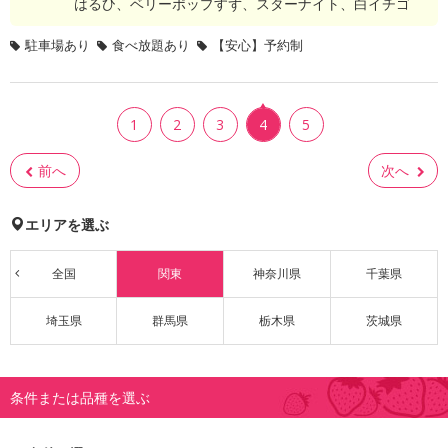
はるひ、ベリーポップすず、スターナイト、白イチゴ
駐車場あり
食べ放題あり
【安心】予約制
1
2
3
4
5
前へ
次へ
エリアを選ぶ
全国
関東
神奈川県
千葉県
埼玉県
群馬県
栃木県
茨城県
条件または品種を選ぶ