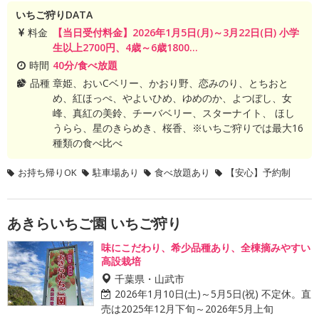
いちご狩りDATA
料金
【当日受付料金】2026年1月5日(月)～3月22日(日) 小学
生以上2700円、4歳～6歳1800...
時間
40分/食べ放題
品種
章姫、おいCベリー、かおり野、恋みのり、とちおと
め、紅ほっぺ、やよいひめ、ゆめのか、よつぼし、女
峰、真紅の美鈴、チーバベリー、スターナイト、 ほし
うらら、星のきらめき、桜香、※いちご狩りでは最大16
種類の食べ比べ
お持ち帰りOK
駐車場あり
食べ放題あり
【安心】予約制
あきらいちご園 いちご狩り
味にこだわり、希少品種あり、全棟摘みやすい
高設栽培
千葉県・山武市
2026年1月10日(土)～5月5日(祝) 不定休。直
売は2025年12月下旬～2026年5月上旬