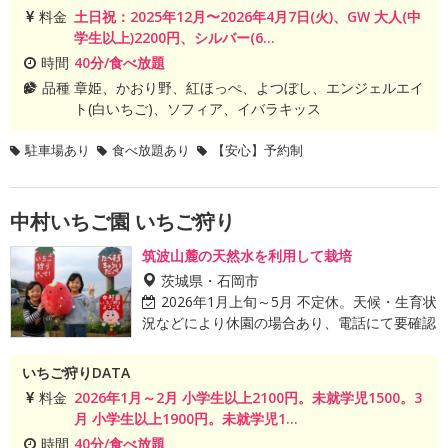
料金
土日祝：2025年12月〜2026年4月7日(火)、GW 大人(中
学生以上)2200円、シルバー(6...
時間
40分/食べ放題
品種
章姫、かおり野、紅ほっぺ、よつぼし、エンジェルエイ
ト(白いちご)、ソフィア、イバラキッス
駐車場あり
食べ放題あり
【安心】予約制
中村いちご園 いちご狩り
筑波山麓の天然水を利用して栽培
茨城県・石岡市
2026年1月上旬～5月 不定休。天候・生育状
況などにより休園の場合あり、電話にて要確認
いちご狩りDATA
料金
2026年1月～2月 小学生以上2100円。未就学児1500。3
月 小学生以上1900円。未就学児1...
時間
40分/食べ放題