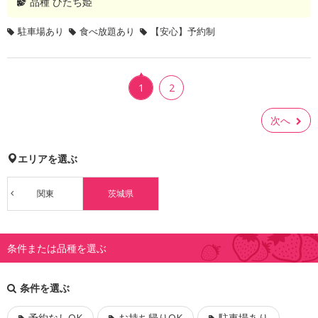
品種
ひたち姫
駐車場あり
食べ放題あり
【安心】予約制
1
2
次へ
エリアを選ぶ
関東
茨城県
条件または品種を選ぶ
条件を選ぶ
予約なしOK
お持ち帰りOK
駐車場あり