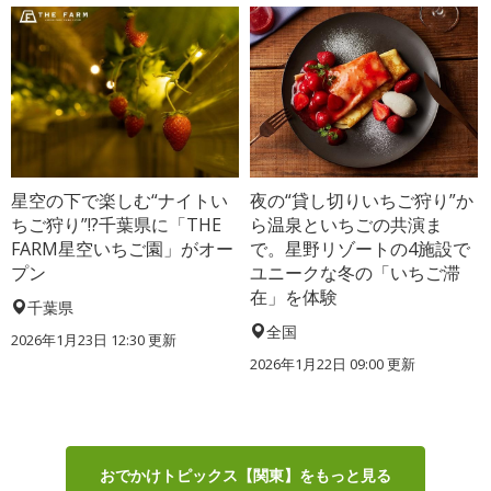
星空の下で楽しむ“ナイトい
夜の“貸し切りいちご狩り”か
ちご狩り”!?千葉県に「THE
ら温泉といちごの共演ま
FARM星空いちご園」がオー
で。星野リゾートの4施設で
プン
ユニークな冬の「いちご滞
在」を体験
千葉県
全国
2026年1月23日 12:30 更新
2026年1月22日 09:00 更新
おでかけトピックス【関東】をもっと見る