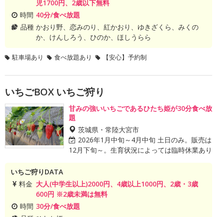
児1700円、2歳以下無料
時間
40分/食べ放題
品種
かおり野、恋みのり、紅かおり、ゆきざくら、みくの
か、けんしろう、ひのか、ほしうらら
駐車場あり
食べ放題あり
【安心】予約制
いちごBOX いちご狩り
甘みの強いいちごであるひたち姫が30分食べ放
題
茨城県・常陸大宮市
2026年1月中旬～4月中旬 土日のみ。販売は
12月下旬～。生育状況によっては臨時休業あり
いちご狩りDATA
料金
大人(中学生以上)2000円、4歳以上1000円、2歳・3歳
600円 ※2歳未満は無料
時間
30分/食べ放題