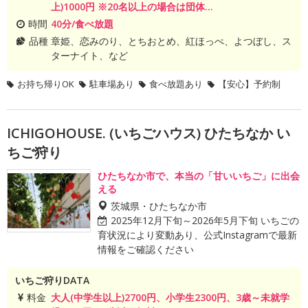
上)1000円 ※20名以上の場合は団体...
時間
40分/食べ放題
品種
章姫、恋みのり、とちおとめ、紅ほっぺ、よつぼし、ス
ターナイト、など
お持ち帰りOK
駐車場あり
食べ放題あり
【安心】予約制
ICHIGOHOUSE. (いちごハウス) ひたちなか い
ちご狩り
ひたちなか市で、本当の「甘いいちご」に出会
える
茨城県・ひたちなか市
2025年12月下旬～2026年5月下旬 いちごの
育状況により変動あり、公式Instagramで最新
情報をご確認ください
いちご狩りDATA
料金
大人(中学生以上)2700円、小学生2300円、3歳～未就学