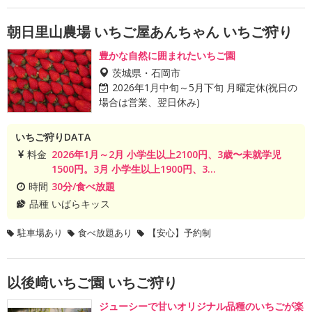
朝日里山農場 いちご屋あんちゃん いちご狩り
豊かな自然に囲まれたいちご園
茨城県・石岡市
2026年1月中旬～5月下旬 月曜定休(祝日の
場合は営業、翌日休み)
いちご狩りDATA
料金
2026年1月～2月 小学生以上2100円、3歳〜未就学児
1500円。3月 小学生以上1900円、3...
時間
30分/食べ放題
品種
いばらキッス
駐車場あり
食べ放題あり
【安心】予約制
以後﨑いちご園 いちご狩り
ジューシーで甘いオリジナル品種のいちごが楽