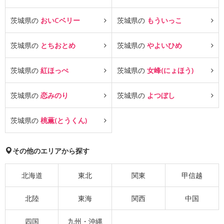
茨城県の
おいCベリー
茨城県の
もういっこ
茨城県の
とちおとめ
茨城県の
やよいひめ
茨城県の
紅ほっぺ
茨城県の
女峰(にょほう)
茨城県の
恋みのり
茨城県の
よつぼし
茨城県の
桃薫(とうくん)
その他のエリアから探す
北海道
東北
関東
甲信越
北陸
東海
関西
中国
四国
九州・沖縄