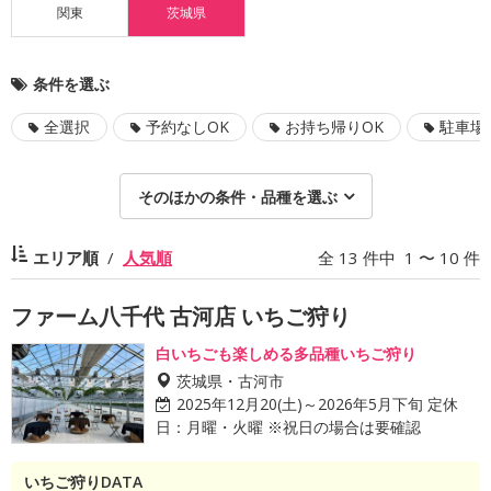
関東
茨城県
条件を選ぶ
全選択
予約なしOK
お持ち帰りOK
駐車場
そのほかの条件・品種を選ぶ
エリア順
人気順
全 13 件中 1 〜 10 件
ファーム八千代 古河店 いちご狩り
白いちごも楽しめる多品種いちご狩り
茨城県・古河市
2025年12月20(土)～2026年5月下旬 定休
日：月曜・火曜 ※祝日の場合は要確認
いちご狩りDATA