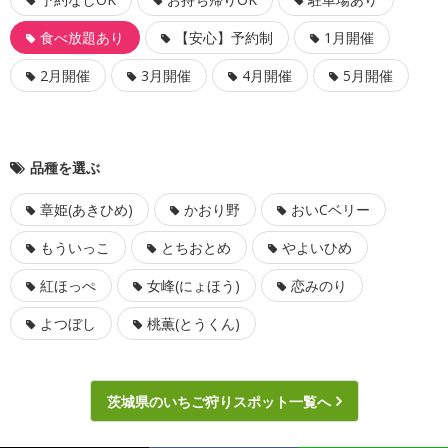
食べ放題あり
【安心】予約制
1月開催
2月開催
3月開催
4月開催
5月開催
品種を選ぶ
章姫(あきひめ)
かおり野
おいCベリー
もういっこ
とちおとめ
やよいひめ
紅ほっぺ
女峰(にょほう)
恋みのり
よつぼし
桃薫(とうくん)
茨城県のいちご狩りスポット一覧へ