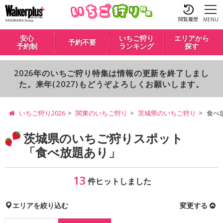
閲覧履歴
MENU
安心
いちご狩り
エリアから
予約不要
予約制
ランキング
探す
2026年のいちご狩り特集は情報の更新を終了しまし
た。来年(2027)もどうぞよろしくお願いします。
いちご狩り2026
関東のいちご狩り
茨城県のいちご狩り
食べ
茨城県のいちご狩りスポット
「食べ放題あり」
13
件ヒットしました
エリアを絞り込む
変更する