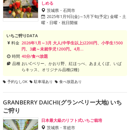
しめる
茨城県・石岡市
2025年1月9日(金)～5月下旬(予定) 金曜・土
曜・日曜・祝日開催
いちご狩りDATA
料金
2026年1月～3月 大人(中学生以上)2200円、小学生1500
円、3歳～未就学児1200円。4月...
時間
40分/食べ放題
品種
おいCベリー、かおり野、紅ほっぺ、あまえくぼ、いば
らキッス、オリジナル品種(2種)
予約なしOK
駐車場あり
食べ放題あり
GRANBERRY DAICHI(グランベリー大地) いち
ご狩り
日本最大級のリフト式いちご栽培
茨城県・常総市