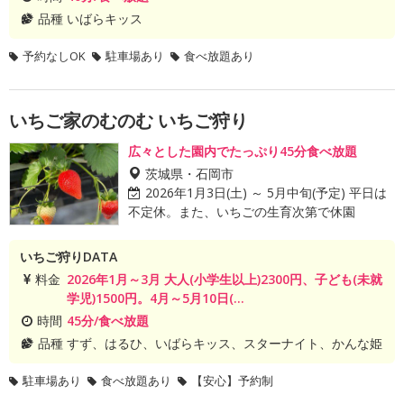
品種
いばらキッス
予約なしOK
駐車場あり
食べ放題あり
いちご家のむのむ いちご狩り
広々とした園内でたっぷり45分食べ放題
茨城県・石岡市
2026年1月3日(土) ～ 5月中旬(予定) 平日は
不定休。また、いちごの生育次第で休園
いちご狩りDATA
料金
2026年1月～3月 大人(小学生以上)2300円、子ども(未就
学児)1500円。4月～5月10日(...
時間
45分/食べ放題
品種
すず、はるひ、いばらキッス、スターナイト、かんな姫
駐車場あり
食べ放題あり
【安心】予約制