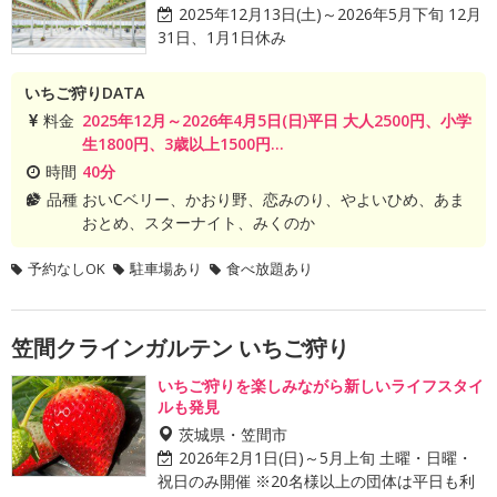
2025年12月13日(土)～2026年5月下旬 12月
31日、1月1日休み
いちご狩りDATA
料金
2025年12月～2026年4月5日(日)平日 大人2500円、小学
生1800円、3歳以上1500円...
時間
40分
品種
おいCベリー、かおり野、恋みのり、やよいひめ、あま
おとめ、スターナイト、みくのか
予約なしOK
駐車場あり
食べ放題あり
笠間クラインガルテン いちご狩り
いちご狩りを楽しみながら新しいライフスタイ
ルも発見
茨城県・笠間市
2026年2月1日(日)～5月上旬 土曜・日曜・
祝日のみ開催 ※20名様以上の団体は平日も利