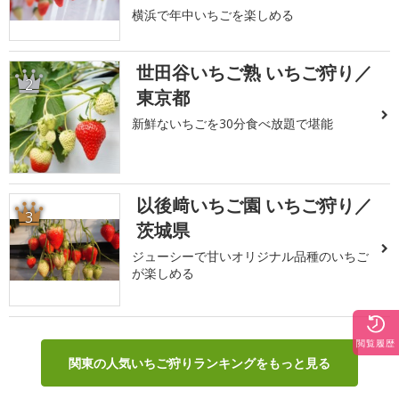
横浜で年中いちごを楽しめる
世田谷いちご熟 いちご狩り／
2
東京都
新鮮ないちごを30分食べ放題で堪能
以後﨑いちご園 いちご狩り／
3
茨城県
ジューシーで甘いオリジナル品種のいちご
が楽しめる
閲覧履歴
関東の人気いちご狩りランキングをもっと見る