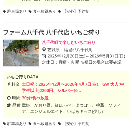
駐車場あり
食べ放題あり
【安心】予約制
ファーム八千代 八千代店 いちご狩り
八千代町で楽しむいちご狩り
茨城県・結城郡八千代町
2025年12月20日(土)～2026年5月31日(日)
定休日：月曜・火曜 ※祝日の場合は要確認
いちご狩りDATA
料金
土日祝：2025年12月〜2026年4月7日(火)、GW 大人(中
学生以上)2200円、シルバー(6...
時間
30分/食べ放題
品種
章姫、かおり野、紅ほっぺ、よつぼし、桃薫、ソフィ
ア、エンジェルエイト、いばらキッス(少し)
駐車場あり
食べ放題あり
【安心】予約制