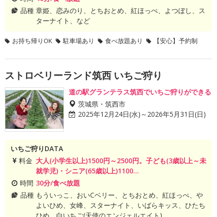
品種
章姫、恋みのり、とちおとめ、紅ほっぺ、よつぼし、ス
ターナイト、など
お持ち帰りOK
駐車場あり
食べ放題あり
【安心】予約制
ストロベリーランド筑西 いちご狩り
道の駅グランテラス筑西でいちご狩りができる
茨城県・筑西市
2025年12月24日(水)～2026年5月31日(日)
いちご狩りDATA
料金
大人(小学生以上)1500円～2500円。子ども(3歳以上～未
就学児)・シニア(65歳以上)1100...
時間
30分/食べ放題
品種
もういっこ、おいCベリー、とちおとめ、紅ほっぺ、や
よいひめ、女峰、スターナイト、いばらキッス、ひたち
ひめ、白いちご(天使のエンジェルエイト)