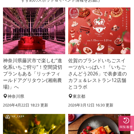
神奈川県藤沢市で楽しむ“進
佐賀のブランドいちごスイ
化系いちご狩り”！空間貸切
ーツがいっぱい！「いちご
プランもある「リッチフィ
さんどう2026」で表参道の
ールドアグリタウン(湘南農
カフェ＆レストラン12店舗
場)」へ
とコラボ
神奈川県
東京都
2026年4月22日 18:23 更新
2026年3月12日 16:30 更新
閲覧履歴