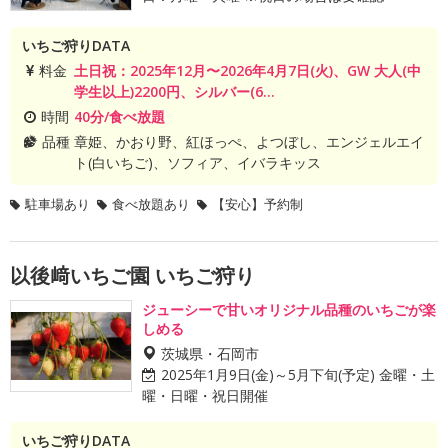
いちご狩りDATA
料金
土日祝：2025年12月〜2026年4月7日(火)、GW 大人(中
学生以上)2200円、シルバー(6...
時間
40分/食べ放題
品種
章姫、かおり野、紅ほっぺ、よつぼし、エンジェルエイ
ト(白いちご)、ソフィア、イバラキッス
駐車場あり
食べ放題あり
【安心】予約制
以後﨑いちご園 いちご狩り
ジューシーで甘いオリジナル品種のいちごが楽
しめる
茨城県・石岡市
2025年1月9日(金)～5月下旬(予定) 金曜・土
曜・日曜・祝日開催
いちご狩りDATA