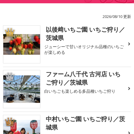
2026/08/10 更新
以後﨑いちご園 いちご狩り／
1
茨城県
ジューシーで甘いオリジナル品種のいちご
が楽しめる
ファーム八千代 古河店 いち
2
ご狩り／茨城県
白いちごも楽しめる多品種いちご狩り
中村いちご園 いちご狩り／茨
3
城県