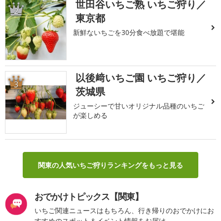
世田谷いちご熟 いちご狩り／
2
東京都
新鮮ないちごを30分食べ放題で堪能
以後﨑いちご園 いちご狩り／
3
茨城県
ジューシーで甘いオリジナル品種のいちご
が楽しめる
関東の人気いちご狩りランキングをもっと見る
おでかけトピックス【関東】
いちご関連ニュースはもちろん、行き帰りのおでかけにお
すすめのスポット＆イベント情報をお届け