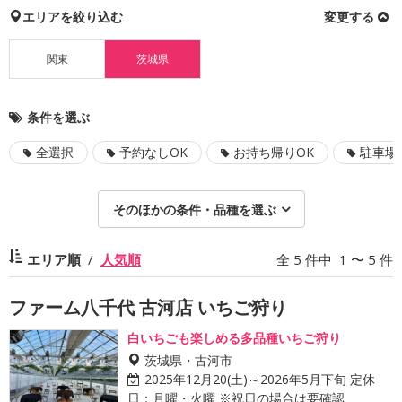
エリアを絞り込む
変更する
関東
茨城県
条件を選ぶ
全選択
予約なしOK
お持ち帰りOK
駐車場
そのほかの条件・品種を選ぶ
エリア順
人気順
全 5 件中 1 〜 5 件
ファーム八千代 古河店 いちご狩り
白いちごも楽しめる多品種いちご狩り
茨城県・古河市
2025年12月20(土)～2026年5月下旬 定休
日：月曜・火曜 ※祝日の場合は要確認