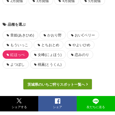
2月開催
3月開催
4月開催
5月開催
品種を選ぶ
章姫(あきひめ)
かおり野
おいCベリー
もういっこ
とちおとめ
やよいひめ
紅ほっぺ
女峰(にょほう)
恋みのり
よつぼし
桃薫(とうくん)
茨城県のいちご狩りスポット一覧へ
シェアする
シェア
友だちに送る