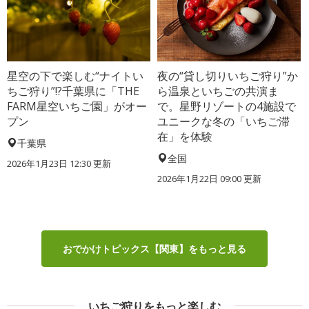
星空の下で楽しむ“ナイトい
夜の“貸し切りいちご狩り”か
ちご狩り”!?千葉県に「THE
ら温泉といちごの共演ま
FARM星空いちご園」がオー
で。星野リゾートの4施設で
プン
ユニークな冬の「いちご滞
在」を体験
千葉県
全国
2026年1月23日 12:30 更新
2026年1月22日 09:00 更新
おでかけトピックス【関東】をもっと見る
いちご狩りをもっと楽しむ