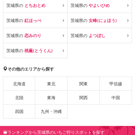
茨城県の
とちおとめ
茨城県の
やよいひめ
茨城県の
紅ほっぺ
茨城県の
女峰(にょほう)
茨城県の
恋みのり
茨城県の
よつぼし
茨城県の
桃薫(とうくん)
その他のエリアから探す
北海道
東北
関東
甲信越
北陸
東海
関西
中国
四国
九州・沖縄
ランキングから茨城県のいちご狩りスポットを探す