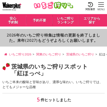
閲覧履歴
MENU
安心
いちご狩り
エリアから
予約不要
予約制
ランキング
探す
2026年のいちご狩り特集は情報の更新を終了しまし
た。来年(2027)もどうぞよろしくお願いします。
いちご狩り2026
関東のいちご狩り
茨城県のいちご狩り
紅ほ
茨城県のいちご狩りスポット
「紅ほっぺ」
いちご本来の酸味と甘味があり、濃厚な味わい。いちご狩りでは、
とてもメジャーな品種
5
件ヒットしました