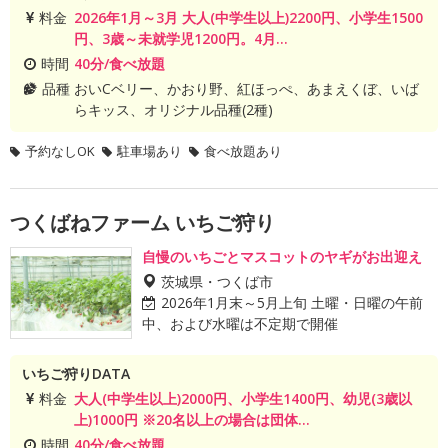
料金
2026年1月～3月 大人(中学生以上)2200円、小学生1500
円、3歳～未就学児1200円。4月...
時間
40分/食べ放題
品種
おいCベリー、かおり野、紅ほっぺ、あまえくぼ、いば
らキッス、オリジナル品種(2種)
予約なしOK
駐車場あり
食べ放題あり
つくばねファーム いちご狩り
自慢のいちごとマスコットのヤギがお出迎え
茨城県・つくば市
2026年1月末～5月上旬 土曜・日曜の午前
中、および水曜は不定期で開催
いちご狩りDATA
料金
大人(中学生以上)2000円、小学生1400円、幼児(3歳以
上)1000円 ※20名以上の場合は団体...
時間
40分/食べ放題