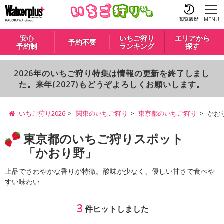
閲覧履歴
MENU
安心
いちご狩り
エリアから
予約不要
予約制
ランキング
探す
2026年のいちご狩り特集は情報の更新を終了しまし
た。来年(2027)もどうぞよろしくお願いします。
いちご狩り2026
関東のいちご狩り
東京都のいちご狩り
かお
東京都のいちご狩りスポット
「かおり野」
上品でさわやかな香りが特徴。酸味が少なく、優しい甘さで食べや
すい味わい
3
件ヒットしました