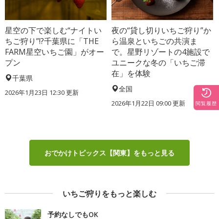
星空の下で楽しむ“ナイトい
夜の“貸し切りいちご狩り”か
ちご狩り”!?千葉県に「THE
ら温泉といちごの共演ま
FARM星空いちご園」がオー
で。星野リゾートの4施設で
プン
ユニークな冬の「いちご滞
在」を体験
千葉県
全国
2026年1月23日 12:30 更新
2026年1月22日 09:00 更新
閲覧履歴
おでかけトピックス【関東】をもっと見る
いちご狩りをもっと楽しむ
予約なしでもOK