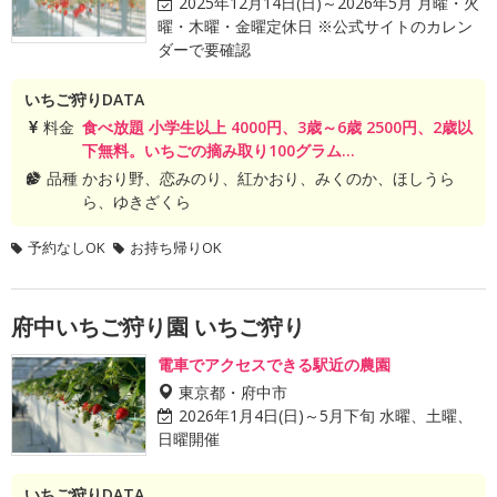
2025年12月14日(日)～2026年5月 月曜・火
曜・木曜・金曜定休日 ※公式サイトのカレン
ダーで要確認
いちご狩りDATA
料金
食べ放題 小学生以上 4000円、3歳～6歳 2500円、2歳以
下無料。いちごの摘み取り100グラム...
品種
かおり野、恋みのり、紅かおり、みくのか、ほしうら
ら、ゆきざくら
予約なしOK
お持ち帰りOK
府中いちご狩り園 いちご狩り
電車でアクセスできる駅近の農園
東京都・府中市
2026年1月4日(日)～5月下旬 水曜、土曜、
日曜開催
いちご狩りDATA