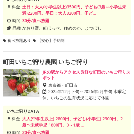
料金
土日：大人(小学生以上)3500円、子ども(3歳～小学生未
満)2200円。平日：大人3200円、子ど...
時間
30分/食べ放題
品種
かおり野、紅ほっぺ、ゆめのか、よつぼし
食べ放題あり
【安心】予約制
町田いちご狩り農園 いちご狩り
JRの駅からアクセス良好な町田のいちご狩りス
ポット
東京都・町田市
2025年12月下旬～2026年5月中旬 水曜定
休、いちごの生育状況に応じて休園
いちご狩りDATA
料金
大人(中学生以上) 2800円、子ども(小学生) 2300円、2
歳〜未就学児 1800円、0～1歳 ...
時間
30分/食べ放題