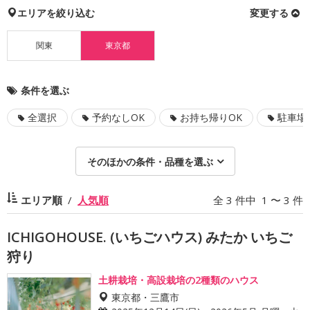
エリアを絞り込む
変更する
関東
東京都
条件を選ぶ
全選択
予約なしOK
お持ち帰りOK
駐車場
そのほかの条件・品種を選ぶ
エリア順
人気順
全 3 件中 1 〜 3 件
ICHIGOHOUSE. (いちごハウス) みたか いちご
狩り
土耕栽培・高設栽培の2種類のハウス
東京都・三鷹市