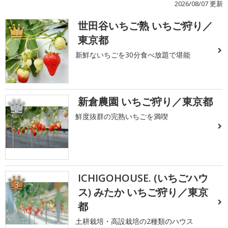
2026/08/07 更新
世田谷いちご熟 いちご狩り／
1
東京都
新鮮ないちごを30分食べ放題で堪能
新倉農園 いちご狩り／東京都
2
鮮度抜群の完熟いちごを満喫
ICHIGOHOUSE. (いちごハウ
3
ス) みたか いちご狩り／東京
都
土耕栽培・高設栽培の2種類のハウス