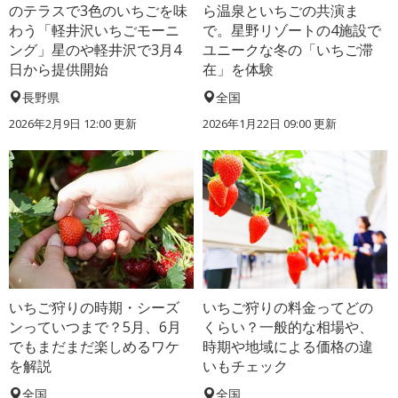
のテラスで3色のいちごを味
ら温泉といちごの共演ま
わう「軽井沢いちごモーニ
で。星野リゾートの4施設で
ング」星のや軽井沢で3月4
ユニークな冬の「いちご滞
日から提供開始
在」を体験
長野県
全国
2026年2月9日 12:00 更新
2026年1月22日 09:00 更新
いちご狩りの時期・シーズ
いちご狩りの料金ってどの
ンっていつまで？5月、6月
くらい？一般的な相場や、
でもまだまだ楽しめるワケ
時期や地域による価格の違
を解説
いもチェック
全国
全国