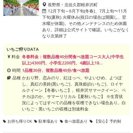
長野県・北佐久郡軽井沢町
12月下旬～6月下旬(冬春)、7月上旬〜11月
下旬(夏秋) 火曜休み(祝日の場合は開園し、翌
水曜が休園)。その他メンテナンスのため休園
あり。詳細は公式サイトで確認。いちごがなく
なり次第終了
いちご狩りDATA
料金
冬春料金：複数品種40分間食べ放題コース大人(中学生
以上)4300円、小学生2200円、4歳以上18...
時間
1品種30分、複数品種40分/食べ放題
品種
かおり野、恋みのり、紅ほっぺ、やよいひめ、よつぼ
し、真紅の美鈴(黒いちご)、真珠姫(白いちご)、ロイヤ
ルクイーン【冬春いちご】。軽井沢サマークイーン、ペ
チカほのか、サマーリリカル【夏秋いちご】 ※生育状
況によってはすべての品種を収穫できない場合あり。白
いちご・黒いちごの収穫は別途料金
お持ち帰りOK
駐車場あり
食べ放題あり
【安心】予約制