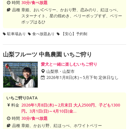
時間
30分/食べ放題
品種
章姫、おいCベリー、かおり野、恋みのり、紅ほっぺ、
スターナイト、星の煌めき、ベリーポップすず、ベリー
ポップはるひ
駐車場あり
食べ放題あり
【安心】予約制
山梨フルーツ 中島農園 いちご狩り
愛犬と一緒に楽しむいちご狩り
山梨県・山梨市
2026年1月8日(木)～5月下旬 定休日なし
いちご狩りDATA
料金
2026年1月8日(木)～2月末日 大人2500円、子ども1300
円。3月1日(日)～4月10日(金...
時間
30分/食べ放題
品種
章姫、かおり野、紅ほっぺ、ホワイトベリー