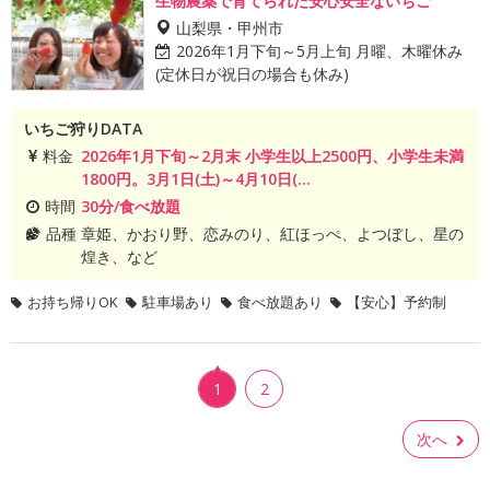
生物農薬で育てられた安心安全ないちご
山梨県・甲州市
2026年1月下旬～5月上旬 月曜、木曜休み
(定休日が祝日の場合も休み)
いちご狩りDATA
料金
2026年1月下旬～2月末 小学生以上2500円、小学生未満
1800円。3月1日(土)～4月10日(...
時間
30分/食べ放題
品種
章姫、かおり野、恋みのり、紅ほっぺ、よつぼし、星の
煌き、など
お持ち帰りOK
駐車場あり
食べ放題あり
【安心】予約制
1
2
次へ