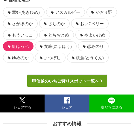
章姫(あきひめ)
アスカルビー
かおり野
さがほのか
さちのか
おいCベリー
もういっこ
とちおとめ
やよいひめ
紅ほっぺ
女峰(にょほう)
恋みのり
ゆめのか
よつぼし
桃薫(とうくん)
甲信越のいちご狩りスポット一覧へ
シェアする
シェア
友だちに送る
おすすめ情報