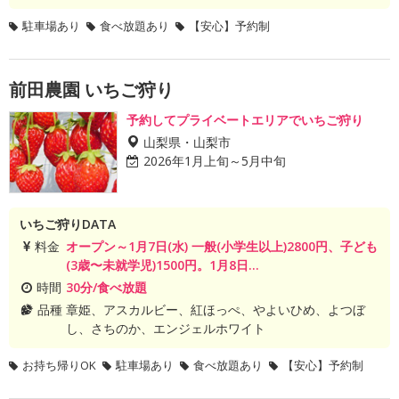
駐車場あり
食べ放題あり
【安心】予約制
前田農園 いちご狩り
予約してプライベートエリアでいちご狩り
山梨県・山梨市
2026年1月上旬～5月中旬
いちご狩りDATA
料金
オープン～1月7日(水) 一般(小学生以上)2800円、子ども
(3歳〜未就学児)1500円。1月8日...
時間
30分/食べ放題
品種
章姫、アスカルビー、紅ほっぺ、やよいひめ、よつぼ
し、さちのか、エンジェルホワイト
お持ち帰りOK
駐車場あり
食べ放題あり
【安心】予約制