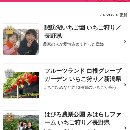
2026/08/07 更新
諏訪湖いちご園 いちご狩り／
1
長野県
農家の人が愛情込めて作った章姫
フルーツランド 白根グレープ
2
ガーデン いちご狩り／新潟県
えちごひめなど約10種類のいちごが揃う
はびろ農業公園 みはらしファ
3
ーム いちご狩り／長野県