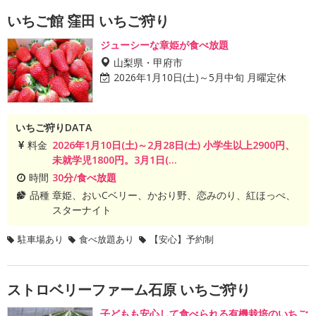
いちご館 窪田 いちご狩り
ジューシーな章姫が食べ放題
山梨県・甲府市
2026年1月10日(土)～5月中旬 月曜定休
いちご狩りDATA
料金
2026年1月10日(土)～2月28日(土) 小学生以上2900円、
未就学児1800円。3月1日(...
時間
30分/食べ放題
品種
章姫、おいCベリー、かおり野、恋みのり、紅ほっぺ、
スターナイト
駐車場あり
食べ放題あり
【安心】予約制
ストロベリーファーム石原 いちご狩り
子どもも安心して食べられる有機栽培のいちご