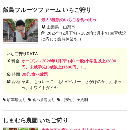
飯島フルーツファーム いちご狩り
最大6種類のいちごを食べ比べ
山梨県・山梨市
2025年12月下旬～2026年5月中旬 生育状況
に応じて臨時休業あり
いちご狩りDATA
料金
オープン～2026年1月7日(水) 一般(小学生以上)2800
円、未就学児(3歳以上)1500円。1...
時間
30分/食べ放題
品種
章姫、もういっこ、おいCベリー、さがほのか、紅ほっ
ぺ、ホワイトダイヤ
駐車場あり
食べ放題あり
【安心】予約制
しまむら農園 いちご狩り