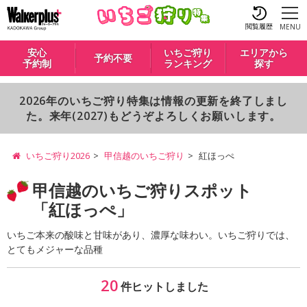
閲覧履歴
MENU
安心
いちご狩り
エリアから
予約不要
予約制
ランキング
探す
2026年のいちご狩り特集は情報の更新を終了しまし
た。来年(2027)もどうぞよろしくお願いします。
いちご狩り2026
甲信越のいちご狩り
紅ほっぺ
甲信越のいちご狩りスポット
「紅ほっぺ」
いちご本来の酸味と甘味があり、濃厚な味わい。いちご狩りでは、
とてもメジャーな品種
20
件ヒットしました