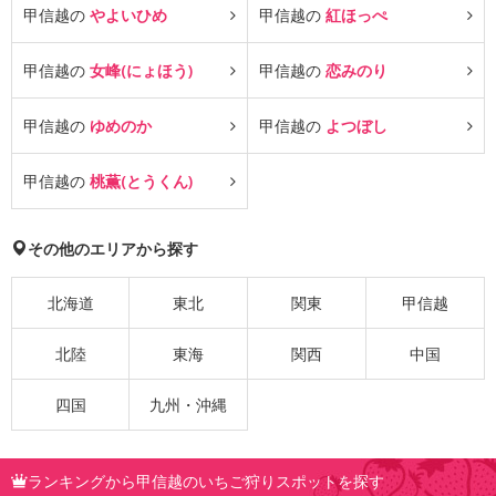
甲信越の
やよいひめ
甲信越の
紅ほっぺ
甲信越の
女峰(にょほう)
甲信越の
恋みのり
甲信越の
ゆめのか
甲信越の
よつぼし
甲信越の
桃薫(とうくん)
その他のエリアから探す
北海道
東北
関東
甲信越
北陸
東海
関西
中国
四国
九州・沖縄
ランキングから甲信越のいちご狩りスポットを探す