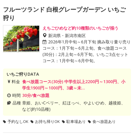
フルーツランド 白根グレープガーデン いちご
狩り
えちごひめなど約10種類のいちごが揃う
新潟県・新潟市南区
2026年1月中旬～6月下旬 摘み取り量り売り
コース：1月下旬～6月上旬。食べ放題コース
(30分)：2月上旬～6月下旬。いちご3点セット
コース：1月中旬～6月中旬。
いちご狩りDATA
料金
食べ放題コース(30分) 中学生以上2200円～1300円、小
学生1900円～1000円、3歳～未...
時間
30分/食べ放題
品種
章姫、おいCベリー、紅ほっぺ、やよいひめ、越後姫、
など(約10品種)
予約なしOK
お持ち帰りOK
駐車場あり
食べ放題あり