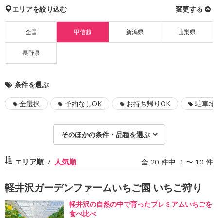
エリアを絞り込む
変更する
全国
甲信越
新潟県
山梨県
長野県
条件を選ぶ
全選択
予約なしOK
お持ち帰りOK
駐車場
そのほかの条件・品種を選ぶ
エリア順
人気順
全 20 件中 1 〜 10 件
軽井沢ガーデンファームいちご園 いちご狩り
軽井沢の自然の中で育ったプレミアムいちごを
食べ比べ