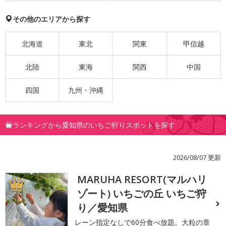
その他のエリアから探す
北海道
東北
関東
甲信越
北陸
東海
関西
中国
四国
九州・沖縄
ランキングから愛知県のいちご狩りスポットを探す
2026/08/07 更新
MARUHA RESORT(マルハリ
1
ゾート) いちごの丘 いちご狩
り／愛知県
レーン指定なしで60分食べ放題。大粒の章