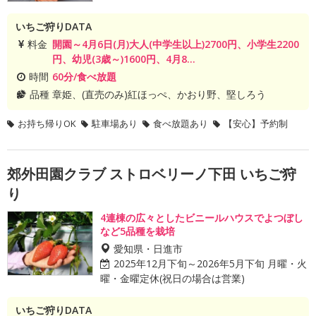
いちご狩りDATA
料金
開園～4月6日(月)大人(中学生以上)2700円、小学生2200
円、幼児(3歳～)1600円、4月8...
時間
60分/食べ放題
品種
章姫、(直売のみ)紅ほっぺ、かおり野、堅しろう
お持ち帰りOK
駐車場あり
食べ放題あり
【安心】予約制
郊外田園クラブ ストロベリーノ下田 いちご狩
り
4連棟の広々としたビニールハウスでよつぼし
など5品種を栽培
愛知県・日進市
2025年12月下旬～2026年5月下旬 月曜・火
曜・金曜定休(祝日の場合は営業)
いちご狩りDATA