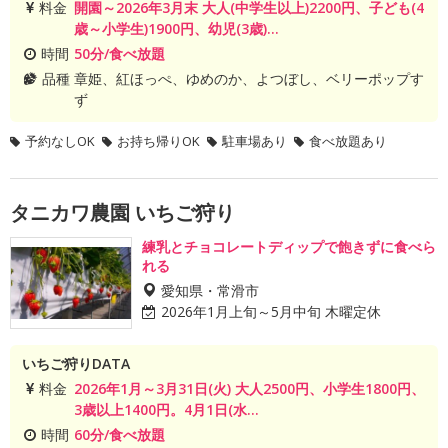
料金
開園～2026年3月末 大人(中学生以上)2200円、子ども(4
歳～小学生)1900円、幼児(3歳)...
時間
50分/食べ放題
品種
章姫、紅ほっぺ、ゆめのか、よつぼし、ベリーポップす
ず
予約なしOK
お持ち帰りOK
駐車場あり
食べ放題あり
タニカワ農園 いちご狩り
練乳とチョコレートディップで飽きずに食べら
れる
愛知県・常滑市
2026年1月上旬～5月中旬 木曜定休
いちご狩りDATA
料金
2026年1月～3月31日(火) 大人2500円、小学生1800円、
3歳以上1400円。4月1日(水...
時間
60分/食べ放題