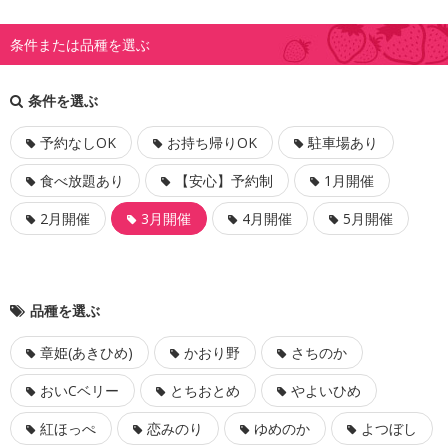
条件または品種を選ぶ
条件を選ぶ
予約なしOK
お持ち帰りOK
駐車場あり
食べ放題あり
【安心】予約制
1月開催
2月開催
3月開催
4月開催
5月開催
品種を選ぶ
章姫(あきひめ)
かおり野
さちのか
おいCベリー
とちおとめ
やよいひめ
紅ほっぺ
恋みのり
ゆめのか
よつぼし