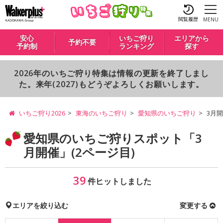
閲覧履歴
MENU
安心
いちご狩り
エリアから
予約不要
予約制
ランキング
探す
2026年のいちご狩り特集は情報の更新を終了しまし
た。来年(2027)もどうぞよろしくお願いします。
いちご狩り2026
東海のいちご狩り
愛知県のいちご狩り
3月
愛知県のいちご狩りスポット「3
月開催」(2ページ目)
39
件ヒットしました
エリアを絞り込む
変更する