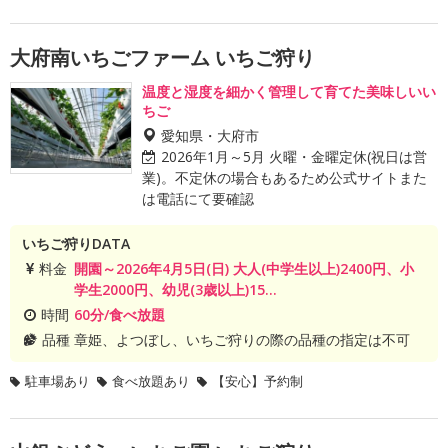
大府南いちごファーム いちご狩り
温度と湿度を細かく管理して育てた美味しいい
ちご
愛知県・大府市
2026年1月～5月 火曜・金曜定休(祝日は営
業)。不定休の場合もあるため公式サイトまた
は電話にて要確認
いちご狩りDATA
料金
開園～2026年4月5日(日) 大人(中学生以上)2400円、小
学生2000円、幼児(3歳以上)15...
時間
60分/食べ放題
品種
章姫、よつぼし、いちご狩りの際の品種の指定は不可
駐車場あり
食べ放題あり
【安心】予約制