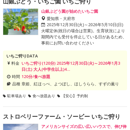
山銀ぶどう・いちご園 いちご狩り
山銀ぶどう園が始めたいちご園
愛知県・大府市
2025年12月30日(火)～2026年5月10日(日)
火曜定休(祝日の場合は営業)。生育状況により
期間内でも受付を停止している日があるため、
事前にお問い合わせください
いちご狩りDATA
料金
いちご狩り(120分) 2025年12月30日(火)～2026年1月3
日(土) 大人(中学生以上)4...
時間
120分/食べ放題
品種
章姫、紅ほっぺ、よつぼし、ほしうらら、すずの薫り
駐車場あり
食べ放題あり
【安心】予約制
ストロベリーファーム・ソービー いちご狩り
アメリカンサイズの広い広いハウスで、伸び伸