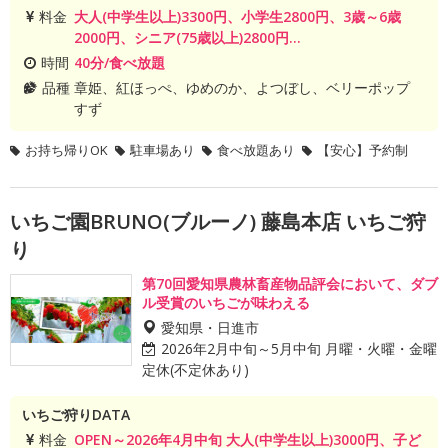
料金
大人(中学生以上)3300円、小学生2800円、3歳～6歳
2000円、シニア(75歳以上)2800円...
時間
40分/食べ放題
品種
章姫、紅ほっぺ、ゆめのか、よつぼし、ベリーポップ
すず
お持ち帰りOK
駐車場あり
食べ放題あり
【安心】予約制
いちご園BRUNO(ブルーノ) 藤島本店 いちご狩
り
第70回愛知県農林畜産物品評会において、ダブ
ル受賞のいちごが味わえる
愛知県・日進市
2026年2月中旬～5月中旬 月曜・火曜・金曜
定休(不定休あり)
いちご狩りDATA
料金
OPEN～2026年4月中旬 大人(中学生以上)3000円、子ど