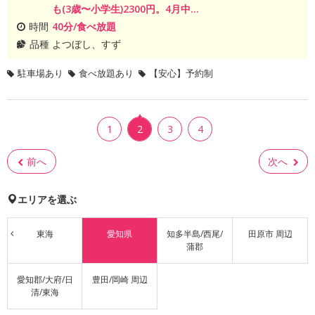
も(3歳〜小学生)2300円。4月中...
時間
40分/食べ放題
品種
よつぼし、すず
駐車場あり
食べ放題あり
【安心】予約制
1
2
3
4
前へ
次へ
エリアを選ぶ
東海
愛知県
知多半島/西尾/
田原市 周辺
蒲郡
愛知郡/大府/日
豊田/岡崎 周辺
清/東海