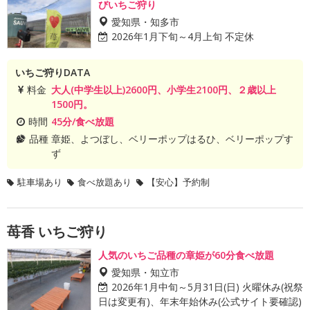
びいちご狩り
愛知県・知多市
2026年1月下旬～4月上旬 不定休
いちご狩りDATA
料金
大人(中学生以上)2600円、小学生2100円、２歳以上
1500円。
時間
45分/食べ放題
品種
章姫、よつぼし、ベリーポップはるひ、ベリーポップす
ず
駐車場あり
食べ放題あり
【安心】予約制
苺香 いちご狩り
人気のいちご品種の章姫が60分食べ放題
愛知県・知立市
2026年1月中旬～5月31日(日) 火曜休み(祝祭
日は変更有)、年末年始休み(公式サイト要確認)