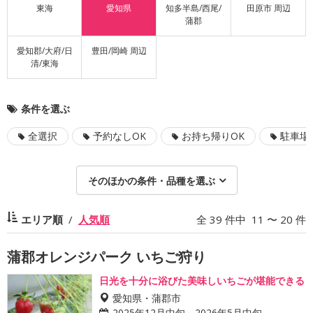
東海
愛知県
知多半島/西尾/
田原市 周辺
蒲郡
愛知郡/大府/日
豊田/岡崎 周辺
清/東海
条件を選ぶ
全選択
予約なしOK
お持ち帰りOK
駐車場
そのほかの条件・品種を選ぶ
エリア順
人気順
全 39 件中 11 〜 20 件
蒲郡オレンジパーク いちご狩り
日光を十分に浴びた美味しいちごが堪能できる
愛知県・蒲郡市
2025年12月中旬～2026年5月中旬