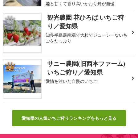
姫と甘くて香り高いかおり野が自慢
観光農園 花ひろば いちご狩
2
り／愛知県
知多半島最南端で大粒でジューシーないち
ごをたっぷり
サニー農園(旧西本ファーム)
3
いちご狩り／愛知県
愛情を注いだ自慢のいちご
愛知県の人気いちご狩りランキングをもっと見る