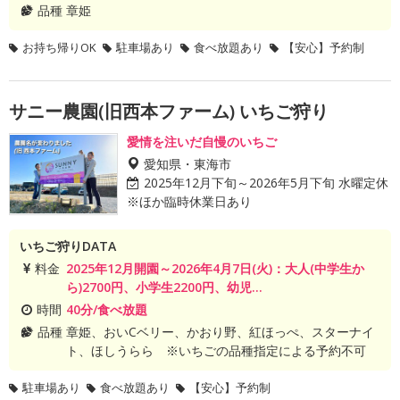
品種
章姫
お持ち帰りOK
駐車場あり
食べ放題あり
【安心】予約制
サニー農園(旧西本ファーム) いちご狩り
愛情を注いだ自慢のいちご
愛知県・東海市
2025年12月下旬～2026年5月下旬 水曜定休
※ほか臨時休業日あり
いちご狩りDATA
料金
2025年12月開園～2026年4月7日(火)：大人(中学生か
ら)2700円、小学生2200円、幼児...
時間
40分/食べ放題
品種
章姫、おいCベリー、かおり野、紅ほっぺ、スターナイ
ト、ほしうらら ※いちごの品種指定による予約不可
駐車場あり
食べ放題あり
【安心】予約制