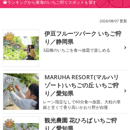
ランキングから東海のいちご狩りスポットを探す
2026/08/07 更新
伊豆フルーツパーク いちご狩
1
り／静岡県
3品種のいちごを食べ放題で楽しめる
MARUHA RESORT(マルハリ
2
ゾート) いちごの丘 いちご狩
り／愛知県
レーン指定なしで60分食べ放題。大粒の章
姫と甘くて香り高いかおり野が自慢
観光農園 花ひろば いちご狩
3
り／愛知県