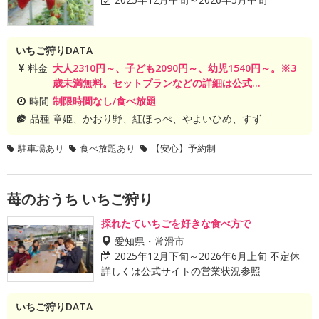
いちご狩りDATA
料金
大人2310円～、子ども2090円～、幼児1540円～。※3
歳未満無料。セットプランなどの詳細は公式...
時間
制限時間なし/食べ放題
品種
章姫、かおり野、紅ほっぺ、やよいひめ、すず
駐車場あり
食べ放題あり
【安心】予約制
苺のおうち いちご狩り
採れたていちごを好きな食べ方で
愛知県・常滑市
2025年12月下旬～2026年6月上旬 不定休
詳しくは公式サイトの営業状況参照
いちご狩りDATA