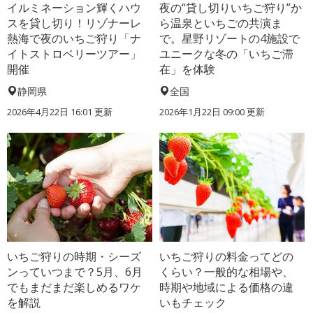
イルミネーション輝くハウ
夜の“貸し切りいちご狩り”か
スを貸し切り！リゾナーレ
ら温泉といちごの共演ま
熱海で夜のいちご狩り「ナ
で。星野リゾートの4施設で
イトストロベリーツアー」
ユニークな冬の「いちご滞
開催
在」を体験
静岡県
全国
2026年4月22日 16:01 更新
2026年1月22日 09:00 更新
いちご狩りの時期・シーズ
いちご狩りの料金ってどの
ンっていつまで？5月、6月
くらい？一般的な相場や、
でもまだまだ楽しめるワケ
時期や地域による価格の違
を解説
いもチェック