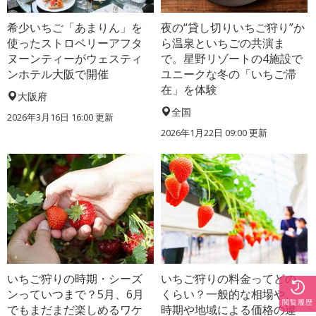
希少いちご「あまりん」を
夜の“貸し切りいちご狩り”か
使ったストロベリーアフタ
ら温泉といちごの共演ま
ヌーンティーがウェスティ
で。星野リゾートの4施設で
ンホテル大阪で開催
ユニークな冬の「いちご滞
在」を体験
大阪府
全国
2026年3月16日 16:00 更新
2026年1月22日 09:00 更新
いちご狩りの時期・シーズ
いちご狩りの料金ってどの
ンっていつまで？5月、6月
くらい？一般的な相場や、
閲覧履歴
でもまだまだ楽しめるワケ
時期や地域による価格の違