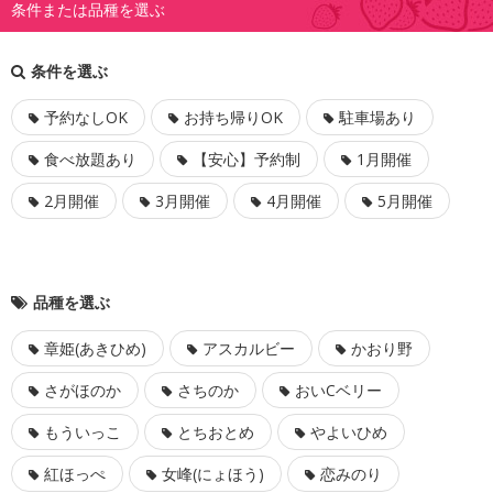
条件または品種を選ぶ
条件を選ぶ
予約なしOK
お持ち帰りOK
駐車場あり
食べ放題あり
【安心】予約制
1月開催
2月開催
3月開催
4月開催
5月開催
品種を選ぶ
章姫(あきひめ)
アスカルビー
かおり野
さがほのか
さちのか
おいCベリー
もういっこ
とちおとめ
やよいひめ
紅ほっぺ
女峰(にょほう)
恋みのり