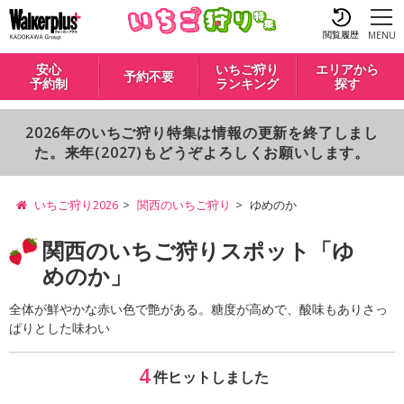
閲覧履歴
MENU
安心
いちご狩り
エリアから
予約不要
予約制
ランキング
探す
2026年のいちご狩り特集は情報の更新を終了しまし
た。来年(2027)もどうぞよろしくお願いします。
いちご狩り2026
関西のいちご狩り
ゆめのか
関西のいちご狩りスポット「ゆ
めのか」
全体が鮮やかな赤い色で艶がある。糖度が高めで、酸味もありさっ
ぱりとした味わい
4
件ヒットしました