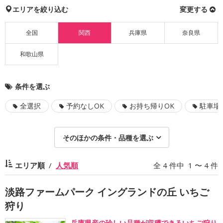
エリアを絞り込む
変更する
全国
関西
兵庫県
奈良県
和歌山県
条件を選ぶ
全選択
予約なしOK
お持ち帰りOK
駐車場
そのほかの条件・品種を選ぶ
エリア順
人気順
全 4 件中 1 〜 4 件
淡路ファームパーク イングランドの丘 いちご
狩り
兵庫県産の珍しい品種が収穫できるいちご狩り