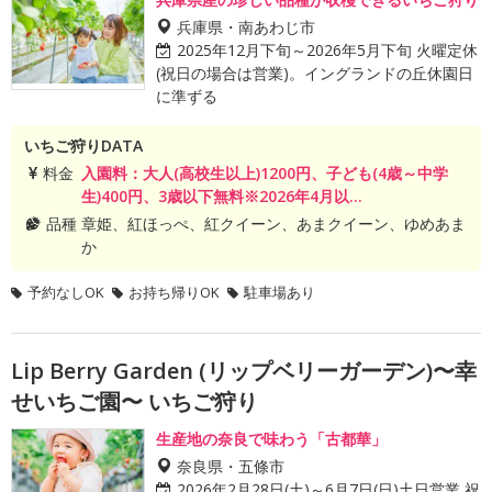
兵庫県・南あわじ市
2025年12月下旬～2026年5月下旬 火曜定休
(祝日の場合は営業)。イングランドの丘休園日
に準ずる
いちご狩りDATA
料金
入園料：大人(高校生以上)1200円、子ども(4歳～中学
生)400円、3歳以下無料※2026年4月以...
品種
章姫、紅ほっぺ、紅クイーン、あまクイーン、ゆめあま
か
予約なしOK
お持ち帰りOK
駐車場あり
Lip Berry Garden (リップベリーガーデン)〜幸
せいちご園〜 いちご狩り
生産地の奈良で味わう「古都華」
奈良県・五條市
2026年2月28日(土)～6月7日(日)土日営業 祝