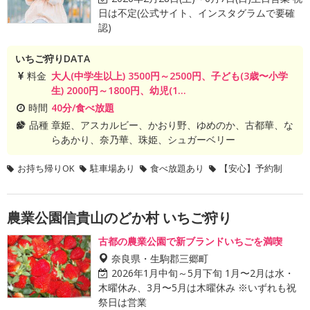
日は不定(公式サイト、インスタグラムで要確
認)
いちご狩りDATA
料金
大人(中学生以上) 3500円～2500円、子ども(3歳〜小学
生) 2000円～1800円、幼児(1...
時間
40分/食べ放題
品種
章姫、アスカルビー、かおり野、ゆめのか、古都華、な
らあかり、奈乃華、珠姫、シュガーベリー
お持ち帰りOK
駐車場あり
食べ放題あり
【安心】予約制
農業公園信貴山のどか村 いちご狩り
古都の農業公園で新ブランドいちごを満喫
奈良県・生駒郡三郷町
2026年1月中旬～5月下旬 1月〜2月は水・
木曜休み、3月〜5月は木曜休み ※いずれも祝
祭日は営業