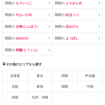
関西の
もういっこ
関西の
とちおとめ
関西の
やよいひめ
関西の
紅ほっぺ
関西の
女峰(にょほう)
関西の
恋みのり
関西の
ゆめのか
関西の
よつぼし
関西の
桃薫(とうくん)
その他のエリアから探す
北海道
東北
関東
甲信越
北陸
東海
関西
中国
四国
九州・沖縄