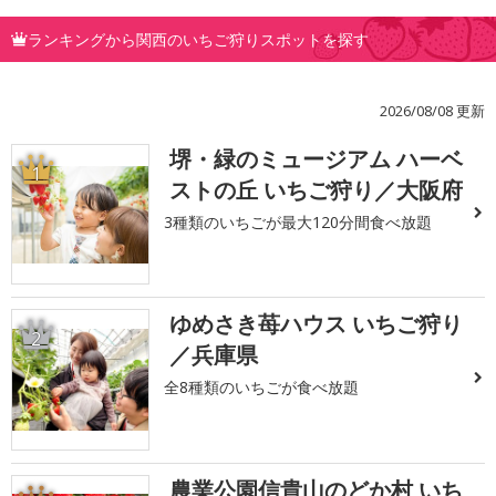
ランキングから関西のいちご狩りスポットを探す
2026/08/08 更新
堺・緑のミュージアム ハーベ
1
ストの丘 いちご狩り／大阪府
3種類のいちごが最大120分間食べ放題
ゆめさき苺ハウス いちご狩り
2
／兵庫県
全8種類のいちごが食べ放題
農業公園信貴山のどか村 いち