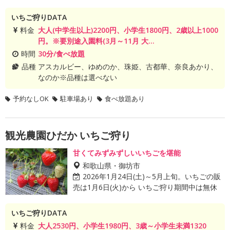
いちご狩りDATA
料金
大人(中学生以上)2200円、小学生1800円、2歳以上1000
円。※要別途入園料(3月～11月 大...
時間
30分/食べ放題
品種
アスカルビー、ゆめのか、珠姫、古都華、奈良あかり、
なのか※品種は選べない
予約なしOK
駐車場あり
食べ放題あり
観光農園ひだか いちご狩り
甘くてみずみずしいいちごを堪能
和歌山県・御坊市
2026年1月24日(土)～5月上旬。いちごの販
売は1月6日(火)から いちご狩り期間中は無休
いちご狩りDATA
料金
大人2530円、小学生1980円、3歳～小学生未満1320