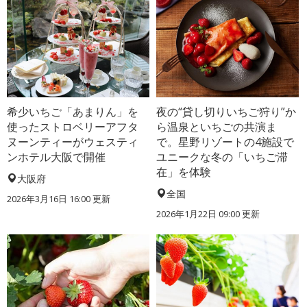
希少いちご「あまりん」を
夜の“貸し切りいちご狩り”か
使ったストロベリーアフタ
ら温泉といちごの共演ま
ヌーンティーがウェスティ
で。星野リゾートの4施設で
ンホテル大阪で開催
ユニークな冬の「いちご滞
在」を体験
大阪府
全国
2026年3月16日 16:00 更新
2026年1月22日 09:00 更新