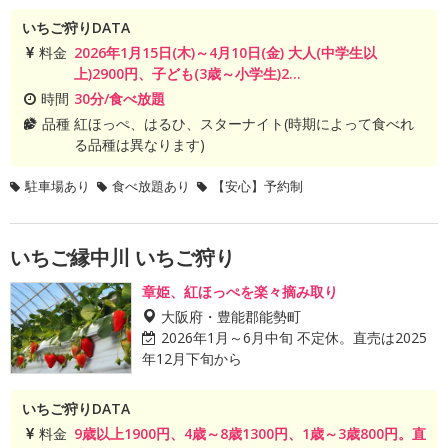
いちご狩りDATA
料金
2026年1月15日(木)～4月10日(金) 大人(中学生以
上)2900円、子ども(3歳～小学生)2...
時間
30分/食べ放題
品種
紅ほっぺ、はるひ、スターナイト(時期によって食べれ
る品種は異なります)
駐車場あり
食べ放題あり
【安心】予約制
いちご縁中川 いちご狩り
章姫、紅ほっぺを楽々摘み取り
大阪府・豊能郡能勢町
2026年1月～6月中旬 不定休。直売は2025
年12月下旬から
いちご狩りDATA
料金
9歳以上1900円、4歳～8歳1300円、1歳～3歳800円。直