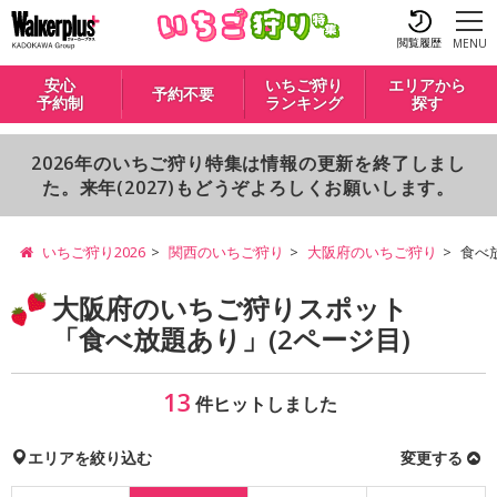
閲覧履歴
MENU
安心
いちご狩り
エリアから
予約不要
予約制
ランキング
探す
2026年のいちご狩り特集は情報の更新を終了しまし
た。来年(2027)もどうぞよろしくお願いします。
いちご狩り2026
関西のいちご狩り
大阪府のいちご狩り
食べ
大阪府のいちご狩りスポット
「食べ放題あり」(2ページ目)
13
件ヒットしました
エリアを絞り込む
変更する