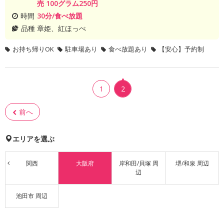
売 100グラム250円
時間
30分/食べ放題
品種
章姫、紅ほっぺ
お持ち帰りOK
駐車場あり
食べ放題あり
【安心】予約制
1
2
前へ
エリアを選ぶ
関西
大阪府
岸和田/貝塚 周
堺/和泉 周辺
辺
池田市 周辺