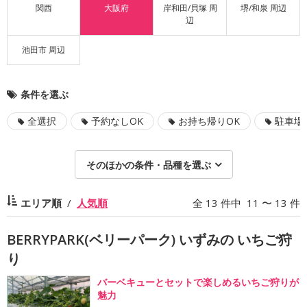
関西
大阪府
岸和田/貝塚 周
堺/和泉 周辺
辺
池田市 周辺
条件を選ぶ
全選択
予約なしOK
お持ち帰りOK
駐車場
そのほかの条件・品種を選ぶ
エリア順
人気順
全 13 件中 11 〜 13 件
BERRYPARK(ベリーパーク) いずみの いちご狩
り
バーベキューとセットで楽しめるいちご狩りが
魅力