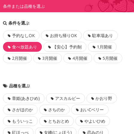
条件または品種を選ぶ
条件を選ぶ
予約なしOK
お持ち帰りOK
駐車場あり
食べ放題あり
【安心】予約制
1月開催
2月開催
3月開催
4月開催
5月開催
品種を選ぶ
章姫(あきひめ)
アスカルビー
かおり野
さがほのか
さちのか
おいCベリー
もういっこ
とちおとめ
やよいひめ
紅ほっぺ
女峰(にょほう)
恋みのり