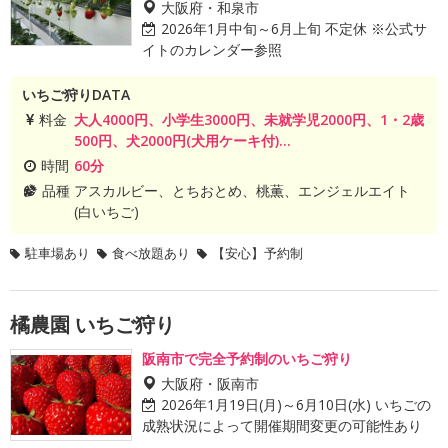
大阪府・和泉市
2026年1月中旬～6月上旬 不定休 ※公式サ
イトのカレンダー参照
いちご狩りDATA
料金
大人4000円、小学生3000円、未就学児2000円、1・2歳
500円、犬2000円(犬用ケーキ付)...
時間
60分
品種
アスカルビー、とちおとめ、桃薫、エンジェルエイト
(白いちご)
駐車場あり
食べ放題あり
【安心】予約制
橘農園 いちご狩り
阪南市で完全予約制のいちご狩り
大阪府・阪南市
2026年1月19日(月)～6月10日(水) いちごの
成熟状況によって開催期間変更の可能性あり