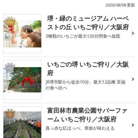
2026/08/08 更新
堺・緑のミュージアム ハーベ
1
ストの丘 いちご狩り／大阪府
3種類のいちごが最大120分間食べ放題
いちごの堺 いちご狩り／大阪
2
府
JR堺市駅から徒歩10分、最大12品種 至福
の食べ比べ
富田林市農業公園サバーファ
3
ーム いちご狩り／大阪府
真っ赤な紅ほっぺ、章姫が味わえる