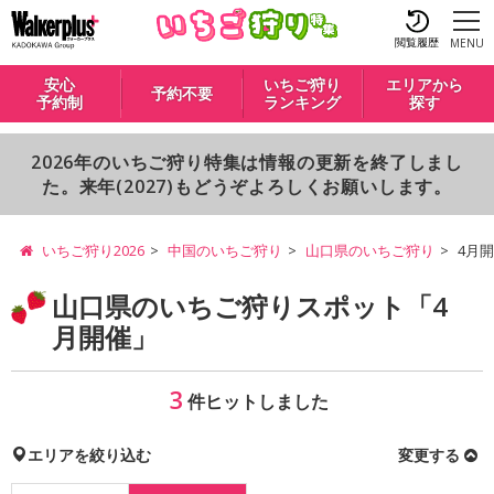
閲覧履歴
MENU
安心
いちご狩り
エリアから
予約不要
予約制
ランキング
探す
2026年のいちご狩り特集は情報の更新を終了しまし
た。来年(2027)もどうぞよろしくお願いします。
いちご狩り2026
中国のいちご狩り
山口県のいちご狩り
4月
山口県のいちご狩りスポット「4
月開催」
3
件ヒットしました
エリアを絞り込む
変更する