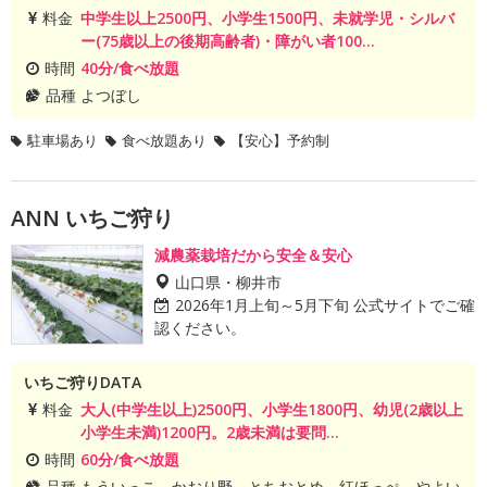
料金
中学生以上2500円、小学生1500円、未就学児・シルバ
ー(75歳以上の後期高齢者)・障がい者100...
時間
40分/食べ放題
品種
よつぼし
駐車場あり
食べ放題あり
【安心】予約制
ANN いちご狩り
減農薬栽培だから安全＆安心
山口県・柳井市
2026年1月上旬～5月下旬 公式サイトでご確
認ください。
いちご狩りDATA
料金
大人(中学生以上)2500円、小学生1800円、幼児(2歳以上
小学生未満)1200円。2歳未満は要問...
時間
60分/食べ放題
品種
もういっこ、かおり野、とちおとめ、紅ほっぺ、やよい