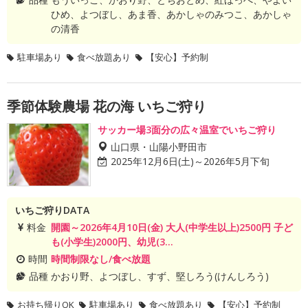
ひめ、よつぼし、あま香、あかしゃのみつこ、あかしゃ
の清香
駐車場あり
食べ放題あり
【安心】予約制
季節体験農場 花の海 いちご狩り
サッカー場3面分の広々温室でいちご狩り
山口県・山陽小野田市
2025年12月6日(土)～2026年5月下旬
いちご狩りDATA
料金
開園～2026年4月10日(金) 大人(中学生以上)2500円 子ど
も(小学生)2000円、幼児(3...
時間
時間制限なし/食べ放題
品種
かおり野、よつぼし、すず、堅しろう(けんしろう)
お持ち帰りOK
駐車場あり
食べ放題あり
【安心】予約制