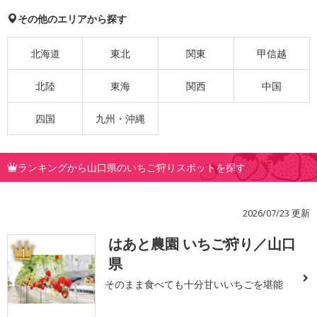
その他のエリアから探す
北海道
東北
関東
甲信越
北陸
東海
関西
中国
四国
九州・沖縄
ランキングから山口県のいちご狩りスポットを探す
2026/07/23 更新
はあと農園 いちご狩り／山口
1
県
そのまま食べても十分甘いいちごを堪能