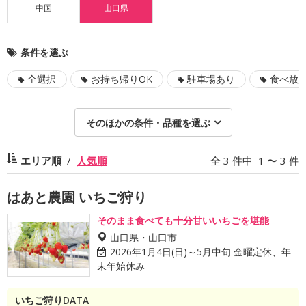
中国
山口県
条件を選ぶ
全選択
お持ち帰りOK
駐車場あり
食べ放
そのほかの条件・品種を選ぶ
エリア順
人気順
全 3 件中 1 〜 3 件
はあと農園 いちご狩り
そのまま食べても十分甘いいちごを堪能
山口県・山口市
2026年1月4日(日)～5月中旬 金曜定休、年
末年始休み
いちご狩りDATA