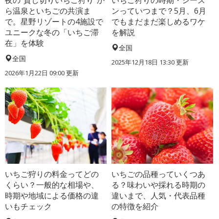
ら温泉といちごの共演ま
ンっていつまで？5月、6月
で。星野リゾートの4施設で
でもまだまだ楽しめるワケ
ユニークな冬の「いちご滞
を解説
在」を体験
全国
全国
2025年12月18日 13:30 更新
2026年1月22日 09:00 更新
いちご狩りの料金ってどの
いちごの品種っていくつあ
くらい？一般的な相場や、
る？味わいや採れる時期の
時期や地域による価格の違
違いまで、人気・代表品種
いもチェック
の特徴を紹介