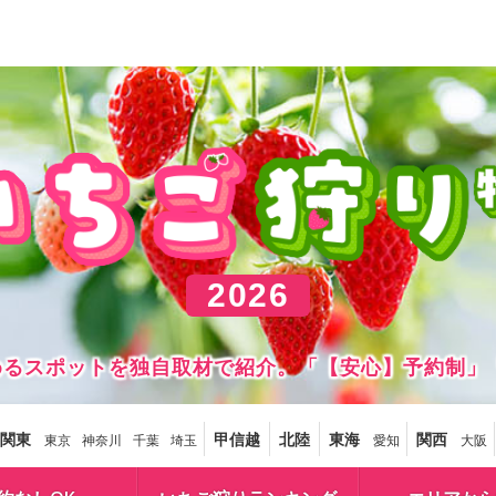
2026
しめるスポットを独自取材で紹介。「【安心】予約制」
関東
甲信越
北陸
東海
関西
東京
神奈川
千葉
埼玉
愛知
大阪