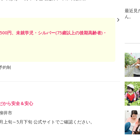
最近見
ん。
1500円、未就学児・シルバー(75歳以上の後期高齢者)・
予約制
だから安全＆安心
柳井市
年1月上旬～5月下旬 公式サイトでご確認ください。