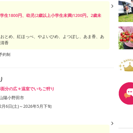
小学生1800円、幼児(2歳以上小学生未満)1200円。2歳未
ちおとめ、紅ほっぺ、やよいひめ、よつぼし、あま香、あ
の清香
予約制
り
3面分の広々温室でいちご狩り
山陽小野田市
12月6日(土)～2026年5月下旬