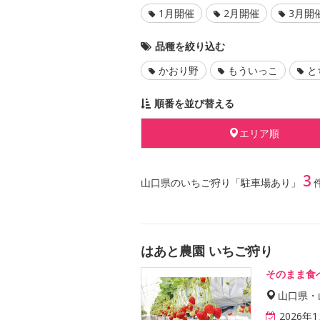
1月開催
2月開催
3月開
品種を絞り込む
かおり野
もういっこ
と
順番を並び替える
エリア順
3
山口県のいちご狩り「駐車場あり」
はあと農園 いちご狩り
そのまま食
山口県・
2026