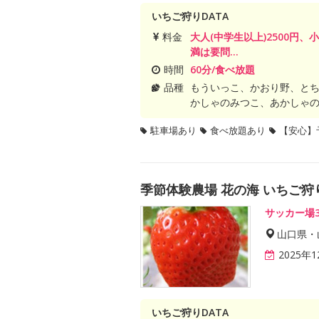
いちご狩りDATA
料金
大人(中学生以上)2500円、
満は要問...
時間
60分/食べ放題
品種
もういっこ、かおり野、と
かしゃのみつこ、あかしゃ
駐車場あり
食べ放題あり
【安心】
季節体験農場 花の海 いちご狩
サッカー場
山口県・
2025年
いちご狩りDATA