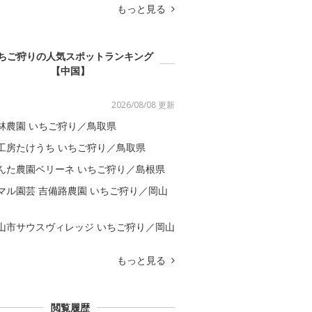
もっと見る
ちご狩りの人気スポットランキング
【中国】
2026/08/08 更新
林農園 いちご狩り／鳥取県
工房たけうち いちご狩り／鳥取県
んた農園ベリーネ いちご狩り／島根県
マル園芸 吉備路農園 いちご狩り／岡山
山市サウスヴィレッジ いちご狩り／岡山
もっと見る
閲覧履歴