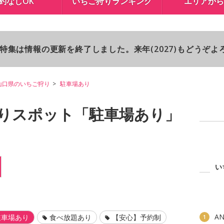
約なしOK
いちご狩りランキング
エリアから
り特集は情報の更新を終了しました。来年(2027)もどうぞ
山口県のいちご狩り
駐車場あり
りスポット「駐車場あり」
い
A
駐車場あり
食べ放題あり
【安心】予約制
1