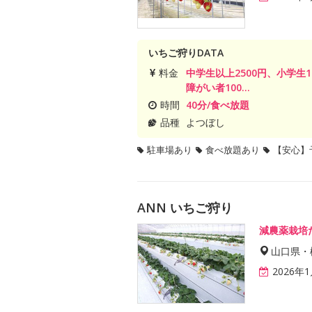
いちご狩りDATA
料金
中学生以上2500円、小学生
障がい者100...
時間
40分/食べ放題
品種
よつぼし
駐車場あり
食べ放題あり
【安心】
ANN いちご狩り
減農薬栽培
山口県・
2026