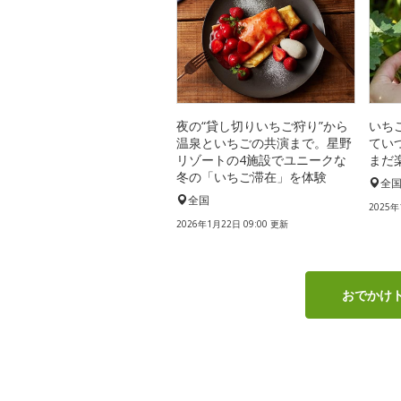
夜の“貸し切りいちご狩り”から
いち
温泉といちごの共演まで。星野
てい
リゾートの4施設でユニークな
まだ
冬の「いちご滞在」を体験
全
全国
2025年
2026年1月22日 09:00 更新
おでかけ