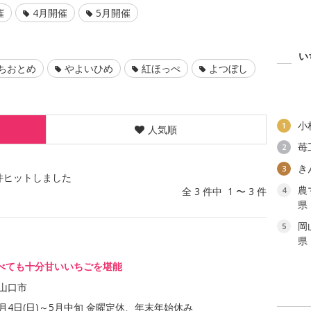
催
4月開催
5月開催
い
ちおとめ
やよいひめ
紅ほっぺ
よつぼし
小
1
人気順
苺
2
き
3
件ヒットしました
農
全 3 件中 1 〜 3 件
4
県
岡
5
県
べても十分甘いいちごを堪能
山口市
年1月4日(日)～5月中旬 金曜定休、年末年始休み