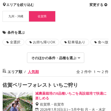
エリアを絞り込む
変更する
九州・沖縄
佐賀県
条件を選ぶ
全選択
お持ち帰りOK
駐車場あり
食べ放
そのほかの条件・品種を選ぶ
エリア順
人気順
全 2 件中 1 〜 2 件
佐賀ベリーフォレスト いちご狩り
減農薬栽培の8品種いちごを高設栽培で快適に
楽しめる
佐賀県・佐賀市
2026年1月3日(土)～5月中旬 月・火・水定