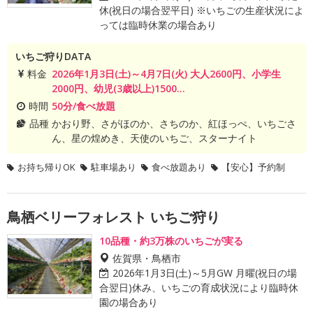
休(祝日の場合翌平日) ※いちごの生産状況によ
っては臨時休業の場合あり
いちご狩りDATA
料金
2026年1月3日(土)～4月7日(火) 大人2600円、小学生
2000円、幼児(3歳以上)1500...
時間
50分/食べ放題
品種
かおり野、さがほのか、さちのか、紅ほっぺ、いちごさ
ん、星の煌めき、天使のいちご、スターナイト
お持ち帰りOK
駐車場あり
食べ放題あり
【安心】予約制
鳥栖ベリーフォレスト いちご狩り
10品種・約3万株のいちごが実る
佐賀県・鳥栖市
2026年1月3日(土)～5月GW 月曜(祝日の場
合翌日)休み、いちごの育成状況により臨時休
園の場合あり