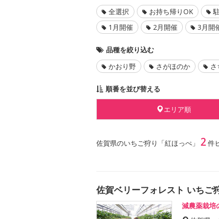
全選択
お持ち帰りOK
1月開催
2月開催
3月開
品種を絞り込む
かおり野
さがほのか
さ
順番を並び替える
エリア順
2
佐賀県のいちご狩り「紅ほっぺ」
件
佐賀ベリーフォレスト いちご
減農薬栽培