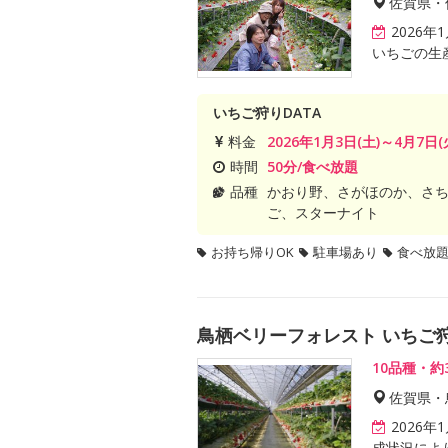
佐賀県・
2026年
いちごの生
いちご狩りDATA
料金
2026年1月3日(土)～4月7日(
時間
50分/食べ放題
品種
かおり野、さがほのか、さ
ご、スターナイト
お持ち帰りOK
駐車場あり
食べ放
鳥栖ベリーフォレスト いちご
10品種・
佐賀県・
2026
成状況によ