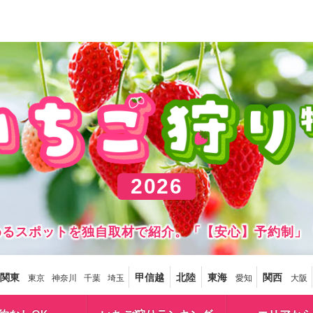
2026
しめるスポットを独自取材で紹介。「【安心】予約制」
関東
甲信越
北陸
東海
関西
東京
神奈川
千葉
埼玉
愛知
大阪