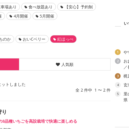
駐車場あり
食べ放題あり
【安心】予約制
催
4月開催
5月開催
い
ちのか
おいCベリー
紅ほっぺ
や
1
お
2
人気順
／
梶
3
ヒットしました
玄
4
全 2 件中 1 〜 2 件
里
5
県
狩り
の8品種いちごを高設栽培で快適に楽しめる