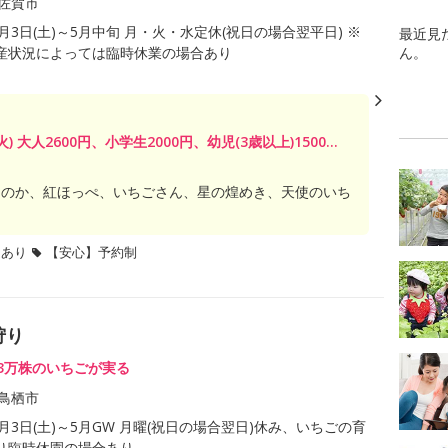
佐賀市
1月3日(土)～5月中旬 月・火・水定休(祝日の場合翌平日) ※
最近見
産状況によっては臨時休業の場合あり
ん。
火) 大人2600円、小学生2000円、幼児(3歳以上)1500...
ちのか、紅ほっぺ、いちごさん、星の煌めき、天使のいち
題あり
【安心】予約制
狩り
約3万株のいちごが実る
鳥栖市
年1月3日(土)～5月GW 月曜(祝日の場合翌日)休み、いちごの育
り臨時休園の場合あり