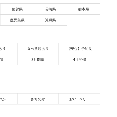
佐賀県
長崎県
熊本県
鹿児島県
沖縄県
あり
食べ放題あり
【安心】予約制
催
3月開催
4月開催
のか
さちのか
おいCベリー