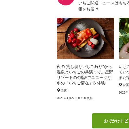
いちご関連ニュースはもち
報をお届け
夜の“貸し切りいちご狩り”から
いち
温泉といちごの共演まで。星野
てい
リゾートの4施設でユニークな
まだ
冬の「いちご滞在」を体験
全
全国
2025年
2026年1月22日 09:00 更新
おでかけトピ