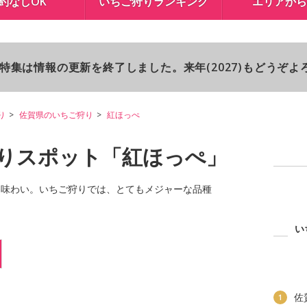
約なしOK
いちご狩りランキング
エリアから
り特集は情報の更新を終了しました。来年(2027)もどうぞ
り
佐賀県のいちご狩り
紅ほっぺ
りスポット「紅ほっぺ」
な味わい。いちご狩りでは、とてもメジャーな品種
い
佐
1