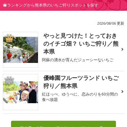
ランキングから熊本県のいちご狩りスポットを探す
2026/08/06 更新
やっと見つけた！とっておき
1
のイチゴ畑？ いちご狩り／熊
本県
阿蘇の湧水が育んだジューシーないちご
優峰園フルーツランド いちご
2
狩り／熊本県
紅ほっぺ、ゆうべに、恋みのりを60分間の
食べ放題