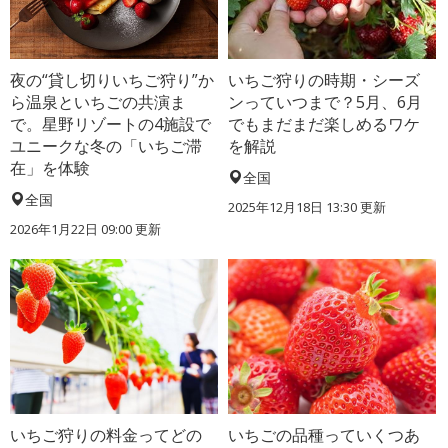
夜の“貸し切りいちご狩り”か
いちご狩りの時期・シーズ
ら温泉といちごの共演ま
ンっていつまで？5月、6月
で。星野リゾートの4施設で
でもまだまだ楽しめるワケ
ユニークな冬の「いちご滞
を解説
在」を体験
全国
全国
2025年12月18日 13:30 更新
2026年1月22日 09:00 更新
いちご狩りの料金ってどの
いちごの品種っていくつあ