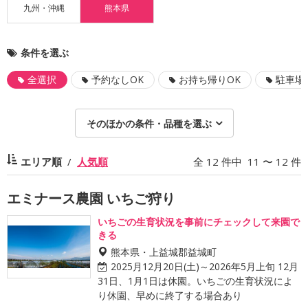
九州・沖縄
熊本県
条件を選ぶ
全選択
予約なしOK
お持ち帰りOK
駐車場
そのほかの条件・品種を選ぶ
エリア順
人気順
全 12 件中 11 〜 12 件
エミナース農園 いちご狩り
いちごの生育状況を事前にチェックして来園で
きる
熊本県・上益城郡益城町
2025月12月20日(土)～2026年5月上旬 12月
31日、1月1日は休園。いちごの生育状況によ
り休園、早めに終了する場合あり