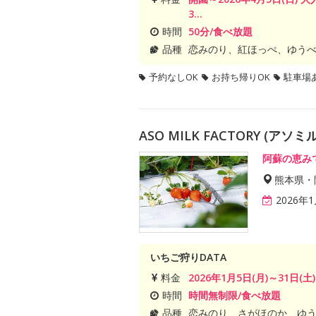
3...
時間
50分/食べ放題
品種
恋みのり、紅ほっぺ、ゆう
予約なしOK
お持ち帰りOK
駐車場
ASO MILK FACTORY (
阿蘇の恵み
熊本県・
2026年
いちご狩りDATA
料金
2026年1月5日(月)～31日(
時間
時間無制限/食べ放題
品種
恋みのり、さがほのか、ゆ