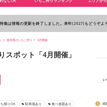
約なしOK
いちご狩りランキング
エリアから
り特集は情報の更新を終了しました。来年(2027)もどうぞ
り
熊本県のいちご狩り
4月開催
りスポット「4月開催」
い
南
ち帰りOK
駐車場あり
食べ放題あり
1