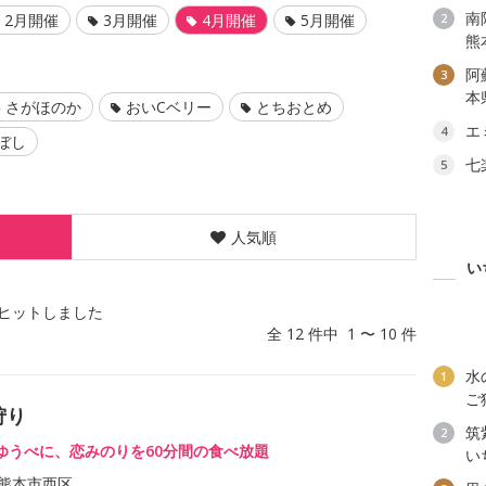
南
2月開催
3月開催
4月開催
5月開催
2
熊
阿
3
本
さがほのか
おいCベリー
とちおとめ
エ
4
ぼし
七
5
人気順
い
ヒットしました
全 12 件中 1 〜 10 件
水
1
ご
狩り
筑
2
ゆうべに、恋みのりを60分間の食べ放題
い
熊本市西区