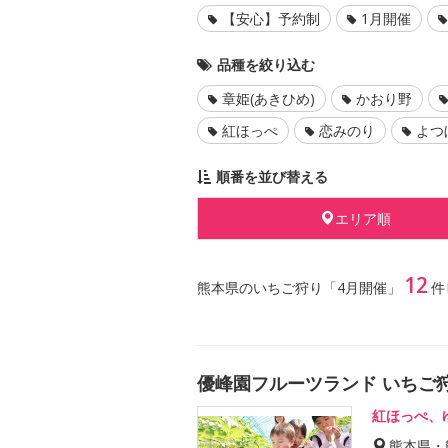
【安心】予約制
1月開催
品種を絞り込む
章姫(あきひめ)
かおり野
紅ほっぺ
恋みのり
よつ
順番を並び替える
エリア順
12
熊本県のいちご狩り「4月開催」
件
優峰園フルーツランド いちご
紅ほっぺ、
熊本県・