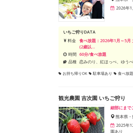
2026年
いちご狩りDATA
料金
食べ放題：2026年1月～5月
(2歳以...
時間
60分/食べ放題
品種
恋みのり、紅ほっぺ、ゆう
お持ち帰りOK
駐車場あり
食べ放
観光農園 吉次園 いちご狩り
細部にまで
熊本県・
2025
園あり