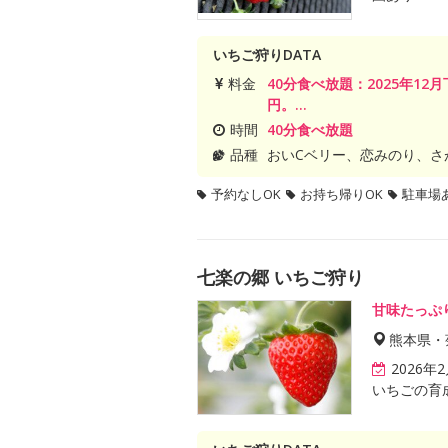
いちご狩りDATA
料金
40分食べ放題：2025年12月下
円。...
時間
40分食べ放題
品種
おいCベリー、恋みのり、さ
予約なしOK
お持ち帰りOK
駐車場
七楽の郷 いちご狩り
甘味たっぷ
熊本県・
2026
いちごの育