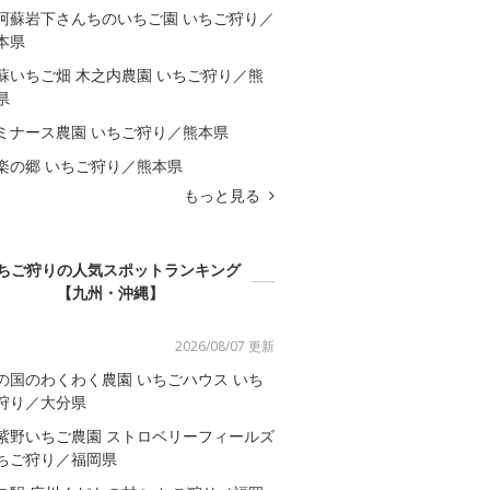
阿蘇岩下さんちのいちご園 いちご狩り／
本県
蘇いちご畑 木之内農園 いちご狩り／熊
県
ミナース農園 いちご狩り／熊本県
楽の郷 いちご狩り／熊本県
もっと見る
ちご狩りの人気スポットランキング
【九州・沖縄】
2026/08/07 更新
の国のわくわく農園 いちごハウス いち
狩り／大分県
紫野いちご農園 ストロベリーフィールズ
ちご狩り／福岡県