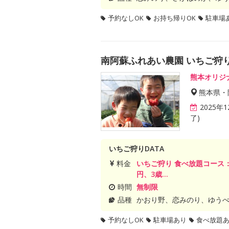
予約なしOK
お持ち帰りOK
駐車場
南阿蘇ふれあい農園 いちご狩
熊本オリジ
熊本県・
2025年
了)
いちご狩りDATA
料金
いちご狩り 食べ放題コース：20
円、3歳...
時間
無制限
品種
かおり野、恋みのり、ゆう
予約なしOK
駐車場あり
食べ放題