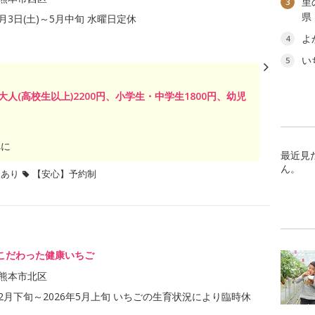
里
3
県
1月3日(土)～5月中旬 水曜日定休
よ
4
い
5
 大人(高校生以上)2200円、小学生・中学生1800円、幼児
べに
最近見
ん。
題あり
【安心】予約制
こだわった健康いちご
熊本市北区
年12月下旬～2026年5月上旬 いちごの生育状況により臨時休