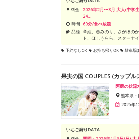
いちご狩りDATA
料金
2026年2月〜3月 大人(中学
24...
時間
60分/食べ放題
品種
章姫、恋みのり、さがほの
ト、ほしうらら、スターナ
予約なしOK
お持ち帰りOK
駐車場
果実の国 COUPLES (カップ
阿蘇の伏流
熊本県・
2025年
いちご狩りDATA
料金
開園～2026年4月5日(日) 大