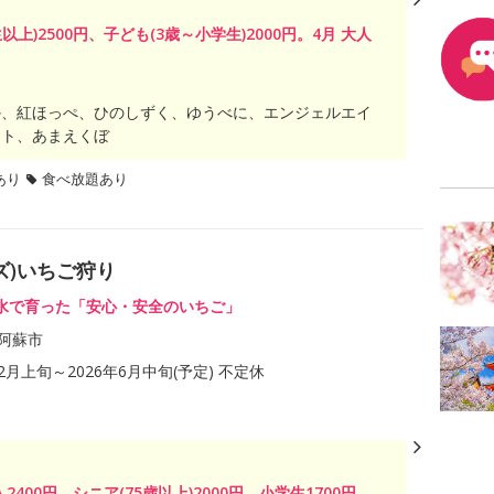
生以上)2500円、子ども(3歳～小学生)2000円。4月 大人
か、紅ほっぺ、ひのしずく、ゆうべに、エンジェルエイ
イト、あまえくぼ
あり
食べ放題あり
ルズ)いちご狩り
水で育った「安心・安全のいちご」
阿蘇市
12月上旬～2026年6月中旬(予定) 不定休
人2400円、シニア(75歳以上)2000円、小学生1700円、