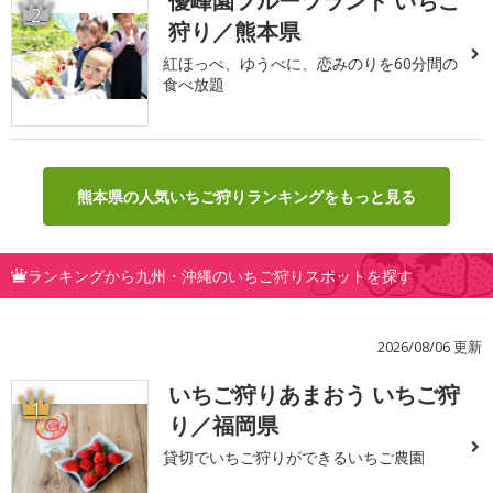
優峰園フルーツランド いちご
2
狩り／熊本県
紅ほっぺ、ゆうべに、恋みのりを60分間の
食べ放題
熊本県の人気いちご狩りランキングをもっと見る
ランキングから九州・沖縄のいちご狩りスポットを探す
2026/08/06 更新
いちご狩りあまおう いちご狩
1
り／福岡県
貸切でいちご狩りができるいちご農園