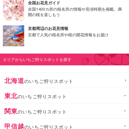
全国お花見ガイド
全国1400カ所の桜名所の情報や見頃時期を掲載。満
開の桜を楽しもう
京都周辺のお花見情報
京都で人気の桜名所や桜の開花情報をお届け
エリアからいちご狩りスポットを探す
北海道
のいちご狩りスポット
東北
のいちご狩りスポット
関東
のいちご狩りスポット
甲信越
のいちご狩りスポット