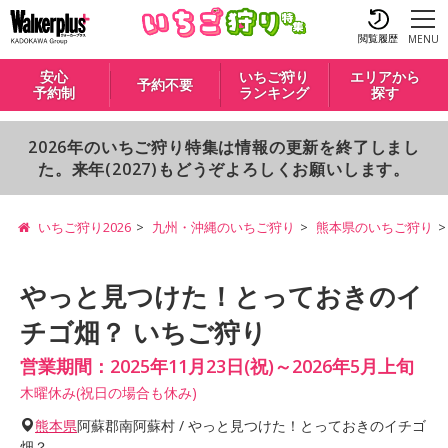
閲覧履歴
MENU
安心
いちご狩り
エリアから
予約不要
予約制
ランキング
探す
2026年のいちご狩り特集は情報の更新を終了しまし
た。来年(2027)もどうぞよろしくお願いします。
いちご狩り2026
九州・沖縄のいちご狩り
熊本県のいちご狩り
やっと見つけた！とっておきのイ
チゴ畑？ いちご狩り
営業期間：2025年11月23日(祝)～2026年5月上旬
木曜休み(祝日の場合も休み)
熊本県
阿蘇郡南阿蘇村 / やっと見つけた！とっておきのイチゴ
畑？