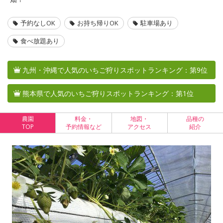
予約なしOK
お持ち帰りOK
駐車場あり
食べ放題あり
九州・沖縄で人気のいちご狩りスポットランキング：第9位
熊本県で人気のいちご狩りスポットランキング：第1位
農園
料金・
地図・
品種の
TOP
予約情報など
アクセス
紹介