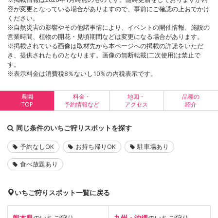
容が変更となっている場合がありますので、事前にご確認の上おでかけ
ください。
※自然災害の影響やその他諸事情により、イベントの開催情報、施設の
営業時間、植物の開花・見頃期間などは変更になる場合があります。
※掲載されている画像は取材先から本ページへの掲載の許諾をいただ
き、提供されたものとなります。画像の無断転載(二次使用)は禁止で
す。
※表示料金は消費税8％ないし10％の内税表示です。
農園
料金・
地図・
品種の
TOP
予約情報など
アクセス
紹介
同じ条件のいちご狩りスポットを探す
予約なしOK
お持ち帰りOK
駐車場あり
食べ放題あり
いちご狩りスポット一覧に戻る
熊本県
のいちご狩り
九州・沖縄
のいちご狩り