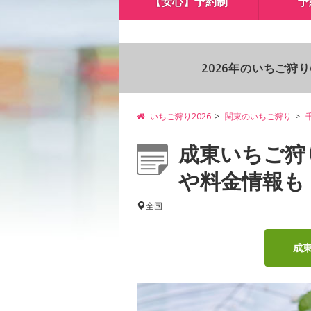
【安心】予約制
予
2026年のいちご狩
いちご狩り2026
関東のいちご狩り
成東いちご狩
や料金情報も
全国
成