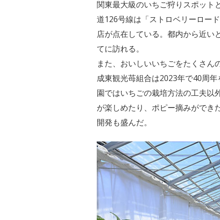
関東最大級のいちご狩りスポットと
道126号線は「ストロベリーロー
店が点在している。都内から近い
てに訪れる。
また、おいしいいちごをたくさんの
成東観光苺組合は2023年で40周
園ではいちごの栽培方法の工夫以
が楽しめたり、ポピー摘みができ
開発も盛んだ。