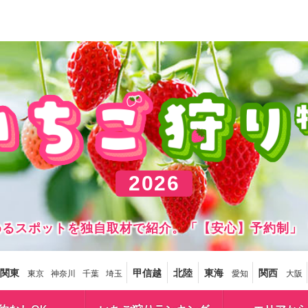
2026
しめるスポットを独自取材で紹介。「【安心】予約制」
関東
甲信越
北陸
東海
関西
東京
神奈川
千葉
埼玉
愛知
大阪