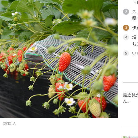
ト
ス
2
県
伊
3
堺
4
ち
い
5
最近見
ん。
©PIXTA