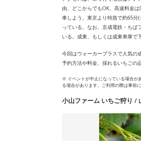
由、どこからでもOK。高速料金は
車しよう。東京より特急で約65分(
っている。なお、京成電鉄・ちば
いる。成東、もしくは成東車庫で
今回はウォーカープラスで人気の
予約方法や料金、採れるいちごの
※ イベントが中止になっている場合が
る場合があります。ご利用の際は事前
小山ファーム いちご狩り /