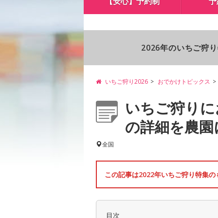
【安心】予約制
予
2026年のいちご狩
いちご狩り2026
おでかけトピックス
いちご狩りに
の詳細を農園
全国
この記事は2022年いちご狩り特集
目次