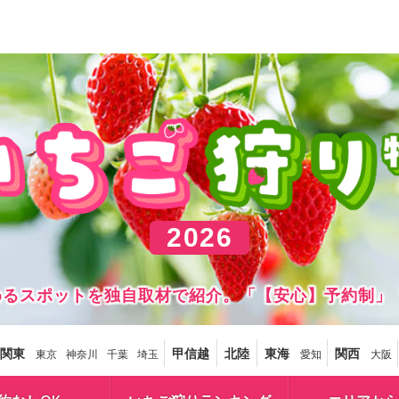
2026
しめるスポットを独自取材で紹介。「【安心】予約制」
関東
甲信越
北陸
東海
関西
東京
神奈川
千葉
埼玉
愛知
大阪