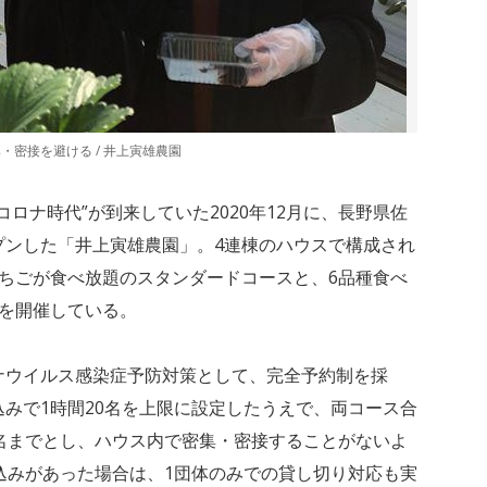
密接を避ける / 井上寅雄農園
ロナ時代”が到来していた2020年12月に、長野県佐
プンした「井上寅雄農園」。4連棟のハウスで構成され
ちごが食べ放題のスタンダードコースと、6品種食べ
スを開催している。
ナウイルス感染症予防対策として、完全予約制を採
みで1時間20名を上限に設定したうえで、両コース合
名までとし、ハウス内で密集・密接することがないよ
込みがあった場合は、1団体のみでの貸し切り対応も実