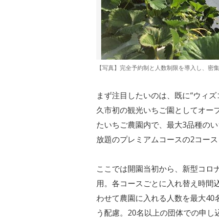
【写真】完全予約制と人数制限を導入し、密集・
まず注目したいのは、既に“ウィズコ
久市初の観光いちご園としてオー
たいちご農園内で、最大3品種のい
放題のプレミアムコースの2コー
ここでは開園当初から、新型コロ
用。各コースごとに入れ替え時間込
わせて農園に入れる人数を最大40
う配慮。20名以上の団体での申し