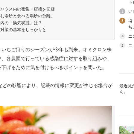
ト
でハウス内の密集・密接を回避
い
2
摘む場所と食べる場所の分離」
堺
3
ス内の「換気状態」は？
ち
症対策の基本をしっかりと
ニ
4
ニ
5
、いちご狩りのシーズンが今年も到来。オミクロン株
中、各農園で行っている感染症に対する取り組みや、
を下げるために気を付けるべきポイントを聞いた。
19)などの影響により、記載の情報に変更が生じる場合が
最近見
ん。