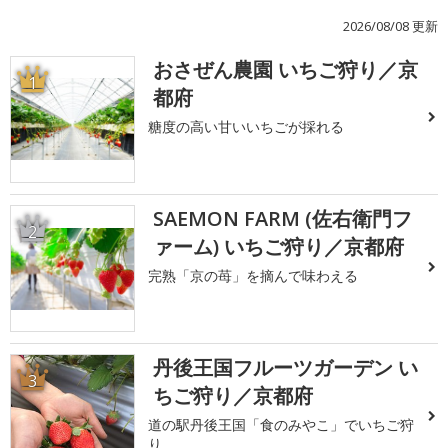
2026/08/08 更新
おさぜん農園 いちご狩り／京
1
都府
糖度の高い甘いいちごが採れる
SAEMON FARM (佐右衛門フ
2
ァーム) いちご狩り／京都府
完熟「京の苺」を摘んで味わえる
丹後王国フルーツガーデン い
3
ちご狩り／京都府
道の駅丹後王国「食のみやこ」でいちご狩
り