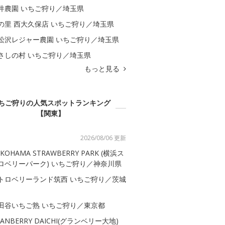
井農園 いちご狩り／埼玉県
の里 西大久保店 いちご狩り／埼玉県
松沢レジャー農園 いちご狩り／埼玉県
さしの村 いちご狩り／埼玉県
もっと見る
ちご狩りの人気スポットランキング
【関東】
2026/08/06 更新
KOHAMA STRAWBERRY PARK (横浜ス
ロベリーパーク) いちご狩り／神奈川県
トロベリーランド筑西 いちご狩り／茨城
田谷いちご熟 いちご狩り／東京都
RANBERRY DAICHI(グランベリー大地)