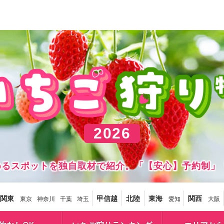
2026
しめるスポットを独自取材で紹介。「【安心】予約制」
関東
甲信越
北陸
東海
関西
東京
神奈川
千葉
埼玉
愛知
大阪