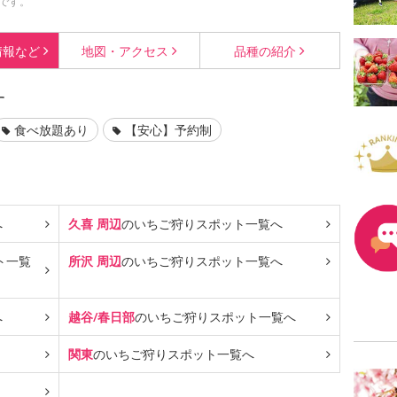
です。
情報など
地図・
アクセス
品種の
紹介
す
食べ放題あり
【安心】予約制
へ
久喜 周辺
のいちご狩り
スポット一覧へ
ト一覧
所沢 周辺
のいちご狩り
スポット一覧へ
へ
越谷/春日部
のいちご狩り
スポット一覧へ
関東
のいちご狩り
スポット一覧へ