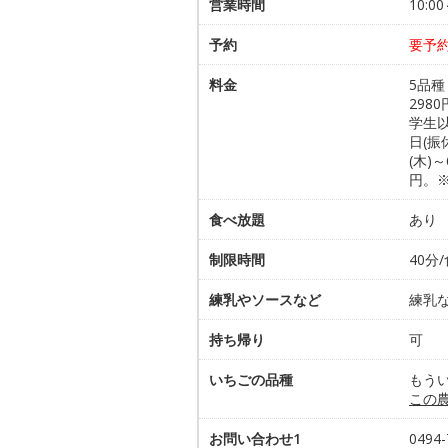
営業時間
10:
予約
要予
料金
5品種
298
学生以
日(振
(木)
円。
食べ放題
あり 
制限時間
40分
練乳やソースなど
練乳
持ち帰り
可
いちごの品種
もう
この
お問い合わせ1
0494-