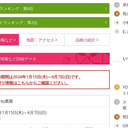
岸
2
ランキング：第6位
苺
3
トランキング：第2位
小
4
む
5
情報など
地図・
アクセス
品種の
紹介
い
約情報など詳細データ
間は2026年1月15日(木)～6月7日(日)です。
狩り情報はこちらからご確認ください。
YO
1
ト
かね農園
ス
2
県
年1月15日(木)～6月7日(日)
世
3
休
G
4