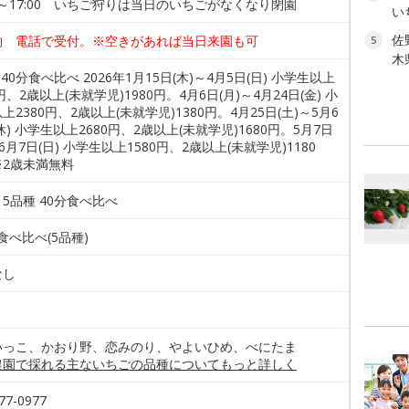
00～17:00 いちご狩りは当日のいちごがなくなり閉園
い
佐
約 電話で受付。※空きがあれば当日来園も可
5
木
 40分食べ比べ 2026年1月15日(木)～4月5日(日) 小学生以上
0円、2歳以上(未就学児)1980円。4月6日(月)～4月24日(金) 小
上2380円、2歳以上(未就学児)1380円。4月25日(土)～5月6
休) 小学生以上2680円、2歳以上(未就学児)1680円。5月7日
～6月7日(日) 小学生以上1580円、2歳以上(未就学児)1180
※2歳未満無料
5品種 40分食べ比べ
/食べ比べ(5品種)
なし
いっこ、かおり野、恋みのり、やよいひめ、べにたま
農園で採れる主ないちごの品種についてもっと詳しく
77-0977