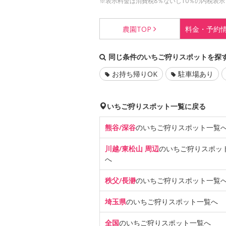
※表示料金は消費税8％ないし10％の内税表示
農園
TOP
料金・
予約
同じ条件のいちご狩りスポットを探
お持ち帰りOK
駐車場あり
いちご狩りスポット一覧に戻る
熊谷/深谷
のいちご狩り
スポット一覧
川越/東松山 周辺
のいちご狩り
スポッ
へ
秩父/長瀞
のいちご狩り
スポット一覧
埼玉県
のいちご狩り
スポット一覧へ
全国
のいちご狩り
スポット一覧へ