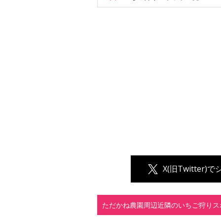
X(旧Twitter)
ただかね農園周辺近隣のいちご狩りス