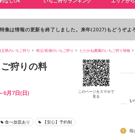
約なしOK
いちご狩りランキング
エリアから
り特集は情報の更新を終了しました。来年(2027)もどうぞ
埼玉県のいちご狩り
秩父/長瀞のいちご狩り
ただかね農園のいちご狩り情報
ちご狩りの料
このページをスマホで
～6月7日(日)
見る
い
食べ放題あり
【安心】予約制
苺
1