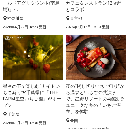
ールドアグリタウン(湘南農
カフェ＆レストラン12店舗
場)」へ
とコラボ
神奈川県
東京都
2026年4月22日 18:23 更新
2026年3月12日 16:30 更新
星空の下で楽しむ“ナイトい
夜の“貸し切りいちご狩り”か
ちご狩り”!?千葉県に「THE
ら温泉といちごの共演ま
FARM星空いちご園」がオー
で。星野リゾートの4施設で
プン
ユニークな冬の「いちご滞
在」を体験
千葉県
全国
2026年1月23日 12:30 更新