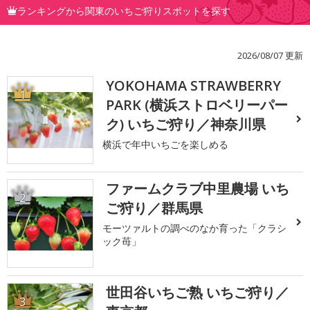
ランキングから関東のいちご狩りスポットを探す
2026/08/07 更新
YOKOHAMA STRAWBERRY
1
PARK (横浜ストロベリーパー
ク) いちご狩り／神奈川県
横浜で年中いちごを楽しめる
ファームクラブ中里農場 いち
2
ご狩り／群馬県
モーツァルトの調べのなか育った「クラシ
ック苺」
世田谷いちご熟 いちご狩り／
3