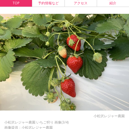
TOP
予約情報など
アクセス
紹介
小松沢レジャー農園
小松沢レジャー農園 いちご狩り 画像(3/4)
画像提供：小松沢レジャー農園