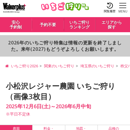
閲覧履歴
MENU
安心
いちご狩り
エリアから
予約不要
予約制
ランキング
探す
2026年のいちご狩り特集は情報の更新を終了しまし
た。来年(2027)もどうぞよろしくお願いします。
いちご狩り2026
関東のいちご狩り
埼玉県のいちご狩り
秩父
小松沢レジャー農園 いちご狩り
（画像3枚目）
2025年12月6日(土)～2026年6月中旬
※平日不定休
農園
料金・
地図・
品種の