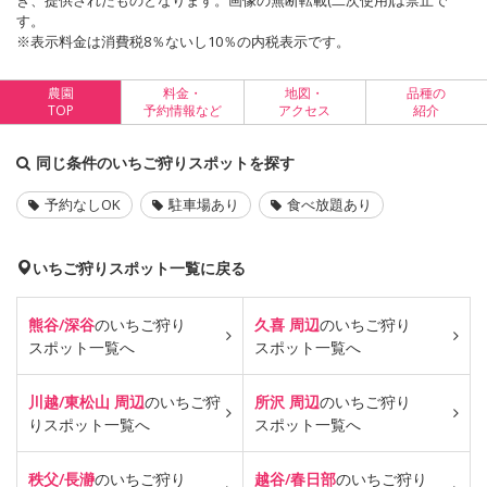
き、提供されたものとなります。画像の無断転載(二次使用)は禁止で
す。
※表示料金は消費税8％ないし10％の内税表示です。
農園
料金・
地図・
品種の
TOP
予約情報など
アクセス
紹介
同じ条件のいちご狩りスポットを探す
予約なしOK
駐車場あり
食べ放題あり
いちご狩りスポット一覧に戻る
熊谷/深谷
のいちご狩り
久喜 周辺
のいちご狩り
スポット一覧へ
スポット一覧へ
川越/東松山 周辺
のいちご狩
所沢 周辺
のいちご狩り
り
スポット一覧へ
スポット一覧へ
秩父/長瀞
のいちご狩り
越谷/春日部
のいちご狩り