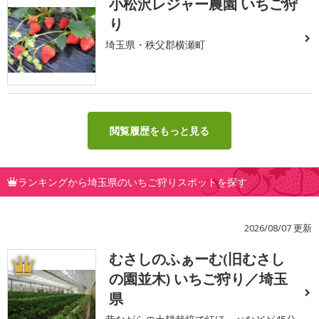
小松沢レジャー農園 いちご狩
り
埼玉県・秩父郡横瀬町
閲覧履歴をもっと見る
ランキングから埼玉県のいちご狩りスポットを探す
2026/08/07 更新
むさしのふぁーむ(旧むさし
1
の園並木) いちご狩り／埼玉
県