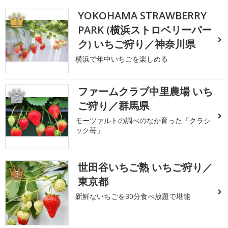
YOKOHAMA STRAWBERRY
1
PARK (横浜ストロベリーパー
ク) いちご狩り／神奈川県
横浜で年中いちごを楽しめる
ファームクラブ中里農場 いち
2
ご狩り／群馬県
モーツァルトの調べのなか育った「クラシ
ック苺」
世田谷いちご熟 いちご狩り／
3
東京都
新鮮ないちごを30分食べ放題で堪能