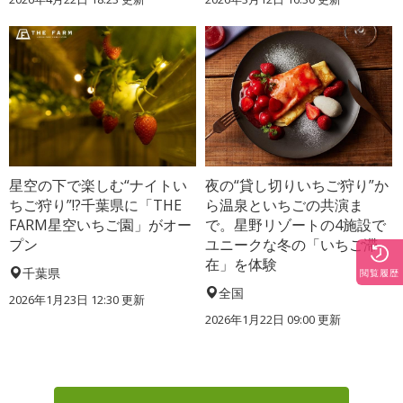
星空の下で楽しむ“ナイトい
夜の“貸し切りいちご狩り”か
ちご狩り”!?千葉県に「THE
ら温泉といちごの共演ま
FARM星空いちご園」がオー
で。星野リゾートの4施設で
プン
ユニークな冬の「いちご滞
在」を体験
千葉県
閲覧履歴
全国
2026年1月23日 12:30 更新
2026年1月22日 09:00 更新