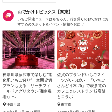
おでかけトピックス【関東】
いちご関連ニュースはもちろん、行き帰りのおでかけにお
すすめのスポット＆イベント情報をお届け
神奈川県藤沢市で楽しむ“進
佐賀のブランドいちごスイ
化系いちご狩り”！空間貸切
ーツがいっぱい！「いちご
プランもある「リッチフィ
さんどう2026」で表参道の
ールドアグリタウン(湘南農
カフェ＆レストラン12店舗
場)」へ
とコラボ
神奈川県
東京都
2026年4月22日 18:23 更新
2026年3月12日 16:30 更新