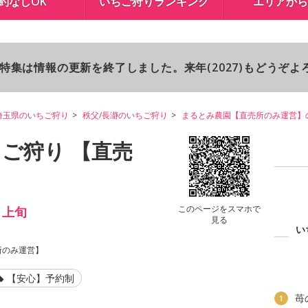
約なしOK
いちご狩りランキング
エリアから
り特集は情報の更新を終了しました。来年(2027)もどうぞ
埼玉県のいちご狩り
秩父/長瀞のいちご狩り
まるとみ農園【直売所のみ運営】
ご狩り 【直売
このページをスマホで
月上旬
見る
い
所のみ運営】
【安心】予約制
苺
1