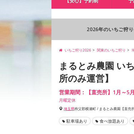
【安心】予約制
予
2026年のいちご狩
いちご狩り2026
関東のいちご狩り
まるとみ農園 いち
所のみ運営】
営業期間：【直売所】1月～5
月曜定休
埼玉県
秩父郡横瀬町 / まるとみ農園【直売
駐車場あり
食べ放題あり