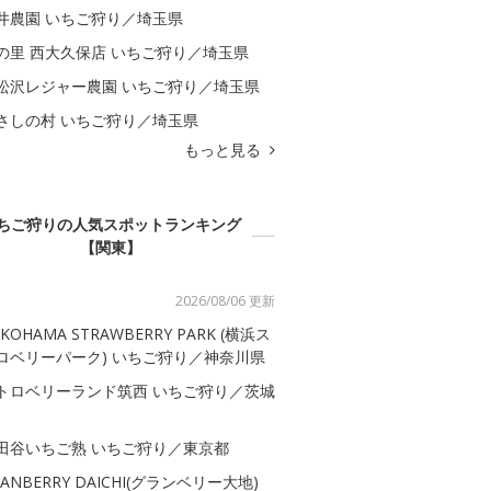
井農園 いちご狩り／埼玉県
の里 西大久保店 いちご狩り／埼玉県
松沢レジャー農園 いちご狩り／埼玉県
さしの村 いちご狩り／埼玉県
もっと見る
ちご狩りの人気スポットランキング
【関東】
2026/08/06 更新
KOHAMA STRAWBERRY PARK (横浜ス
ロベリーパーク) いちご狩り／神奈川県
トロベリーランド筑西 いちご狩り／茨城
田谷いちご熟 いちご狩り／東京都
RANBERRY DAICHI(グランベリー大地)