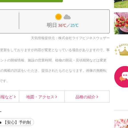
明日
36℃
／
25℃
天気情報提供元：株式会社ライフビジネスウェザー
随時更新をしておりますが内容が変更となっている場合がありますので、事
ベントの開催情報、施設の営業時間、植物の開花・見頃期間などは変更
への掲載の許諾をいただき、提供されたものとなります。画像の無断転
です。
情報など
地図・
アクセス
品種の
紹介
す
【安心】予約制