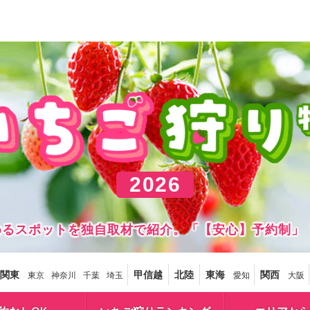
2026
しめるスポットを独自取材で紹介。「【安心】予約制」
関東
甲信越
北陸
東海
関西
東京
神奈川
千葉
埼玉
愛知
大阪