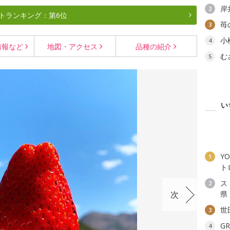
岸
2
トランキング：第6位
苺
3
小
4
情報など
地図・
アクセス
品種の
紹介
む
5
い
YO
1
ト
ス
2
次
県
世
3
G
4