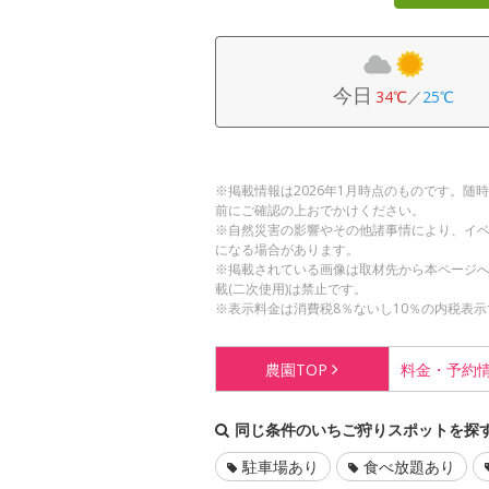
今日
34℃
／
25℃
※掲載情報は2026年1月時点のものです。
前にご確認の上おでかけください。
※自然災害の影響やその他諸事情により、イ
になる場合があります。
※掲載されている画像は取材先から本ページ
載(二次使用)は禁止です。
※表示料金は消費税8％ないし10％の内税表示
農園
TOP
料金・
予約
同じ条件のいちご狩りスポットを探
駐車場あり
食べ放題あり