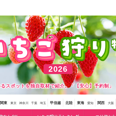
2026
しめるスポットを独自取材で紹介。「【安心】予約制」
関東
甲信越
北陸
東海
関西
東京
神奈川
千葉
埼玉
愛知
大阪