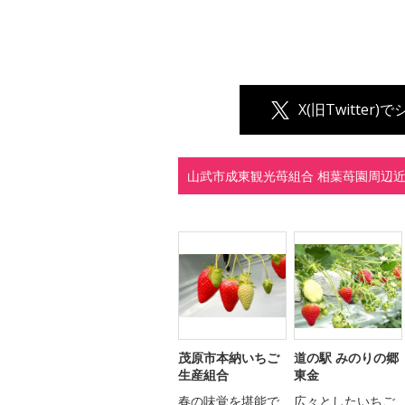
X(旧Twitter)
山武市成東観光苺組合 相葉苺園周辺
茂原市本納いちご
道の駅 みのりの郷
生産組合
東金
春の味覚を堪能で
広々としたいちご