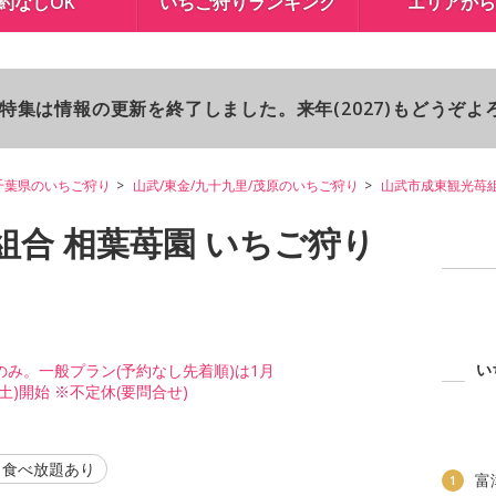
約なしOK
いちご狩りランキング
エリアから
り特集は情報の更新を終了しました。来年(2027)もどうぞ
千葉県のいちご狩り
山武/東金/九十九里/茂原のいちご狩り
山武市成東観光苺
組合 相葉苺園 いちご狩り
い
予約のみ。一般プラン(予約なし先着順)は1月
土)開始 ※不定休(要問合せ)
食べ放題あり
富
1