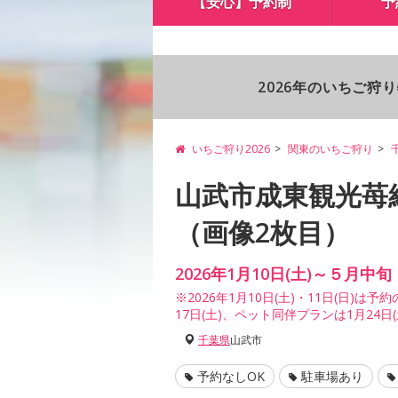
【安心】予約制
予
2026年のいちご狩
いちご狩り2026
関東のいちご狩り
山武市成東観光苺
（画像2枚目）
2026年1月10日(土)～５月中旬
※2026年1月10日(土)・11日(日)は
17日(土)、ペット同伴プランは1月24日(
千葉県
山武市
予約なしOK
駐車場あり