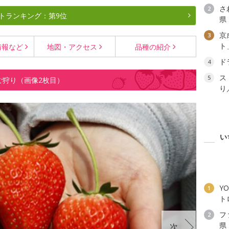
さ
2
トランキング：第9位
県
京
3
ト
情報など
地図・
アクセス
品種の
紹介
ド
4
ス
5
ご狩り（画像2枚目）
り
い
YO
1
ト
フ
2
県
次