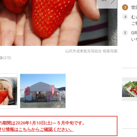
世
3
む
4
ご
G
5
い
山武市成東観光苺組合 相葉苺園
2/3)
期間は2026年1月10日(土)～５月中旬です。
狩り情報はこちらからご確認ください。