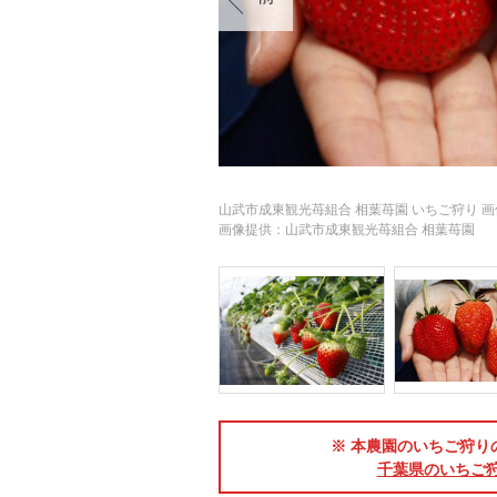
山武市成東観光苺組合 相葉苺園 いちご狩り 画像(
画像提供：山武市成東観光苺組合 相葉苺園
※ 本農園のいちご狩りの
千葉県のいちご