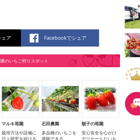
でシェア
Facebookでシェア
近隣のいちご狩りスポット
マルキ苺園
石田農園
順子の苺園
栽培方法や設備に
多品種のいちごを
安心安全を心がけ
日々研究を続ける
堪能できる
デリケートないち