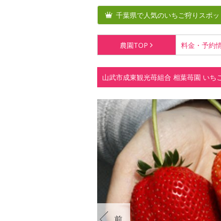
千葉県で人気のいちご狩りスポッ
農園
TOP
料金・
予約
山武市成東観光苺組合 相葉苺園 いち
前