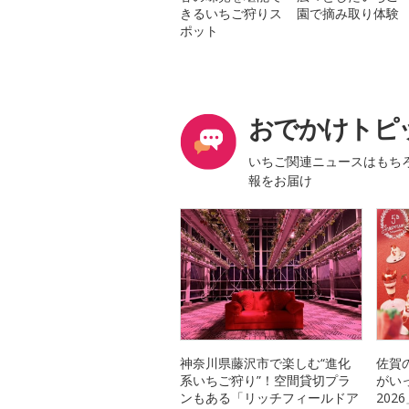
きるいちご狩りス
園で摘み取り体験
ポット
おでかけトピ
いちご関連ニュースはもち
報をお届け
神奈川県藤沢市で楽しむ“進化
佐賀
系いちご狩り”！空間貸切プラ
がい
ンもある「リッチフィールドア
20