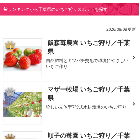
ランキングから千葉県のいちご狩りスポットを探す
2026/08/08 更新
飯森苺農園 いちご狩り／千葉
1
県
自然肥料とミツバチ交配で環境にやさしい
いちご作り
マザー牧場 いちご狩り／千葉
2
県
珍しい立体型7段式水耕栽培のいちご狩り
順子の苺園 いちご狩り／千葉