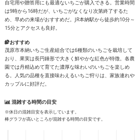
自宅用や贈答用にも最適ないちごが購入できる。営業時間
は9時から16時だが、いちごがなくなり次第終了するた
め、早めの来場がおすすめだ。JR本納駅から徒歩約10分～
15分とアクセスも良好。
おすすめ
茂原市本納いちご生産組合では6種類のいちごを栽培して
おり、果実は長円錘形で大きく鮮やかな紅色が特徴。各農
園では丹精込めて育てた濃厚な味わいのいちごを楽しめ
る。人気の品種を直接味わえるいちご狩りは、家族連れや
カップルに好評だ。
混雑する時間の目安
※休日の混雑目安を表示しています。
棒グラフが高いところが混雑する時間の目安です。