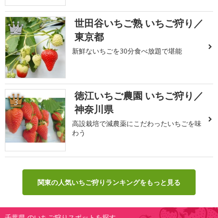
世田谷いちご熟 いちご狩り／
2
東京都
新鮮ないちごを30分食べ放題で堪能
徳江いちご農園 いちご狩り／
3
神奈川県
高設栽培で減農薬にこだわったいちごを味
わう
関東の人気いちご狩りランキングをもっと見る
千葉県 のいちご狩りスポットを探す