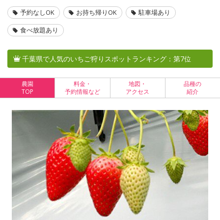
予約なしOK
お持ち帰りOK
駐車場あり
食べ放題あり
千葉県で人気のいちご狩りスポットランキング：第7位
農園
料金・
地図・
品種の
TOP
予約情報など
アクセス
紹介