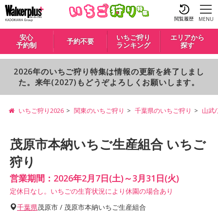
閲覧履歴
MENU
安心
いちご狩り
エリアから
予約不要
予約制
ランキング
探す
2026年のいちご狩り特集は情報の更新を終了しまし
た。来年(2027)もどうぞよろしくお願いします。
いちご狩り2026
関東のいちご狩り
千葉県のいちご狩り
山武
茂原市本納いちご生産組合 いちご
狩り
営業期間：2026年2月7日(土)～3月31日(火)
定休日なし。いちごの生育状況により休園の場合あり
千葉県
茂原市 / 茂原市本納いちご生産組合