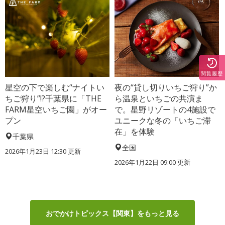
閲覧履歴
星空の下で楽しむ“ナイトい
夜の“貸し切りいちご狩り”か
ちご狩り”!?千葉県に「THE
ら温泉といちごの共演ま
FARM星空いちご園」がオー
で。星野リゾートの4施設で
プン
ユニークな冬の「いちご滞
在」を体験
千葉県
全国
2026年1月23日 12:30 更新
2026年1月22日 09:00 更新
おでかけトピックス【関東】をもっと見る