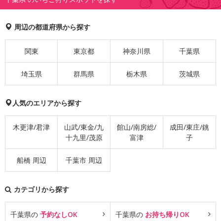
周辺の都道府県から探す
関東
東京都
神奈川県
千葉県
埼玉県
群馬県
栃木県
茨城県
人気のエリアから探す
木更津/君津
山武/東金/九
館山/南房総/
成田/東庄/銚
十九里/茂原
富津
子
船橋 周辺
千葉市 周辺
カテゴリから探す
千葉県の
予約なしOK
千葉県の
お持ち帰りOK