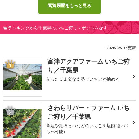
閲覧履歴をもっと見る
ランキングから千葉県のいちご狩りスポットを探す
2026/08/07 更新
富津アクアファーム いちご狩
1
り／千葉県
立ったまま楽な姿勢でいちごが摘める
さわらリバー・ファーム いち
2
ご狩り／千葉県
章姫や紅ほっぺなどのいちごを堪能(食べく
らべ可能)