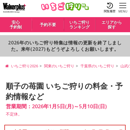
閲覧履歴
MENU
安心
いちご狩り
エリアから
予約不要
予約制
ランキング
探す
2026年のいちご狩り特集は情報の更新を終了しまし
た。来年(2027)もどうぞよろしくお願いします。
いちご狩り2026
関東のいちご狩り
千葉県のいちご狩り
山武
順子の苺園 いちご狩りの料金・予
約情報など
営業期間：2026年1月5日(月)～5月10日(日)
不定休。