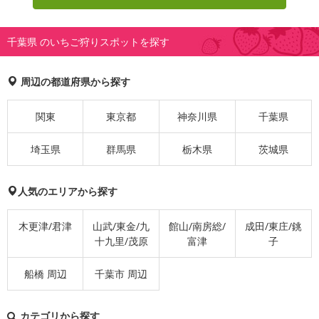
千葉県 のいちご狩りスポットを探す
周辺の都道府県から探す
関東
東京都
神奈川県
千葉県
埼玉県
群馬県
栃木県
茨城県
人気のエリアから探す
木更津/君津
山武/東金/九
館山/南房総/
成田/東庄/銚
十九里/茂原
富津
子
船橋 周辺
千葉市 周辺
カテゴリから探す