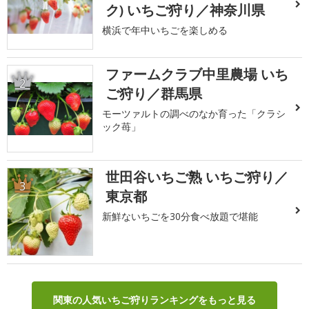
ク) いちご狩り／神奈川県
横浜で年中いちごを楽しめる
ファームクラブ中里農場 いち
2
ご狩り／群馬県
モーツァルトの調べのなか育った「クラシ
ック苺」
世田谷いちご熟 いちご狩り／
3
東京都
新鮮ないちごを30分食べ放題で堪能
関東の人気いちご狩りランキングをもっと見る