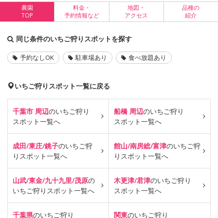
農園
料金・
地図・
品種の
TOP
予約情報など
アクセス
紹介
同じ条件のいちご狩りスポットを探す
予約なしOK
駐車場あり
食べ放題あり
いちご狩りスポット一覧に戻る
千葉市 周辺
のいちご狩り
船橋 周辺
のいちご狩り
スポット一覧へ
スポット一覧へ
成田/東庄/銚子
のいちご狩
館山/南房総/富津
のいちご狩
り
スポット一覧へ
り
スポット一覧へ
山武/東金/九十九里/茂原
の
木更津/君津
のいちご狩り
いちご狩り
スポット一覧へ
スポット一覧へ
千葉県
のいちご狩り
関東
のいちご狩り