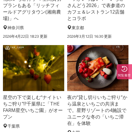
プランもある「リッチフィ
さんどう2026」で表参道の
ールドアグリタウン(湘南農
カフェ＆レストラン12店舗
場)」へ
とコラボ
神奈川県
東京都
2026年4月22日 18:23 更新
2026年3月12日 16:30 更新
閲覧履歴
星空の下で楽しむ“ナイトい
夜の“貸し切りいちご狩り”か
ちご狩り”!?千葉県に「THE
ら温泉といちごの共演ま
FARM星空いちご園」がオー
で。星野リゾートの4施設で
プン
ユニークな冬の「いちご滞
在」を体験
千葉県