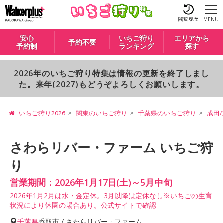
閲覧履歴
MENU
安心
いちご狩り
エリアから
予約不要
予約制
ランキング
探す
2026年のいちご狩り特集は情報の更新を終了しまし
た。来年(2027)もどうぞよろしくお願いします。
いちご狩り2026
関東のいちご狩り
千葉県のいちご狩り
成田
さわらリバー・ファーム いちご狩
り
営業期間：2026年1月17日(土)～5月中旬
2026年1月2月は水・金定休。3月以降は定休なし※いちごの生育
状況により休園の場合あり。公式サイトで確認
千葉県
香取市 / さわらリバー・ファーム