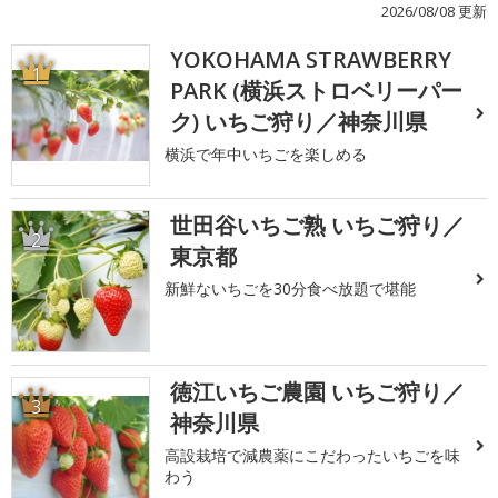
2026/08/08 更新
YOKOHAMA STRAWBERRY
1
PARK (横浜ストロベリーパー
ク) いちご狩り／神奈川県
横浜で年中いちごを楽しめる
世田谷いちご熟 いちご狩り／
2
東京都
新鮮ないちごを30分食べ放題で堪能
徳江いちご農園 いちご狩り／
3
神奈川県
高設栽培で減農薬にこだわったいちごを味
わう