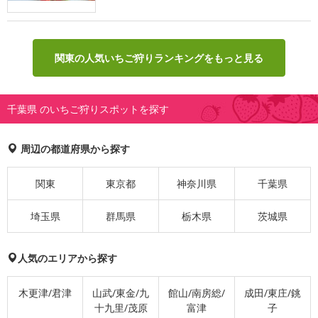
関東の人気いちご狩りランキングをもっと見る
千葉県 のいちご狩りスポットを探す
周辺の都道府県から探す
関東
東京都
神奈川県
千葉県
埼玉県
群馬県
栃木県
茨城県
人気のエリアから探す
木更津/君津
山武/東金/九
館山/南房総/
成田/東庄/銚
十九里/茂原
富津
子