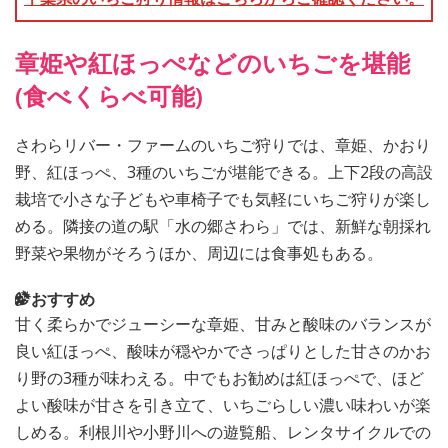
章姫や紅ほっぺなどのいちごを堪能
(食べくらべ可能)
さわらリバー・ファームのいちご狩りでは、章姫、かおり
野、紅ほっぺ、3種のいちごが堪能できる。上下2段の高設
栽培で小さな子どもや車椅子でも気軽にいちご狩りが楽し
める。隣接の道の駅「水の郷さわら」では、新鮮な朝採れ
野菜や果物がそろうほか、周辺には食事処もある。
おすすめ
甘く柔らかでジューシーな章姫、甘みと酸味のバランスが
良い紅ほっぺ、酸味が穏やかでさっぱりとした甘さのかお
り野の3種が味わえる。中でもお勧めは紅ほっぺで、ほど
よい酸味が甘さを引き立て、いちごらしい濃い味わいが楽
しめる。利根川や小野川への遊覧船、レンタサイクルでの