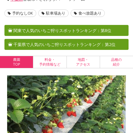
予約なしOK
駐車場あり
食べ放題あり
関東で人気のいちご狩りスポットランキング：第8位
千葉県で人気のいちご狩りスポットランキング：第2位
農園
料金・
地図・
品種の
TOP
予約情報など
アクセス
紹介