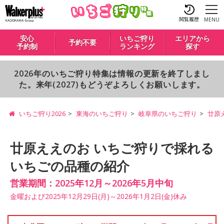
閲覧履歴
MENU
安心
いちご狩り
エリアから
予約不要
予約制
ランキング
探す
2026年のいちご狩り特集は情報の更新を終了しまし
た。来年(2027)もどうぞよろしくお願いします。
いちご狩り2026
東海のいちご狩り
岐阜県のいちご狩り
廿原
廿原ええのお いちご狩りで採れる
いちごの品種の紹介
営業期間：2025年12月～2026年5月中旬
金曜および2025年12月29日(月)～2026年1月2日(金)休み