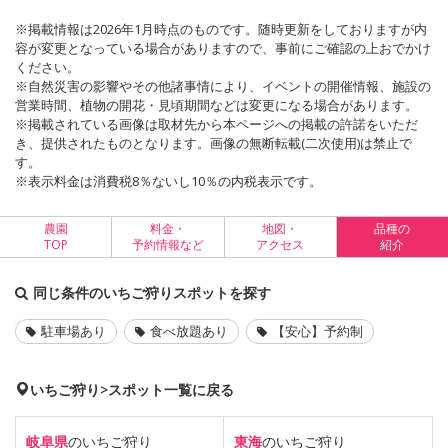
※掲載情報は2026年1月時点のものです。随時更新をしておりますが内
容が変更となっている場合がありますので、事前にご確認の上おでかけ
ください。
※自然災害の影響やその他諸事情により、イベントの開催情報、施設の
営業時間、植物の開花・見頃期間などは変更になる場合があります。
※掲載されている画像は取材先から本ページへの掲載の許諾をいただ
き、提供されたものとなります。画像の無断転載(二次使用)は禁止で
す。
※表示料金は消費税8％ないし10％の内税表示です。
農園
料金・
地図・
品種の
TOP
予約情報など
アクセス
紹介
同じ条件のいちご狩りスポットを探す
駐車場あり
食べ放題あり
【安心】予約制
いちご狩り>スポット一覧に戻る
岐阜県
のいちご狩り
東海
のいちご狩り