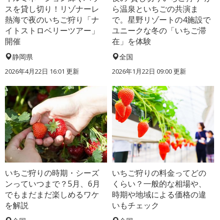
スを貸し切り！リゾナーレ
ら温泉といちごの共演ま
熱海で夜のいちご狩り「ナ
で。星野リゾートの4施設で
イトストロベリーツアー」
ユニークな冬の「いちご滞
開催
在」を体験
静岡県
全国
2026年4月22日 16:01 更新
2026年1月22日 09:00 更新
いちご狩りの時期・シーズ
いちご狩りの料金ってどの
ンっていつまで？5月、6月
くらい？一般的な相場や、
でもまだまだ楽しめるワケ
時期や地域による価格の違
を解説
いもチェック