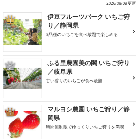
2026/08/08 更新
伊豆フルーツパーク いちご狩
1
り／静岡県
3品種のいちごを食べ放題で楽しめる
ふる里農園美の関 いちご狩り
2
／岐阜県
甘い香りのいちごが食べ放題
マルヨシ農園 いちご狩り／静
3
岡県
時間無制限でゆっくりいちご狩りを満喫