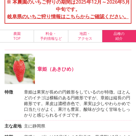
※ 本農園のいちご狩りの期間は2025年12月～2026年5月
中旬です。
岐阜県のいちご狩り情報はこちらからご確認ください。
農園
料金・
地図・
品種の
TOP
予約情報など
アクセス
紹介
章姫（あきひめ）
特徴
章姫は果実が長めの円錐形をしているのが特徴。ほとん
どのイチゴは横幅のある円錐形ですが、章姫は縦長の円
錐形です。果皮は濃橙赤色で、果実は少しやわらかめで
口当たりがよく、果汁も豊富。酸味が少なく甘味をしっ
かりと感じられるイチゴです。
主な産地
主に静岡県