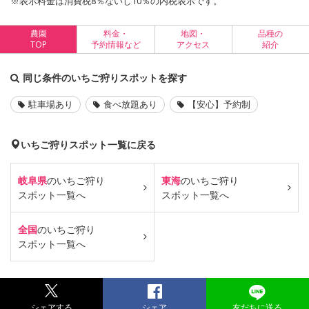
※表示料金は消費税8％ないし10％の内税表示です。
農園
料金・
地図・
品種の
TOP
予約情報など
アクセス
紹介
同じ条件のいちご狩りスポットを探す
駐車場あり
食べ放題あり
【安心】予約制
いちご狩りスポット一覧に戻る
岐阜県
のいちご狩り
東海
のいちご狩り
スポット一覧へ
スポット一覧へ
全国
のいちご狩り
スポット一覧へ
シェアする
シェア
友だちに送る