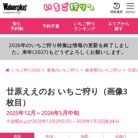
閲覧履歴
MENU
安心
いちご狩り
エリアから
予約不要
予約制
ランキング
探す
2026年のいちご狩り特集は情報の更新を終了しまし
た。来年(2027)もどうぞよろしくお願いします。
いちご狩り2026
東海のいちご狩り
岐阜県のいちご狩り
廿原
廿原ええのお いちご狩り（画像3
枚目）
2025年12月～2026年5月中旬
※金曜および2025年12月29日(月)～2026年1月2日(金)休み
農園
料金・
地図・
品種の