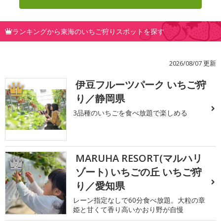
ランキングから東海のいちご狩りスポットを探す
2026/08/07 更新
伊豆フルーツパーク いちご狩
1
り／静岡県
3品種のいちごを食べ放題で楽しめる
MARUHA RESORT(マルハリ
2
ゾート) いちごの丘 いちご狩
り／愛知県
レーン指定なしで60分食べ放題。大粒の章
姫と甘くて香り高いかおり野が自慢