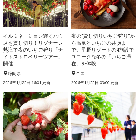
イルミネーション輝くハウ
夜の“貸し切りいちご狩り”か
スを貸し切り！リゾナーレ
ら温泉といちごの共演ま
熱海で夜のいちご狩り「ナ
で。星野リゾートの4施設で
イトストロベリーツアー」
ユニークな冬の「いちご滞
開催
在」を体験
静岡県
全国
2026年4月22日 16:01 更新
2026年1月22日 09:00 更新