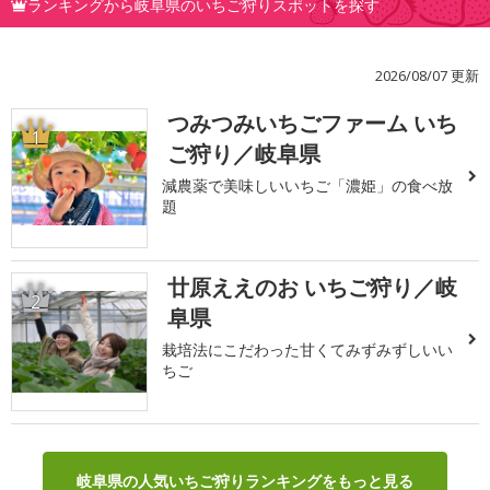
ランキングから岐阜県のいちご狩りスポットを探す
2026/08/07 更新
つみつみいちごファーム いち
1
ご狩り／岐阜県
減農薬で美味しいいちご「濃姫」の食べ放
題
廿原ええのお いちご狩り／岐
2
阜県
栽培法にこだわった甘くてみずみずしいい
ちご
岐阜県の人気いちご狩りランキングをもっと見る