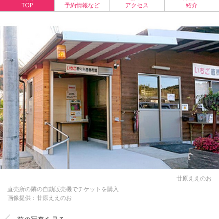
TOP
予約情報など
アクセス
紹介
廿原ええのお
直売所の隣の自動販売機でチケットを購入
画像提供：廿原ええのお