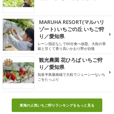
MARUHA RESORT(マルハリ
2
ゾート) いちごの丘 いちご狩
り／愛知県
レーン指定なしで60分食べ放題。大粒の章
姫と甘くて香り高いかおり野が自慢
観光農園 花ひろば いちご狩
3
り／愛知県
知多半島最南端で大粒でジューシーないち
ごをたっぷり
東海の人気いちご狩りランキングをもっと見る