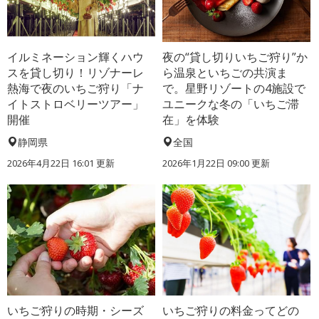
イルミネーション輝くハウ
夜の“貸し切りいちご狩り”か
スを貸し切り！リゾナーレ
ら温泉といちごの共演ま
熱海で夜のいちご狩り「ナ
で。星野リゾートの4施設で
イトストロベリーツアー」
ユニークな冬の「いちご滞
開催
在」を体験
静岡県
全国
2026年4月22日 16:01 更新
2026年1月22日 09:00 更新
いちご狩りの時期・シーズ
いちご狩りの料金ってどの