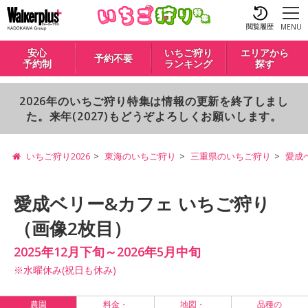
閲覧履歴
MENU
安心
いちご狩り
エリアから
予約不要
予約制
ランキング
探す
2026年のいちご狩り特集は情報の更新を終了しまし
た。来年(2027)もどうぞよろしくお願いします。
いちご狩り2026
東海のいちご狩り
三重県のいちご狩り
愛成
愛成ベリー&カフェ いちご狩り
（画像2枚目）
2025年12月下旬～2026年5月中旬
※水曜休み(祝日も休み)
農園
料金・
地図・
品種の