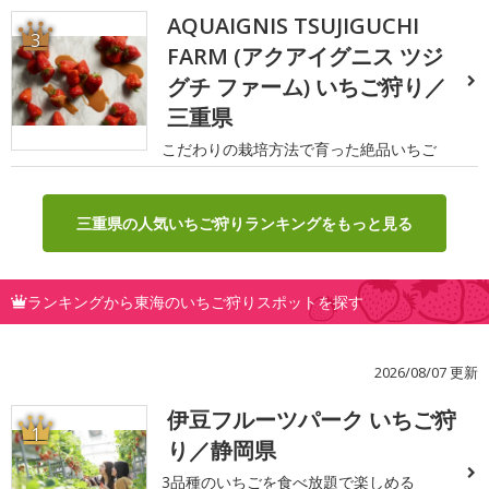
AQUAIGNIS TSUJIGUCHI
3
FARM (アクアイグニス ツジ
グチ ファーム) いちご狩り／
三重県
こだわりの栽培方法で育った絶品いちご
三重県の人気いちご狩りランキングをもっと見る
ランキングから東海のいちご狩りスポットを探す
2026/08/07 更新
伊豆フルーツパーク いちご狩
1
り／静岡県
3品種のいちごを食べ放題で楽しめる