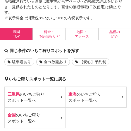
※掲載されている画像は取材先から本ページへの掲載の許諾をいただ
き、提供されたものとなります。画像の無断転載(二次使用)は禁止で
す。
※表示料金は消費税8％ないし10％の内税表示です。
農園
料金・
地図・
品種の
TOP
予約情報など
アクセス
紹介
同じ条件のいちご狩りスポットを探す
駐車場あり
食べ放題あり
【安心】予約制
いちご狩りスポット一覧に戻る
三重県
のいちご狩り
東海
のいちご狩り
スポット一覧へ
スポット一覧へ
全国
のいちご狩り
スポット一覧へ