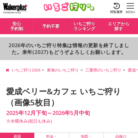
閲覧履歴
MENU
安心
いちご狩り
エリアから
予約不要
予約制
ランキング
探す
2026年のいちご狩り特集は情報の更新を終了しまし
た。来年(2027)もどうぞよろしくお願いします。
いちご狩り2026
東海のいちご狩り
三重県のいちご狩り
愛成
愛成ベリー&カフェ いちご狩り
（画像5枚目）
2025年12月下旬～2026年5月中旬
※水曜休み(祝日も休み)
農園
料金・
地図・
品種の