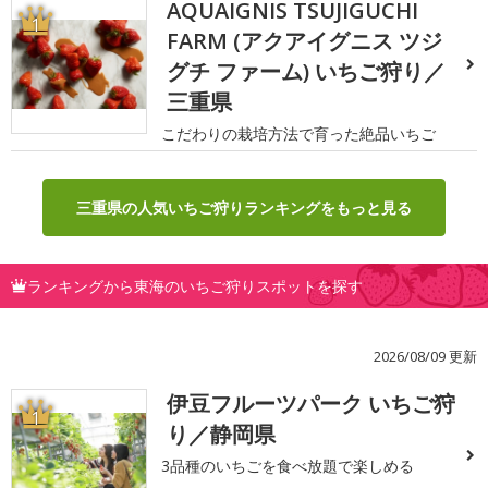
AQUAIGNIS TSUJIGUCHI
1
FARM (アクアイグニス ツジ
グチ ファーム) いちご狩り／
三重県
こだわりの栽培方法で育った絶品いちご
三重県の人気いちご狩りランキングをもっと見る
ランキングから東海のいちご狩りスポットを探す
2026/08/09 更新
伊豆フルーツパーク いちご狩
1
り／静岡県
3品種のいちごを食べ放題で楽しめる