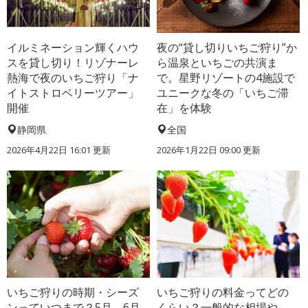
イルミネーション輝くハウ
夜の“貸し切りいちご狩り”か
スを貸し切り！リゾナーレ
ら温泉といちごの共演ま
熱海で夜のいちご狩り「ナ
で。星野リゾートの4施設で
イトストロベリーツアー」
ユニークな冬の「いちご滞
開催
在」を体験
静岡県
全国
2026年4月22日 16:01 更新
2026年1月22日 09:00 更新
いちご狩りの時期・シーズ
いちご狩りの料金ってどの
ンっていつまで？5月、6月
くらい？一般的な相場や、