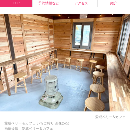
TOP
予約情報など
アクセス
紹介
愛成ベリー&カフェ
愛成ベリー＆カフェ いちご狩り 画像(5/5)
画像提供：愛成ベリー＆カフェ