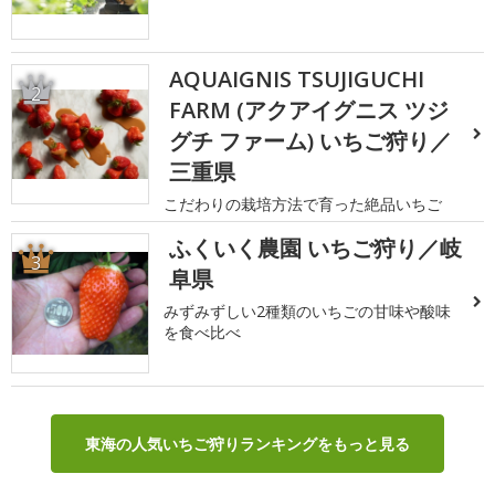
AQUAIGNIS TSUJIGUCHI
2
FARM (アクアイグニス ツジ
グチ ファーム) いちご狩り／
三重県
こだわりの栽培方法で育った絶品いちご
ふくいく農園 いちご狩り／岐
3
阜県
みずみずしい2種類のいちごの甘味や酸味
を食べ比べ
東海の人気いちご狩りランキングをもっと見る