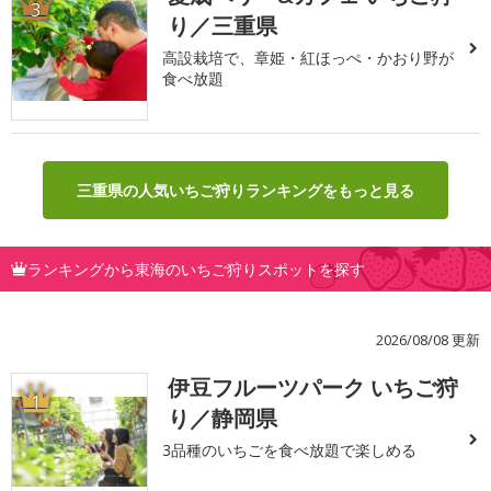
3
り／三重県
高設栽培で、章姫・紅ほっぺ・かおり野が
食べ放題
三重県の人気いちご狩りランキングをもっと見る
ランキングから東海のいちご狩りスポットを探す
2026/08/08 更新
伊豆フルーツパーク いちご狩
1
り／静岡県
3品種のいちごを食べ放題で楽しめる