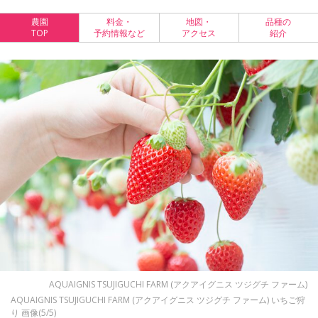
農園
料金・
地図・
品種の
TOP
予約情報など
アクセス
紹介
AQUAIGNIS TSUJIGUCHI FARM (アクアイグニス ツジグチ ファーム)
AQUAIGNIS TSUJIGUCHI FARM (アクアイグニス ツジグチ ファーム) いちご狩
り 画像(5/5)