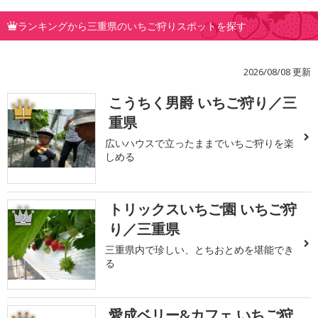
ランキングから三重県のいちご狩りスポットを探す
2026/08/08 更新
こうちく男爵 いちご狩り／三
1
重県
広いハウスで立ったままでいちご狩りを楽
しめる
トリックスいちご園 いちご狩
2
り／三重県
三重県内で珍しい、とちおとめを堪能でき
る
愛成ベリー&カフェ いちご狩