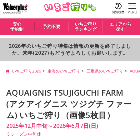
閲覧履歴
MENU
安心
いちご狩り
エリアから
予約不要
予約制
ランキング
探す
2026年のいちご狩り特集は情報の更新を終了しまし
た。来年(2027)もどうぞよろしくお願いします。
いちご狩り2026
東海のいちご狩り
三重県のいちご狩り
AQU
AQUAIGNIS TSUJIGUCHI FARM
(アクアイグニス ツジグチ ファー
ム) いちご狩り（画像5枚目）
2025年12月中旬～2026年6月7日(日)
※シーズン中無休