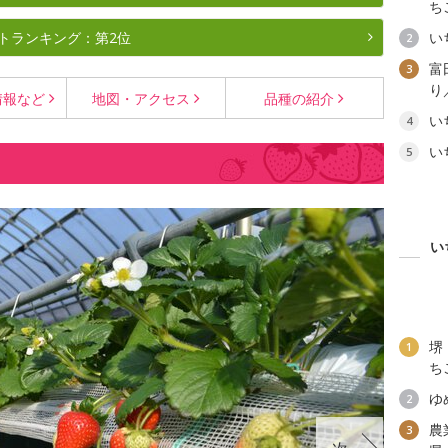
ち
トランキング：第2位
い
2
富
3
り
情報など
地図・
アクセス
品種の
紹介
い
4
い
5
い
堺
1
ち
ゆ
2
農
3