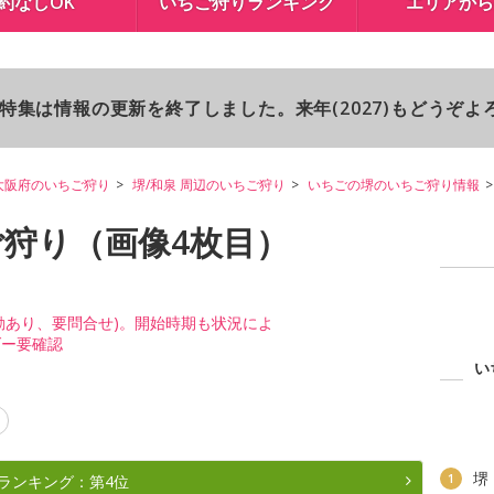
約なしOK
いちご狩りランキング
エリアから
り特集は情報の更新を終了しました。来年(2027)もどうぞ
大阪府のいちご狩り
堺/和泉 周辺のいちご狩り
いちごの堺のいちご狩り情報
ご狩り（画像4枚目）
動あり、要問合せ)。開始時期も状況によ
ダー要確認
い
堺
1
ランキング：第4位