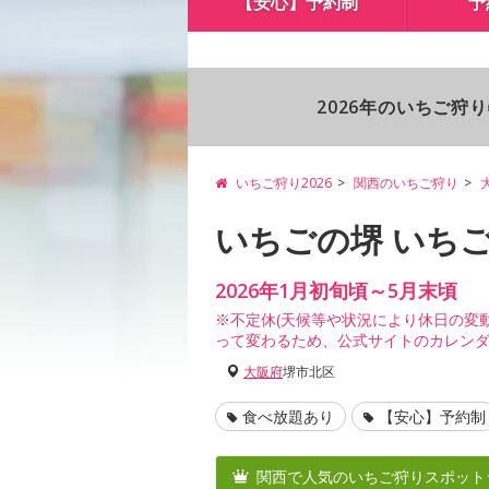
【安心】予約制
予
2026年のいちご狩
いちご狩り2026
関西のいちご狩り
いちごの堺 いち
2026年1月初旬頃～5月末頃
※不定休(天候等や状況により休日の変
って変わるため、公式サイトのカレン
大阪府
堺市北区
食べ放題あり
【安心】予約制
関西で人気のいちご狩りスポット