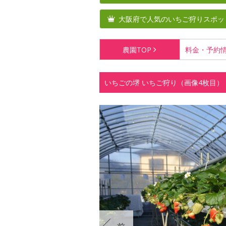
大阪府で人気のいちご狩りスポッ
農園
TOP
料金・
予約
いちごの堺 いちご狩り（画像4枚目）