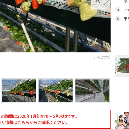
次
県
い
4
東
5
いちごの堺
の期間は2026年1月初旬頃～5月末頃です。
狩り情報はこちらからご確認ください。