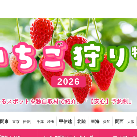
2026
しめるスポットを独自取材で紹介。「【安心】予約制」
関東
甲信越
北陸
東海
関西
東京
神奈川
千葉
埼玉
愛知
大阪