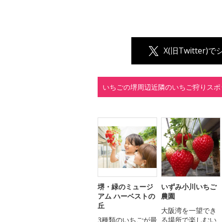
X(旧Twitter)
いちごの堺周辺近隣のいちご狩りスポ
堺・緑のミュージ
いずみ小川いちご
アム ハーベストの
農園
丘
大阪湾を一望でき
3種類のいちごが最
る場所で楽しむい