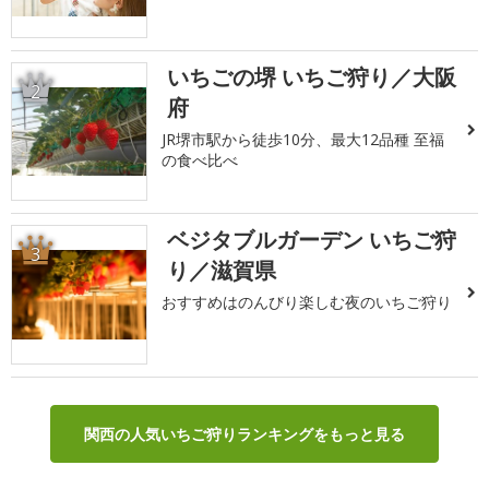
いちごの堺 いちご狩り／大阪
2
府
JR堺市駅から徒歩10分、最大12品種 至福
の食べ比べ
ベジタブルガーデン いちご狩
3
り／滋賀県
おすすめはのんびり楽しむ夜のいちご狩り
関西の人気いちご狩りランキングをもっと見る