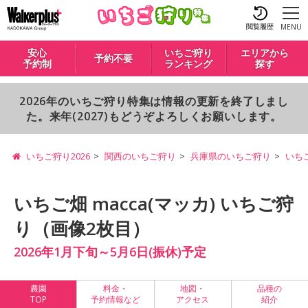
閲覧履歴
MENU
安心
いちご狩り
エリアから
予約不要
予約制
ランキング
探す
2026年のいちご狩り特集は情報の更新を終了しまし
た。来年(2027)もどうぞよろしくお願いします。
いちご狩り2026
関西のいちご狩り
兵庫県のいちご狩り
いちご
いちご畑 macca(マッカ) いちご狩
り（画像2枚目）
2026年1月下旬～5月6日(振休)予定
農園
料金・
地図・
品種の
TOP
予約情報など
アクセス
紹介