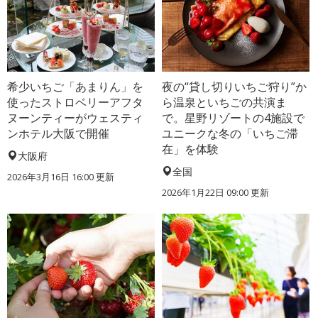
希少いちご「あまりん」を
夜の“貸し切りいちご狩り”か
使ったストロベリーアフタ
ら温泉といちごの共演ま
ヌーンティーがウェスティ
で。星野リゾートの4施設で
ンホテル大阪で開催
ユニークな冬の「いちご滞
在」を体験
大阪府
全国
2026年3月16日 16:00 更新
2026年1月22日 09:00 更新