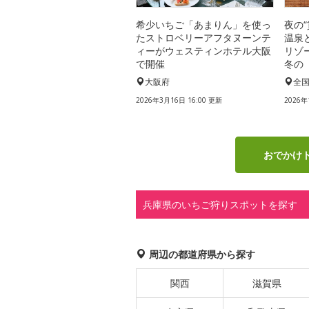
希少いちご「あまりん」を使っ
夜の
たストロベリーアフタヌーンテ
温泉
ィーがウェスティンホテル大阪
リゾ
で開催
冬の
大阪府
全
2026年3月16日 16:00 更新
2026年
おでかけ
兵庫県のいちご狩りスポットを探す
周辺の都道府県から探す
関西
滋賀県