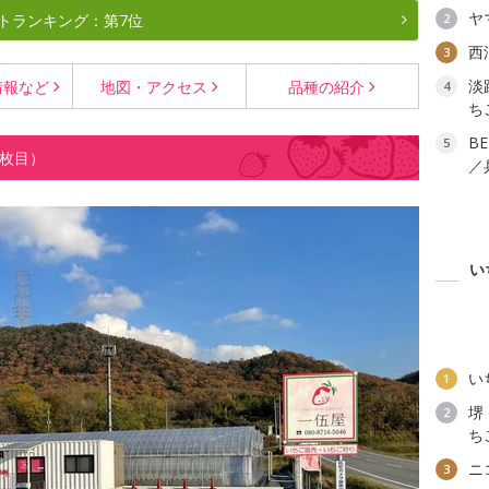
ヤ
トランキング：第7位
2
西
3
淡
情報など
地図・
アクセス
品種の
紹介
4
ち
B
5
4枚目）
／
い
い
1
堺
2
ち
ニ
3