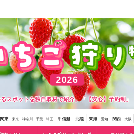
2026
しめるスポットを独自取材で紹介。「【安心】予約制」
関東
甲信越
北陸
東海
関西
東京
神奈川
千葉
埼玉
愛知
大阪