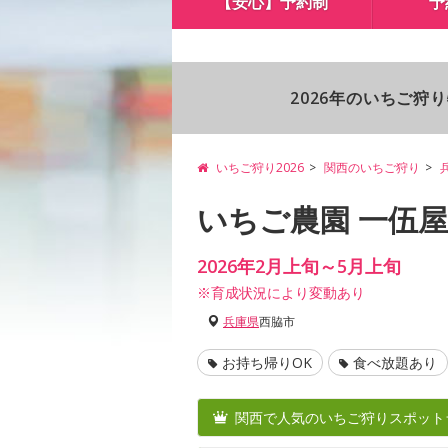
【安心】予約制
予
2026年のいちご狩
いちご狩り2026
関西のいちご狩り
いちご農園 一伍屋
2026年2月上旬～5月上旬
※育成状況により変動あり
兵庫県
西脇市
お持ち帰りOK
食べ放題あり
関西で人気のいちご狩りスポット