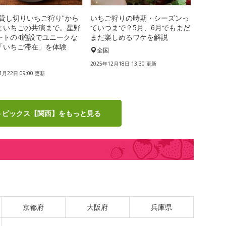
“貸し切りいちご狩り”から
いちご狩りの時期・シーズンっ
といちごの共演まで。星野
ていつまで？5月、6月でもまだ
ートの4施設でユニークな
まだ楽しめるワケを解説
「いちご滞在」を体験
全国
国
2025年12月18日 13:30 更新
1月22日 09:00 更新
トピックス【関西】をもっと見る
京都府
大阪府
兵庫県