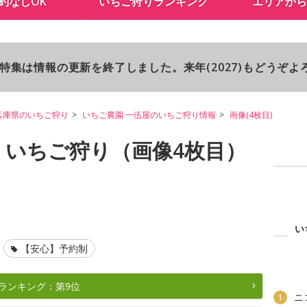
約なしOK
いちご狩りランキング
エリアから
り特集は情報の更新を終了しました。来年(2027)もどうぞ
兵庫県のいちご狩り
いちご農園 一伍屋のいちご狩り情報
画像(4枚目)
 いちご狩り（画像4枚目）
い
【安心】予約制
ランキング：第9位
ニ
1