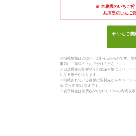
※ 本農園のいちご狩
兵庫県のいちご
いちご農
※掲載情報は2025年12月時点のものです
事前にご確認の上おでかけください。
※自然災害の影響やその他諸事情により、イ
になる場合があります。
※掲載されている画像は取材先から本ページ
載(二次使用)は禁止です。
※表示料金は消費税8％ないし10％の内税表示