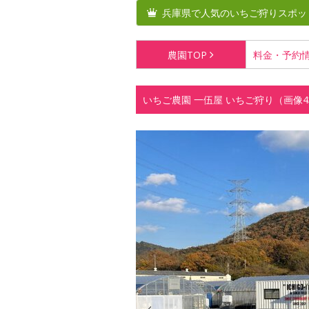
兵庫県で人気のいちご狩りスポッ
農園
TOP
料金・
予約
いちご農園 一伍屋 いちご狩り（画像