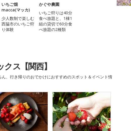
いちご畑
かぐや農園
macca(マッカ)
いちご狩りは40分
少人数制で楽しむ
食べ放題と、1棟1
西脇市のいちご狩
組の貸切で60分食
り体験
べ放題の2種類
ックス【関西】
ろん、行き帰りのおでかけにおすすめのスポット＆イベント情