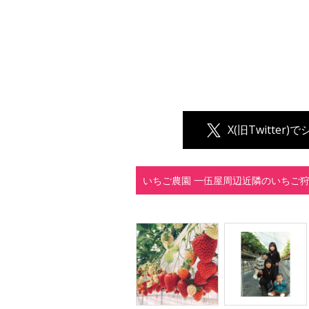
X(旧Twitter)
いちご農園 一伍屋周辺近隣のいちご