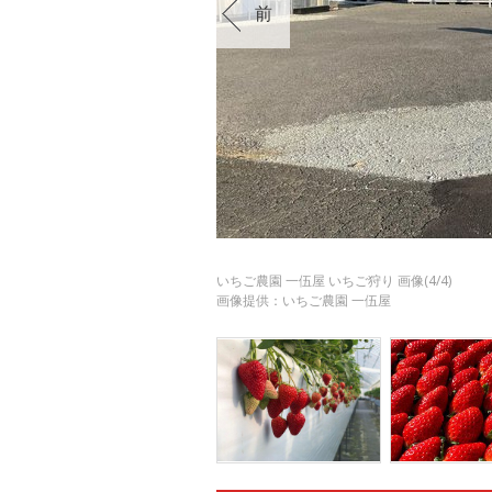
前
いちご農園 一伍屋 いちご狩り 画像(4/4)
画像提供：いちご農園 一伍屋