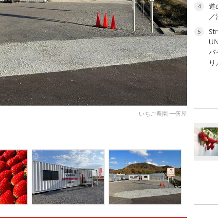
道
4
／
St
5
U
バ
り
いちご農園 一伍屋