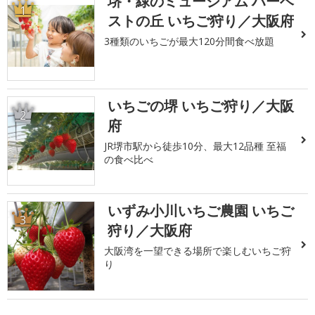
堺・緑のミュージアム ハーベ
1
ストの丘 いちご狩り／大阪府
3種類のいちごが最大120分間食べ放題
いちごの堺 いちご狩り／大阪
2
府
JR堺市駅から徒歩10分、最大12品種 至福
の食べ比べ
いずみ小川いちご農園 いちご
3
狩り／大阪府
大阪湾を一望できる場所で楽しむいちご狩
り