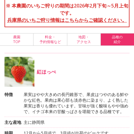
※ 本農園のいちご狩りの期間は2026年2月下旬～5月上旬
です。
兵庫県のいちご狩り情報はこちらからご確認ください。
農園
料金・
地図・
品種の
TOP
予約情報など
アクセス
紹介
紅ほっぺ
特徴
果実はやや大きめの長円錐形で、果皮はつやのある鮮や
かな紅色。果肉は果心部も淡赤色に染まり、よく熟した
果実は香りも優れています。甘味が強く酸味もやや強め
で、イチゴ本来の甘酸っぱさを堪能できる品種です。
主な産地
主に静岡県
時期
12月から5月頃で、3月頃が出荷のピークです