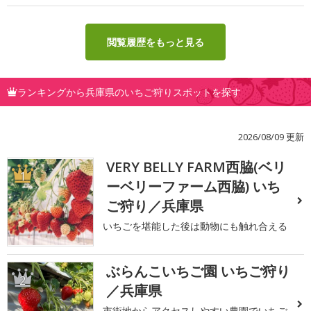
閲覧履歴をもっと見る
ランキングから兵庫県のいちご狩りスポットを探す
2026/08/09 更新
VERY BELLY FARM西脇(ベリ
1
ーベリーファーム西脇) いち
ご狩り／兵庫県
いちごを堪能した後は動物にも触れ合える
ぶらんこいちご園 いちご狩り
2
／兵庫県
市街地からアクセスしやすい農園でいちご