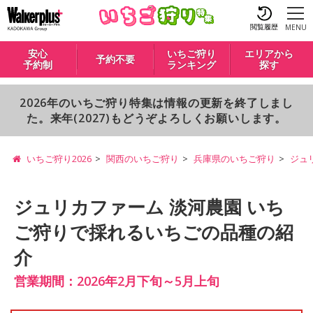
閲覧履歴
MENU
安心
いちご狩り
エリアから
予約不要
予約制
ランキング
探す
2026年のいちご狩り特集は情報の更新を終了しまし
た。来年(2027)もどうぞよろしくお願いします。
いちご狩り2026
関西のいちご狩り
兵庫県のいちご狩り
ジュ
ジュリカファーム 淡河農園 いち
ご狩りで採れるいちごの品種の紹
介
営業期間：2026年2月下旬～5月上旬