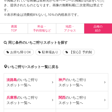
※掲載されている画像は取材先から本ページへの掲載の許諾をいただ
き、提供されたものとなります。画像の無断転載(二次使用)は禁止で
す。
※表示料金は消費税8％ないし10％の内税表示です。
農園
料金・
地図・
品種の
TOP
予約情報など
アクセス
紹介
同じ条件のいちご狩りスポットを探す
お持ち帰りOK
駐車場あり
【安心】予約制
いちご狩り>スポット一覧に戻る
淡路島
のいちご狩り
神戸
のいちご狩り
スポット一覧へ
スポット一覧へ
兵庫県
のいちご狩り
関西
のいちご狩り
スポット一覧へ
スポット一覧へ