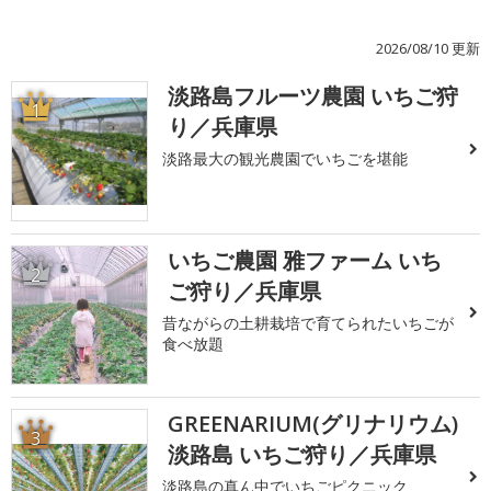
2026/08/10 更新
淡路島フルーツ農園 いちご狩
1
り／兵庫県
淡路最大の観光農園でいちごを堪能
いちご農園 雅ファーム いち
2
ご狩り／兵庫県
昔ながらの土耕栽培で育てられたいちごが
食べ放題
GREENARIUM(グリナリウム)
3
淡路島 いちご狩り／兵庫県
淡路島の真ん中でいちごピクニック