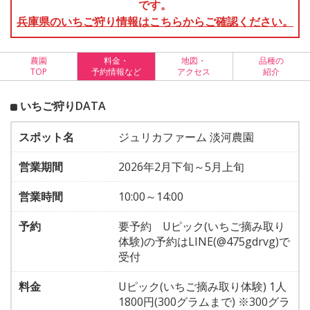
です。
兵庫県のいちご狩り情報はこちらからご確認ください。
農園
料金・
地図・
品種の
TOP
予約情報など
アクセス
紹介
いちご狩りDATA
スポット名
ジュリカファーム 淡河農園
営業期間
2026年2月下旬～5月上旬
営業時間
10:00～14:00
予約
要予約 Uピック(いちご摘み取り
体験)の予約はLINE(@475gdrvg)で
受付
料金
Uピック(いちご摘み取り体験) 1人
1800円(300グラムまで) ※300グラ