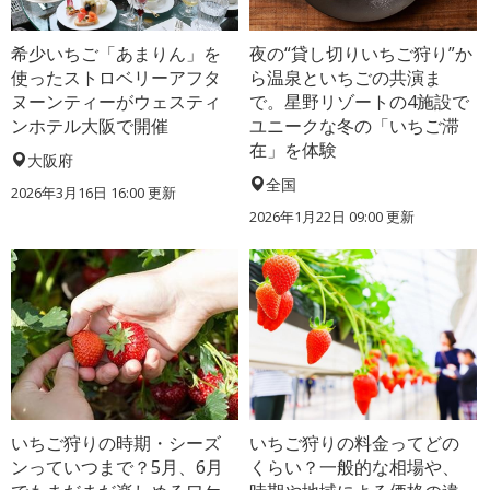
希少いちご「あまりん」を
夜の“貸し切りいちご狩り”か
使ったストロベリーアフタ
ら温泉といちごの共演ま
ヌーンティーがウェスティ
で。星野リゾートの4施設で
ンホテル大阪で開催
ユニークな冬の「いちご滞
在」を体験
大阪府
全国
2026年3月16日 16:00 更新
2026年1月22日 09:00 更新
いちご狩りの時期・シーズ
いちご狩りの料金ってどの
ンっていつまで？5月、6月
くらい？一般的な相場や、