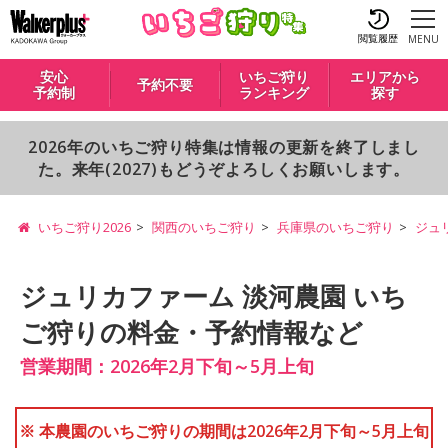
閲覧履歴
MENU
安心
いちご狩り
エリアから
予約不要
予約制
ランキング
探す
2026年のいちご狩り特集は情報の更新を終了しまし
た。来年(2027)もどうぞよろしくお願いします。
いちご狩り2026
関西のいちご狩り
兵庫県のいちご狩り
ジュ
ジュリカファーム 淡河農園 いち
ご狩りの料金・予約情報など
営業期間：2026年2月下旬～5月上旬
※ 本農園のいちご狩りの期間は2026年2月下旬～5月上旬