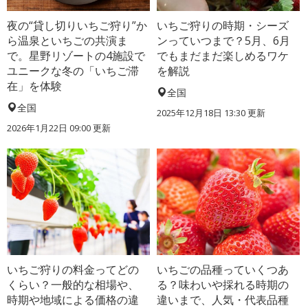
夜の“貸し切りいちご狩り”か
いちご狩りの時期・シーズ
ら温泉といちごの共演ま
ンっていつまで？5月、6月
で。星野リゾートの4施設で
でもまだまだ楽しめるワケ
ユニークな冬の「いちご滞
を解説
在」を体験
全国
全国
2025年12月18日 13:30 更新
2026年1月22日 09:00 更新
いちご狩りの料金ってどの
いちごの品種っていくつあ
くらい？一般的な相場や、
る？味わいや採れる時期の
時期や地域による価格の違
違いまで、人気・代表品種