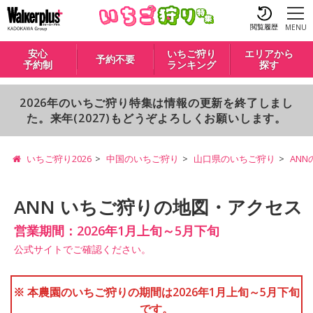
閲覧履歴
MENU
安心
いちご狩り
エリアから
予約不要
予約制
ランキング
探す
2026年のいちご狩り特集は情報の更新を終了しまし
た。来年(2027)もどうぞよろしくお願いします。
いちご狩り2026
中国のいちご狩り
山口県のいちご狩り
AN
ANN いちご狩りの地図・アクセス
営業期間：2026年1月上旬～5月下旬
公式サイトでご確認ください。
※ 本農園のいちご狩りの期間は2026年1月上旬～5月下旬
です。