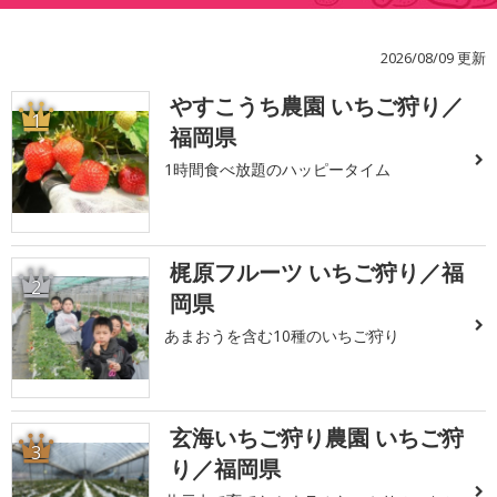
2026/08/09 更新
やすこうち農園 いちご狩り／
1
福岡県
1時間食べ放題のハッピータイム
梶原フルーツ いちご狩り／福
2
岡県
あまおうを含む10種のいちご狩り
玄海いちご狩り農園 いちご狩
3
り／福岡県