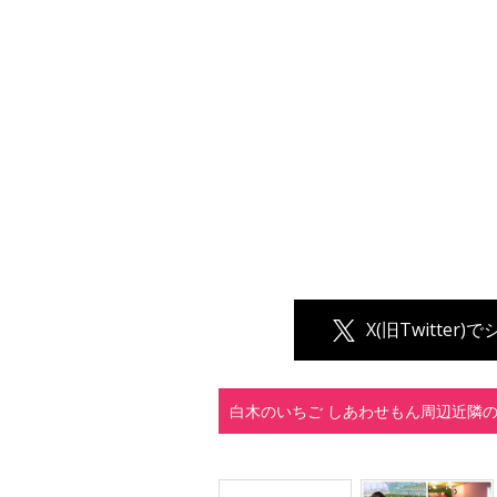
X(旧Twitter)
白木のいちご しあわせもん周辺近隣