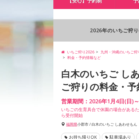
【安心】予約制
予
2026年のいちご狩
いちご狩り2026
九州・沖縄のいちご狩
料金・予約情報など
白木のいちご し
ご狩りの料金・予
営業期間：2026年1月4日(日)
いちごの生育具合で休園の場合があるた
ら受付開始
福岡県
小郡市 / 白木のいちご しあわせもん
お持ち帰りOK
駐車場あり