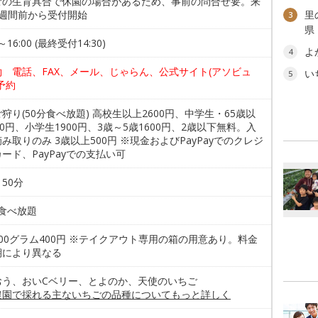
ごの生育具合で休園の場合があるため、事前の問合せ要。来
2週間前から受付開始
里
3
県
0～16:00 (最終受付14:30)
よ
4
約 電話、FAX、メール、じゃらん、公式サイト(アソビュ
い
5
予約
狩り(50分食べ放題) 高校生以上2600円、中学生・65歳以
00円、小学生1900円、3歳～5歳1600円、2歳以下無料。入
み取りのみ 3歳以上500円 ※現金およびPayPayでのクレジ
ード、PayPayでの支払い可
50分
/食べ放題
00グラム400円 ※テイクアウト専用の箱の用意あり。料金
期により異なる
おう、おいCベリー、とよのか、天使のいちご
農園で採れる主ないちごの品種についてもっと詳しく