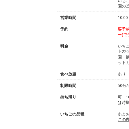
いち
園の
営業時間
10:0
予約
要予
ー)で
料金
いちご
上22
園・摘
ットカ
食べ放題
あり 
制限時間
50分
持ち帰り
可 1
は時
いちごの品種
あま
この