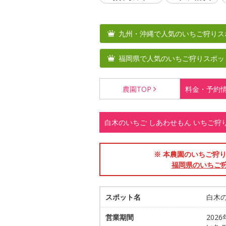
九州・沖縄で人気のいちご狩りス
福岡県で人気のいちご狩りスポッ
農園
TOP
料金・
予約
白木のいちご しあわせもん いちご
※ 本農園のいちご狩り
福岡県のいちご
スポット名
白木
営業期間
202