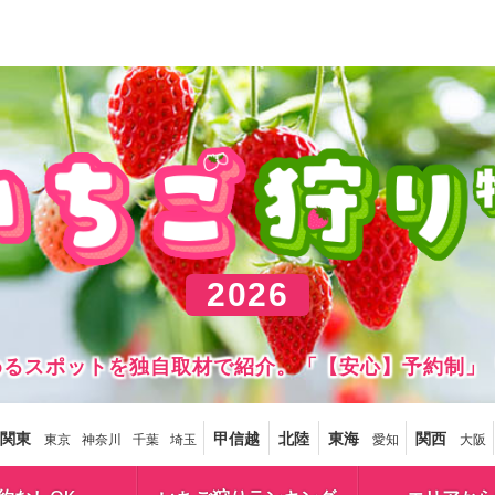
2026
しめるスポットを独自取材で紹介。「【安心】予約制」
関東
甲信越
北陸
東海
関西
東京
神奈川
千葉
埼玉
愛知
大阪