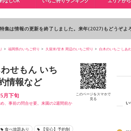
約なしOK
いちご狩りランキング
エリアから
り特集は情報の更新を終了しました。来年(2027)もどうぞ
り
福岡県のいちご狩り
久留米/甘木 周辺のいちご狩り
白木のいちご しあ
あわせもん いち
約情報など
このページをスマホで
～5月下旬
見る
い
め、事前の問合せ要。来園の2週間前か
食べ放題あり
【安心】予約制