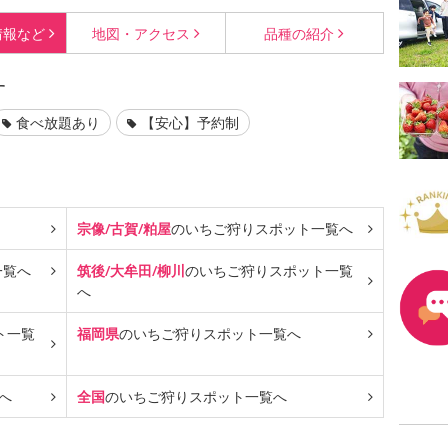
情報など
地図・
アクセス
品種の
紹介
す
食べ放題あり
【安心】予約制
宗像/古賀/粕屋
のいちご狩り
スポット一覧へ
一覧へ
筑後/大牟田/柳川
のいちご狩り
スポット一覧
へ
ト一覧
福岡県
のいちご狩り
スポット一覧へ
へ
全国
のいちご狩り
スポット一覧へ