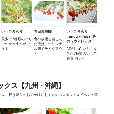
いちごきらり
右田果樹園
いちごきらり
minou village (み
最多で7種類のいち
食べ放題を楽しん
のうヴィレッジ)
ごの食べ比べがで
だ後は、オリジナ
きる
ル箱でテイクアウ
2種類の白いちごを
ト
含む7種類のいちご
を食べ比べ
ックス【九州・沖縄】
ろん、行き帰りのおでかけにおすすめのスポット＆イベント情