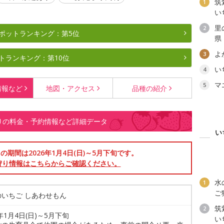
筑
1
い
里
2
ポットランキング：第5位
県
よ
3
トランキング：第10位
い
4
マ
5
情報など
地図・
アクセス
品種の
紹介
狩りの料金・予約情報など詳細データ
い
の期間は2026年1月4日(日)～5月下旬です。
狩り情報はこちらからご確認ください。
水
1
ご
のいちご しあわせもん
筑
2
6年1月4日(日)～5月下旬
い