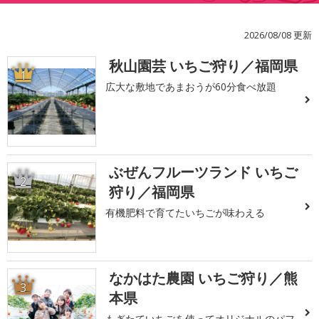
2026/08/08 更新
秋山園芸 いちご狩り／福岡県
1
広大な敷地であまおうが60分食べ放題
ぶぜんフルーツランド いちご
2
狩り／福岡県
有機肥料で育てたいちごが味わえる
なかはた農園 いちご狩り／熊
3
本県
もぎたていちごを使ってオリジナルのパフ