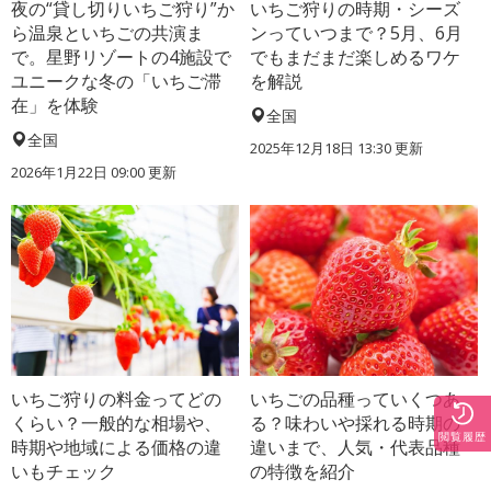
夜の“貸し切りいちご狩り”か
いちご狩りの時期・シーズ
ら温泉といちごの共演ま
ンっていつまで？5月、6月
で。星野リゾートの4施設で
でもまだまだ楽しめるワケ
ユニークな冬の「いちご滞
を解説
在」を体験
全国
全国
2025年12月18日 13:30 更新
2026年1月22日 09:00 更新
いちご狩りの料金ってどの
いちごの品種っていくつあ
くらい？一般的な相場や、
る？味わいや採れる時期の
閲覧履歴
時期や地域による価格の違
違いまで、人気・代表品種
いもチェック
の特徴を紹介