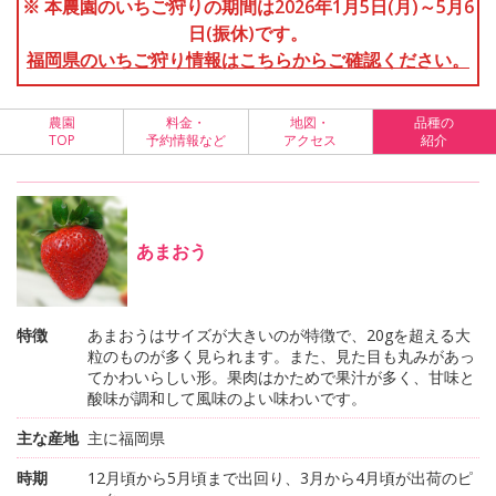
※ 本農園のいちご狩りの期間は2026年1月5日(月)～5月6
日(振休)です。
福岡県のいちご狩り情報はこちらからご確認ください。
農園
料金・
地図・
品種の
TOP
予約情報など
アクセス
紹介
あまおう
特徴
あまおうはサイズが大きいのが特徴で、20gを超える大
粒のものが多く見られます。また、見た目も丸みがあっ
てかわいらしい形。果肉はかためで果汁が多く、甘味と
酸味が調和して風味のよい味わいです。
主な産地
主に福岡県
時期
12月頃から5月頃まで出回り、3月から4月頃が出荷のピ