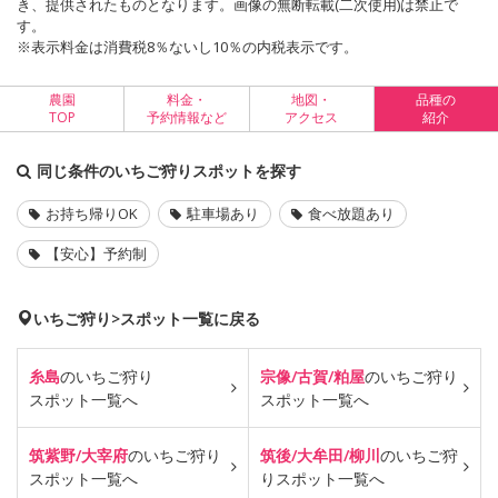
き、提供されたものとなります。画像の無断転載(二次使用)は禁止で
す。
※表示料金は消費税8％ないし10％の内税表示です。
農園
料金・
地図・
品種の
TOP
予約情報など
アクセス
紹介
同じ条件のいちご狩りスポットを探す
お持ち帰りOK
駐車場あり
食べ放題あり
【安心】予約制
いちご狩り>スポット一覧に戻る
糸島
のいちご狩り
宗像/古賀/粕屋
のいちご狩り
スポット一覧へ
スポット一覧へ
筑紫野/大宰府
のいちご狩り
筑後/大牟田/柳川
のいちご狩
スポット一覧へ
り
スポット一覧へ