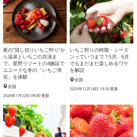
夜の“貸し切りいちご狩り”か
いちご狩りの時期・シーズ
ら温泉といちごの共演ま
ンっていつまで？5月、6月
で。星野リゾートの4施設で
でもまだまだ楽しめるワケ
ユニークな冬の「いちご滞
を解説
在」を体験
全国
全国
2025年12月18日 13:30 更新
2026年1月22日 09:00 更新