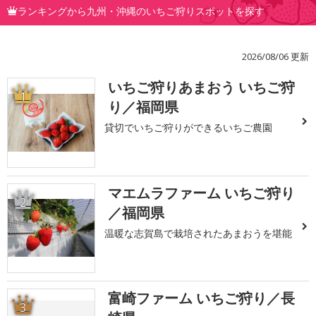
ランキングから九州・沖縄のいちご狩りスポットを探す
2026/08/06 更新
いちご狩りあまおう いちご狩
1
り／福岡県
貸切でいちご狩りができるいちご農園
マエムラファーム いちご狩り
2
／福岡県
温暖な志賀島で栽培されたあまおうを堪能
富崎ファーム いちご狩り／長
3