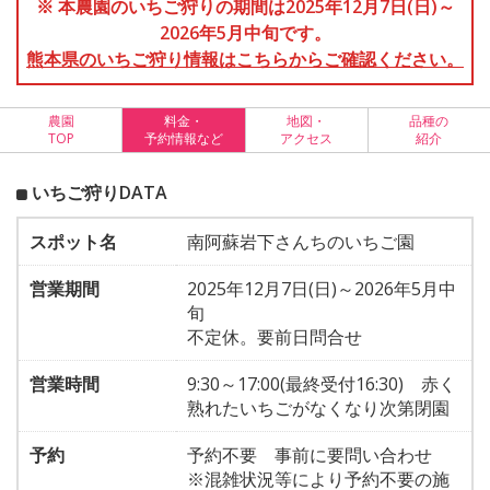
※ 本農園のいちご狩りの期間は2025年12月7日(日)～
2026年5月中旬です。
熊本県のいちご狩り情報はこちらからご確認ください。
農園
料金・
地図・
品種の
TOP
予約情報など
アクセス
紹介
いちご狩りDATA
スポット名
南阿蘇岩下さんちのいちご園
営業期間
2025年12月7日(日)～2026年5月中
旬
不定休。要前日問合せ
営業時間
9:30～17:00(最終受付16:30) 赤く
熟れたいちごがなくなり次第閉園
予約
予約不要 事前に要問い合わせ
※混雑状況等により予約不要の施