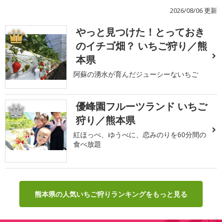
2026/08/06 更新
やっと見つけた！とっておき
1
のイチゴ畑？ いちご狩り／熊
本県
阿蘇の湧水が育んだジューシーないちご
優峰園フルーツランド いちご
2
狩り／熊本県
紅ほっぺ、ゆうべに、恋みのりを60分間の
食べ放題
熊本県の人気いちご狩りランキングをもっと見る