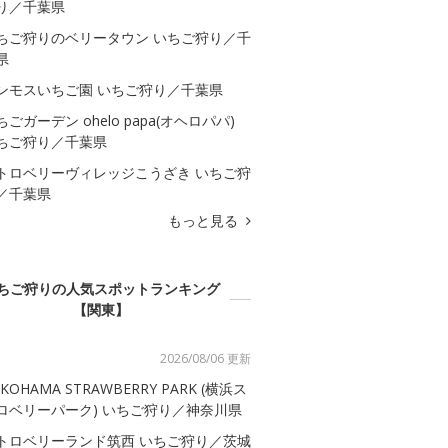
り／千葉県
ちご狩りのベリータウン いちご狩り／千
県
ンモスいちご園 いちご狩り／千葉県
ちごガーデン ohelo papa(オヘロパパ)
ちご狩り／千葉県
トロベリーヴィレッジこうざき いちご狩
／千葉県
もっと見る
ちご狩りの人気スポットランキング
【関東】
2026/08/06 更新
KOHAMA STRAWBERRY PARK (横浜ス
ロベリーパーク) いちご狩り／神奈川県
トロベリーランド筑西 いちご狩り／茨城