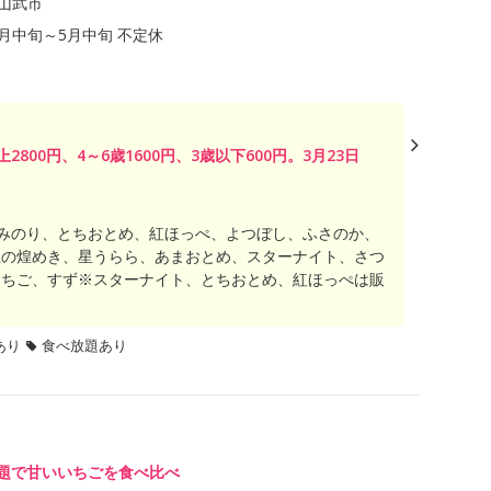
山武市
年1月中旬～5月中旬 不定休
上2800円、4～6歳1600円、3歳以下600円。3月23日
みのり、とちおとめ、紅ほっぺ、よつぼし、ふさのか、
星の煌めき、星うらら、あまおとめ、スターナイト、さつ
っちご、すず※スターナイト、とちおとめ、紅ほっぺは販
あり
食べ放題あり
放題で甘いいちごを食べ比べ