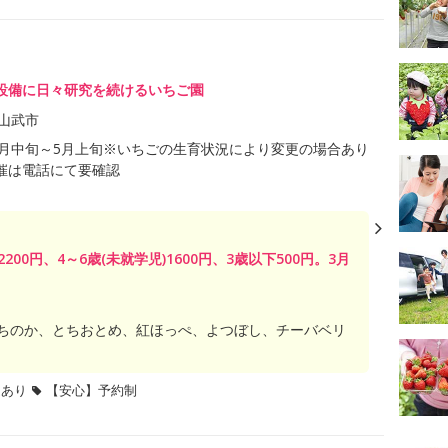
設備に日々研究を続けるいちご園
山武市
年1月中旬～5月上旬※いちごの生育状況により変更の場合あり
催は電話にて要確認
2200円、4～6歳(未就学児)1600円、3歳以下500円。3月
ちのか、とちおとめ、紅ほっぺ、よつぼし、チーバベリ
題あり
【安心】予約制