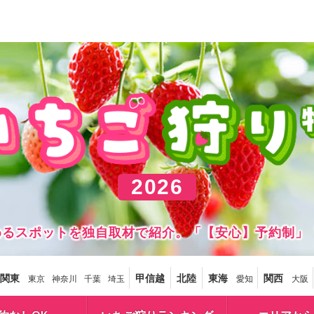
2026
しめるスポットを独自取材で紹介。「【安心】予約制」
関東
甲信越
北陸
東海
関西
東京
神奈川
千葉
埼玉
愛知
大阪