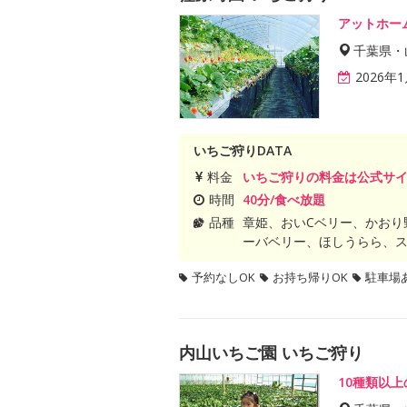
アットホー
千葉県・
2026年
いちご狩りDATA
料金
いちご狩りの料金は公式サ
時間
40分/食べ放題
品種
章姫、おいCベリー、かおり
ーバベリー、ほしうらら、
予約なしOK
お持ち帰りOK
駐車場
内山いちご園 いちご狩り
10種類以