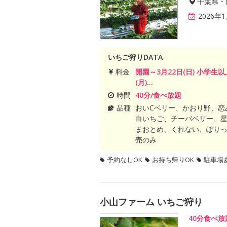
千葉県・
2026
いちご狩りDATA
料金
開園～3月22日(日) 小学生以
(月)...
時間
40分/食べ放題
品種
おいCベリー、かおり野、恋
白いちご、チーバベリー、
まおとめ、くれない、ぽり
売のみ
予約なしOK
お持ち帰りOK
駐車場
小山ファーム いちご狩り
40分食べ