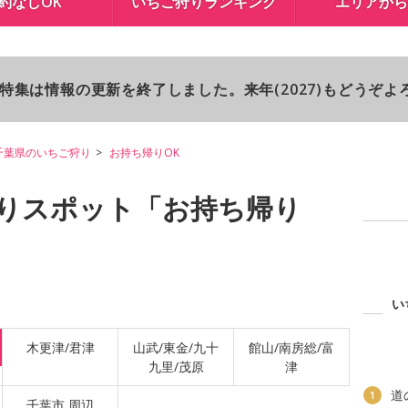
約なしOK
いちご狩りランキング
エリアから
り特集は情報の更新を終了しました。来年(2027)もどうぞ
千葉県のいちご狩り
お持ち帰りOK
りスポット「お持ち帰り
い
木更津/君津
山武/東金/九十
館山/南房総/富
九里/茂原
津
道
1
千葉市 周辺