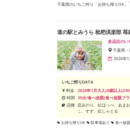
千葉県のいちご狩り「お持ち帰りOK」
道の駅とみうら 枇杷倶楽部 苺
多品目のい
千葉県・
2026年
いちご狩りDATA
料金
2026年1月大人(6歳以上)240
時間
30分/食べ放題(食べ放題プラ
品種
恋みのり、紅ほっぺ、あま
こ、すず、紅しゃとる
お持ち帰りOK
駐車場あり
食べ放