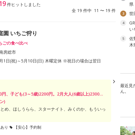
19
県
件ヒットしました
全 19 件中 11 〜 19 件
世
3
G
4
い
庭園 いちご狩り
佐
5
ちごの食べ比べ
木
南房総市
1月1日(祝)～5月10日(日) 木曜定休 ※祝日の場合は翌日
最近見
ん。
0円、子ども(3～5歳)2200円。2月大人(6歳以上)2300...
ン)
おとめ、ほしうらら、スターナイト、みくのか、もういっ
題あり
【安心】予約制