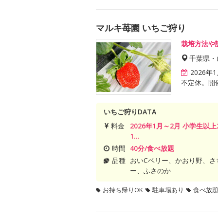
マルキ苺園 いちご狩り
栽培方法や
千葉県・
2026
不定休。開
いちご狩りDATA
料金
2026年1月～2月 小学生以上
1...
時間
40分/食べ放題
品種
おいCベリー、かおり野、さ
ー、ふさのか
お持ち帰りOK
駐車場あり
食べ放