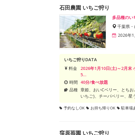
石田農園 いちご狩り
多品種のい
千葉県・
2026年
いちご狩りDATA
料金
2026年1月10日(土)～2月
5...
時間
40分/食べ放題
品種
章姫、おいCベリー、とちお
いちご)、チーバベリー、星
予約なしOK
お持ち帰りOK
駐車場
窪原苺園 いちご狩り