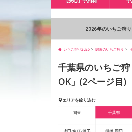
【安心】予約制
予
2026年のいちご狩
いちご狩り2026
関東のいちご狩り
千葉県のいちご狩
OK」(2ページ目)
エリアを絞り込む
関東
千葉県
成田/東庄/銚子
船橋 周辺