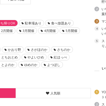
狩
い
2
葉
マ
3
ち帰りOK
駐車場あり
食べ放題あり
い
4
2月開催
3月開催
4月開催
5月開催
い
ス
5
り
かおり野
さがほのか
さちのか
とちおとめ
やよいひめ
紅ほっぺ
とよのか
ゆめのか
よつぼし
い
YO
1
人気順
ト
ス
2