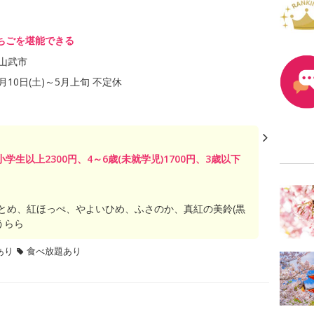
ちごを堪能できる
山武市
1月10日(土)～5月上旬 不定休
末 小学生以上2300円、4～6歳(未就学児)1700円、3歳以下
とめ、紅ほっぺ、やよいひめ、ふさのか、真紅の美鈴(黒
うらら
あり
食べ放題あり