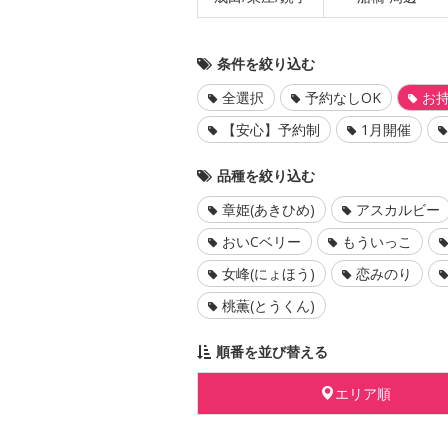
条件を絞り込む
全選択
予約なしOK
お持
【安心】予約制
1月開催
品種を絞り込む
章姫(あきひめ)
アスカルビー
おいCベリー
もういっこ
女峰(にょほう)
恋みのり
桃薫(とうくん)
順番を並び替える
エリア順