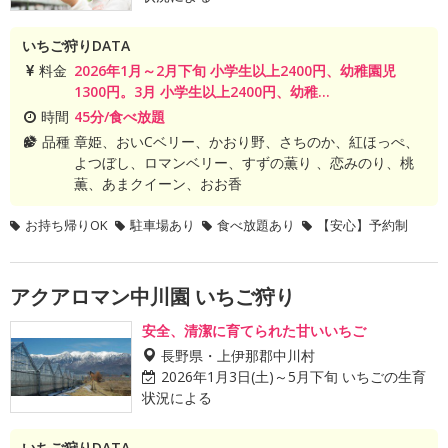
いちご狩りDATA
料金
2026年1月～2月下旬 小学生以上2400円、幼稚園児
1300円。3月 小学生以上2400円、幼稚...
時間
45分/食べ放題
品種
章姫、おいCベリー、かおり野、さちのか、紅ほっぺ、
よつぼし、ロマンベリー、すずの薫り 、恋みのり、桃
薫、あまクイーン、おお香
お持ち帰りOK
駐車場あり
食べ放題あり
【安心】予約制
アクアロマン中川園 いちご狩り
安全、清潔に育てられた甘いいちご
長野県・上伊那郡中川村
2026年1月3日(土)～5月下旬 いちごの生育
状況による
いちご狩りDATA