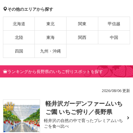
その他のエリアから探す
北海道
東北
関東
甲信越
北陸
東海
関西
中国
四国
九州・沖縄
ランキングから長野県のいちご狩りスポットを探す
2026/08/06 更新
軽井沢ガーデンファームいち
1
ご園 いちご狩り／長野県
軽井沢の自然の中で育ったプレミアムいち
ごを食べ比べ