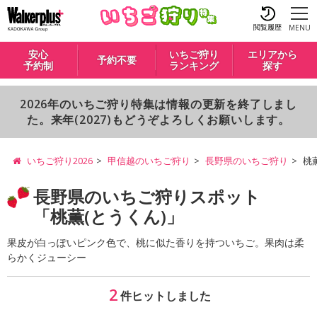
閲覧履歴
MENU
安心
いちご狩り
エリアから
予約不要
予約制
ランキング
探す
2026年のいちご狩り特集は情報の更新を終了しまし
た。来年(2027)もどうぞよろしくお願いします。
いちご狩り2026
甲信越のいちご狩り
長野県のいちご狩り
桃
長野県のいちご狩りスポット
「桃薫(とうくん)」
果皮が白っぽいピンク色で、桃に似た香りを持ついちご。果肉は柔
らかくジューシー
2
件ヒットしました