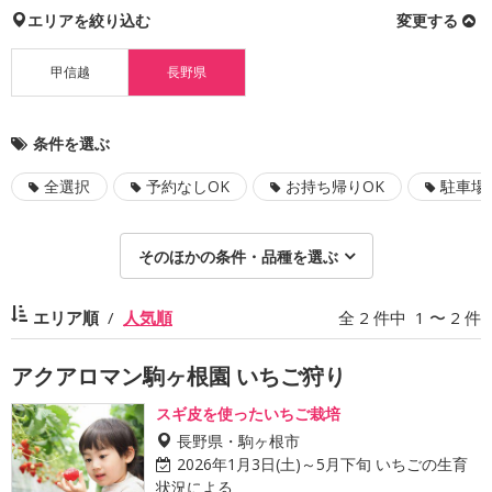
エリアを絞り込む
変更する
甲信越
長野県
条件を選ぶ
全選択
予約なしOK
お持ち帰りOK
駐車場
そのほかの条件・品種を選ぶ
エリア順
人気順
全 2 件中 1 〜 2 件
アクアロマン駒ヶ根園 いちご狩り
スギ皮を使ったいちご栽培
長野県・駒ヶ根市
2026年1月3日(土)～5月下旬 いちごの生育
状況による