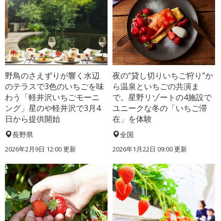
野鳥のさえずりが響く水辺
夜の“貸し切りいちご狩り”か
のテラスで3色のいちごを味
ら温泉といちごの共演ま
わう「軽井沢いちごモーニ
で。星野リゾートの4施設で
ング」星のや軽井沢で3月4
ユニークな冬の「いちご滞
日から提供開始
在」を体験
長野県
全国
2026年2月9日 12:00 更新
2026年1月22日 09:00 更新