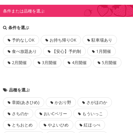
条件または品種を選ぶ
条件を選ぶ
予約なしOK
お持ち帰りOK
駐車場あり
食べ放題あり
【安心】予約制
1月開催
2月開催
3月開催
4月開催
5月開催
品種を選ぶ
章姫(あきひめ)
かおり野
さがほのか
さちのか
おいCベリー
もういっこ
とちおとめ
やよいひめ
紅ほっぺ