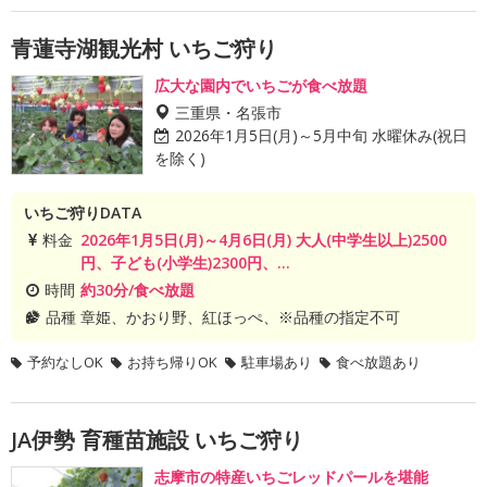
青蓮寺湖観光村 いちご狩り
広大な園内でいちごが食べ放題
三重県・名張市
2026年1月5日(月)～5月中旬 水曜休み(祝日
を除く)
いちご狩りDATA
料金
2026年1月5日(月)～4月6日(月) 大人(中学生以上)2500
円、子ども(小学生)2300円、...
時間
約30分/食べ放題
品種
章姫、かおり野、紅ほっぺ、※品種の指定不可
予約なしOK
お持ち帰りOK
駐車場あり
食べ放題あり
JA伊勢 育種苗施設 いちご狩り
志摩市の特産いちごレッドパールを堪能