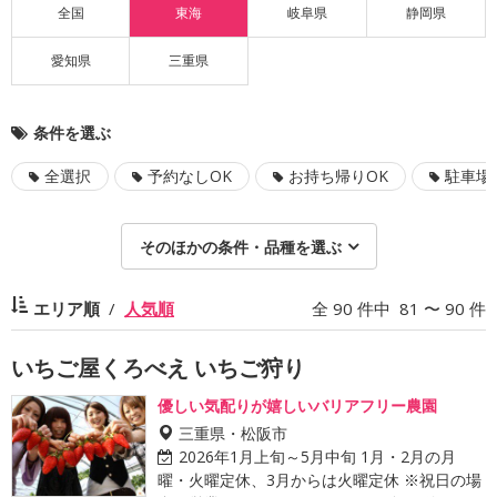
全国
東海
岐阜県
静岡県
愛知県
三重県
条件を選ぶ
全選択
予約なしOK
お持ち帰りOK
駐車場
そのほかの条件・品種を選ぶ
エリア順
人気順
全 90 件中 81 〜 90 件
いちご屋くろべえ いちご狩り
優しい気配りが嬉しいバリアフリー農園
三重県・松阪市
2026年1月上旬～5月中旬 1月・2月の月
曜・火曜定休、3月からは火曜定休 ※祝日の場