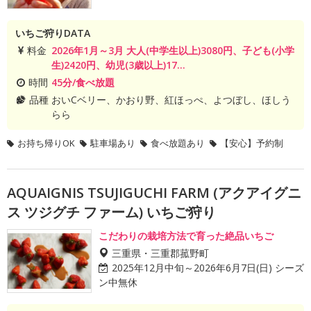
いちご狩りDATA
料金
2026年1月～3月 大人(中学生以上)3080円、子ども(小学
生)2420円、幼児(3歳以上)17...
時間
45分/食べ放題
品種
おいCベリー、かおり野、紅ほっぺ、よつぼし、ほしう
らら
お持ち帰りOK
駐車場あり
食べ放題あり
【安心】予約制
AQUAIGNIS TSUJIGUCHI FARM (アクアイグニ
ス ツジグチ ファーム) いちご狩り
こだわりの栽培方法で育った絶品いちご
三重県・三重郡菰野町
2025年12月中旬～2026年6月7日(日) シーズ
ン中無休