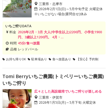
三重県・志摩市
2026年2月1日(日)～5月中旬予定 火曜定休
※いちごがない場合(要問合せ)休み
いちご狩りDATA
料金
2026年2月・3月 大人(中学生以上)2200円、小学生1900
円、3歳以上1200円。 4月・...
時間
45分/食べ放題
品種
レッドパール
お持ち帰りOK
駐車場あり
食べ放題あり
【安心】予約制
Tomi Berryいちご農園(トミベリーいちご農園)
いちご狩り
広々とした高設栽培でいちご狩りが楽しめる
三重県・伊賀市
2026年1月5日(月)～5月下旬 火曜定休