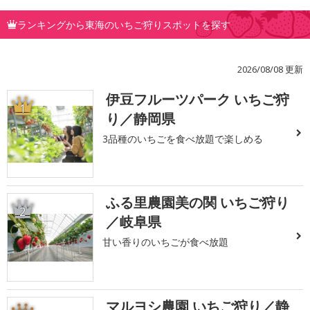
ランキングから東海のいちご狩りスポットを探す
2026/08/08 更新
伊豆フルーツパーク いちご狩
1
り／静岡県
3品種のいちごを食べ放題で楽しめる
ふる里農園美の関 いちご狩り
2
／岐阜県
甘い香りのいちごが食べ放題
マルヨシ農園 いちご狩り／静