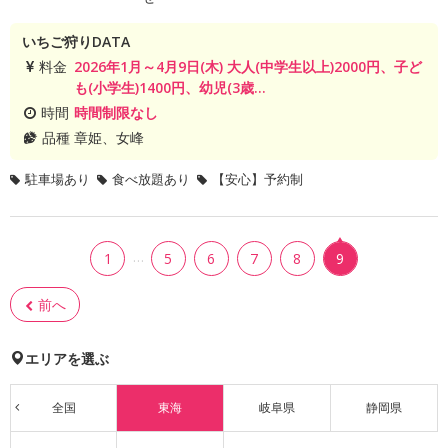
いちご狩りDATA
料金
2026年1月～4月9日(木) 大人(中学生以上)2000円、子ど
も(小学生)1400円、幼児(3歳...
時間
時間制限なし
品種
章姫、女峰
駐車場あり
食べ放題あり
【安心】予約制
…
1
5
6
7
8
9
前へ
エリアを選ぶ
全国
東海
岐阜県
静岡県