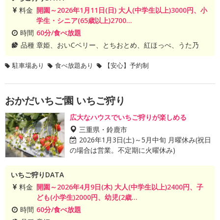
料金
開園～2026年1月11日(日) 大人(中学生以上)3000円、小
学生・シニア(65歳以上)2700...
時間
60分/食べ放題
品種
章姫、おいCベリー、とちおとめ、紅ほっぺ、うた乃
駐車場あり
食べ放題あり
【安心】予約制
おかだいちご園 いちご狩り
広大なハウスでいちご狩りが楽しめる
三重県・鈴鹿市
2026年1月3日(土)～5月中旬 月曜休み(祝日
の場合は営業。不定期に火曜休み)
いちご狩りDATA
料金
開園～2026年4月9日(木) 大人(中学生以上)2400円、子
ども(小学生)2000円、幼児(2歳...
時間
60分/食べ放題