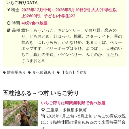
いちご狩りDATA
料金
2025年12月中旬～2026年5月10日(日) 大人(中学生以
上)2600円、子ども(小学生)22...
時間
40分/食べ放題
品種
章姫、もういっこ、おいCベリー、かおり野、恋みの
り、とちおとめ、紅ほっぺ、桃薫、スターナイト、星の
煌めき、ほしうらら、かんなひめ、あまえくぼ、ベリー
ポップすず、ベリーポップはるひ、よつぼし、天使のい
ちご、真紅の美鈴、パインベリー、みくのか、うた乃、
さつまおとめ
駐車場あり
食べ放題あり
【安心】予約制
五桂池ふる～つ村 いちご狩り
いちご狩りは時間無制限で食べ放題
三重県・多気郡多気町
2026年1月上旬～5月上旬 いちごの育成状況
により臨時休園の場合もあるので来園時要問合
せ