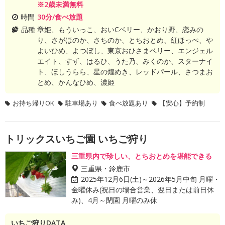
※2歳未満無料
時間
30分/食べ放題
品種
章姫、もういっこ、おいCベリー、かおり野、恋みの
り、さがほのか、さちのか、とちおとめ、紅ほっぺ、や
よいひめ、よつぼし、東京おひさまベリー、エンジェル
エイト、すず、はるひ、うた乃、みくのか、スターナイ
ト、ほしうらら、星の煌めき、レッドパール、さつまお
とめ、かんなひめ、濃姫
お持ち帰りOK
駐車場あり
食べ放題あり
【安心】予約制
トリックスいちご園 いちご狩り
三重県内で珍しい、とちおとめを堪能できる
三重県・鈴鹿市
2025年12月6日(土)～2026年5月中旬 月曜・
金曜休み(祝日の場合営業、翌日または前日休
み)、4月～閉園 月曜のみ休
いちご狩りDATA