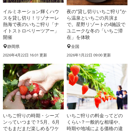
イルミネーション輝くハウ
夜の“貸し切りいちご狩り”か
スを貸し切り！リゾナーレ
ら温泉といちごの共演ま
熱海で夜のいちご狩り「ナ
で。星野リゾートの4施設で
イトストロベリーツアー」
ユニークな冬の「いちご滞
開催
在」を体験
静岡県
全国
2026年4月22日 16:01 更新
2026年1月22日 09:00 更新
いちご狩りの時期・シーズ
いちご狩りの料金ってどの
ンっていつまで？5月、6月
くらい？一般的な相場や、
でもまだまだ楽しめるワケ
時期や地域による価格の違