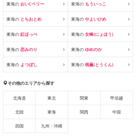
東海の
おいCベリー
東海の
もういっこ
東海の
とちおとめ
東海の
やよいひめ
東海の
紅ほっぺ
東海の
女峰(にょほう)
東海の
恋みのり
東海の
ゆめのか
東海の
よつぼし
東海の
桃薫(とうくん)
その他のエリアから探す
北海道
東北
関東
甲信越
北陸
東海
関西
中国
四国
九州・沖縄