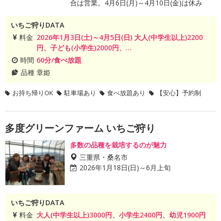
合は営業。4月6日(月)～4月10日(金)は休み
いちご狩りDATA
料金
2026年1月3日(土)～4月5日(日) 大人(中学生以上)2200
円、子ども(小学生)2000円、...
時間
60分/食べ放題
品種
章姫
お持ち帰りOK
駐車場あり
食べ放題あり
【安心】予約制
多度グリーンファーム いちご狩り
多数の品種を栽培するのが魅力
三重県・桑名市
2026年1月18日(日)～6月上旬
いちご狩りDATA
料金
大人(中学生以上)3000円、小学生2400円、幼児1900円