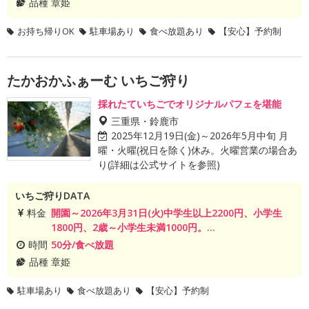
品種
章姫
お持ち帰りOK
駐車場あり
食べ放題あり
【安心】予約制
たかおかふぁーむ いちご狩り
採れたていちごでオリジナルパフェを堪能
三重県・鈴鹿市
2025年12月19日(金)～2026年5月中旬 月
曜・火曜(祝日を除く)休み。火曜営業の場合あ
り(詳細は公式サイトを参照)
いちご狩りDATA
料金
開園～2026年3月31日(火)中学生以上2200円、小学生
1800円、2歳～小学生未満1000円。...
時間
50分/食べ放題
品種
章姫
駐車場あり
食べ放題あり
【安心】予約制