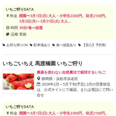
いちご狩りDATA
料金
開園〜3月1日(日) 大人・小学生2300円、幼児2100円。
3月2日(月)～3月31日(火) 大人...
時間
30分/食べ放題
品種
章姫
お持ち帰りOK
駐車場あり
食べ放題あり
【安心】予約制
いちごいちえ 馬渡橋園 いちご狩り
農薬を使わない自然農法で栽培するいちご
静岡県・浜松市浜名区
2026年2月～5月下旬(予定) 2月の営業状況
は、公式サイトにて確認、または電話にて問い
合せ
いちご狩りDATA
料金
開園〜3月1日(日) 大人・小学生2300円、幼児2100円。