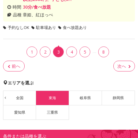
時間
30分/食べ放題
品種
章姫、紅ほっぺ
予約なしOK
駐車場あり
食べ放題あり
…
1
2
3
4
5
8
前へ
次へ
エリアを選ぶ
全国
東海
岐阜県
静岡県
愛知県
三重県
条件または品種を選ぶ