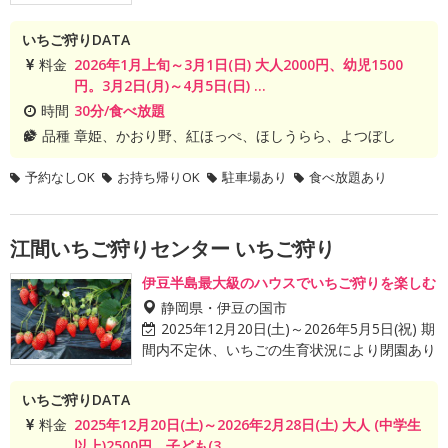
いちご狩りDATA
料金
2026年1月上旬～3月1日(日) 大人2000円、幼児1500
円。3月2日(月)～4月5日(日) ...
時間
30分/食べ放題
品種
章姫、かおり野、紅ほっぺ、ほしうらら、よつぼし
予約なしOK
お持ち帰りOK
駐車場あり
食べ放題あり
江間いちご狩りセンター いちご狩り
伊豆半島最大級のハウスでいちご狩りを楽しむ
静岡県・伊豆の国市
2025年12月20日(土)～2026年5月5日(祝) 期
間内不定休、いちごの生育状況により閉園あり
いちご狩りDATA
料金
2025年12月20日(土)～2026年2月28日(土) 大人 (中学生
以上)2500円、子ども(3...