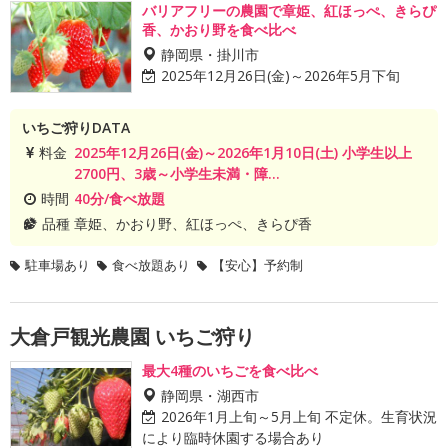
バリアフリーの農園で章姫、紅ほっぺ、きらぴ
香、かおり野を食べ比べ
静岡県・掛川市
2025年12月26日(金)～2026年5月下旬
いちご狩りDATA
料金
2025年12月26日(金)～2026年1月10日(土) 小学生以上
2700円、3歳～小学生未満・障...
時間
40分/食べ放題
品種
章姫、かおり野、紅ほっぺ、きらぴ香
駐車場あり
食べ放題あり
【安心】予約制
大倉戸観光農園 いちご狩り
最大4種のいちごを食べ比べ
静岡県・湖西市
2026年1月上旬～5月上旬 不定休。生育状況
により臨時休園する場合あり