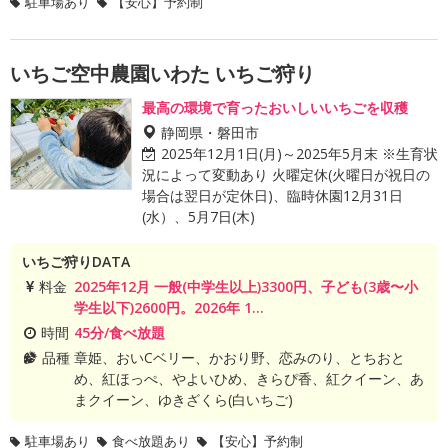
駐車場あり
【安心】予約制
いちご空中農園いわた いちご狩り
最高の環境で育ったおいしいいちごを収穫
静岡県・磐田市
2025年12月1日(月)～2025年5月末 ※生育状
況によって変動あり 火曜定休(火曜日が祝日の
場合は翌日が定休日)、臨時休園12月31日
(水）、5月7日(木)
いちご狩りDATA
料金
2025年12月 一般(中学生以上)3300円、子ども(3歳〜小
学生以下)2600円。2026年 1...
時間
45分/食べ放題
品種
章姫、おいCベリー、かおり野、恋みのり、とちおと
め、紅ほっぺ、やよいひめ、きらぴ香、紅クイーン、あ
まクイーン、ゆきざくら(白いちご)
駐車場あり
食べ放題あり
【安心】予約制