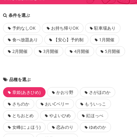
条件を選ぶ
予約なしOK
お持ち帰りOK
駐車場あり
食べ放題あり
【安心】予約制
1月開催
2月開催
3月開催
4月開催
5月開催
品種を選ぶ
章姫(あきひめ)
かおり野
さがほのか
さちのか
おいCベリー
もういっこ
とちおとめ
やよいひめ
紅ほっぺ
女峰(にょほう)
恋みのり
ゆめのか