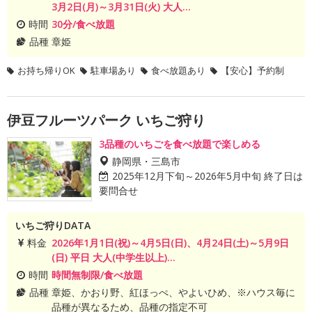
3月2日(月)～3月31日(火) 大人...
時間
30分/食べ放題
品種
章姫
お持ち帰りOK
駐車場あり
食べ放題あり
【安心】予約制
伊豆フルーツパーク いちご狩り
3品種のいちごを食べ放題で楽しめる
静岡県・三島市
2025年12月下旬～2026年5月中旬 終了日は
要問合せ
いちご狩りDATA
料金
2026年1月1日(祝)～4月5日(日)、4月24日(土)～5月9日
(日) 平日 大人(中学生以上)...
時間
時間無制限/食べ放題
品種
章姫、かおり野、紅ほっぺ、やよいひめ、※ハウス毎に
品種が異なるため、品種の指定不可