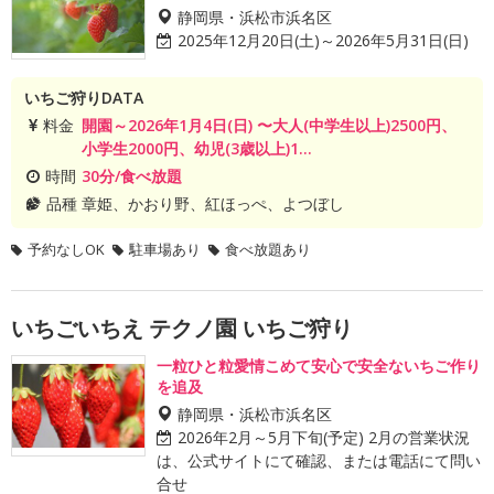
静岡県・浜松市浜名区
2025年12月20日(土)～2026年5月31日(日)
いちご狩りDATA
料金
開園～2026年1月4日(日) 〜大人(中学生以上)2500円、
小学生2000円、幼児(3歳以上)1...
時間
30分/食べ放題
品種
章姫、かおり野、紅ほっぺ、よつぼし
予約なしOK
駐車場あり
食べ放題あり
いちごいちえ テクノ園 いちご狩り
一粒ひと粒愛情こめて安心で安全ないちご作り
を追及
静岡県・浜松市浜名区
2026年2月～5月下旬(予定) 2月の営業状況
は、公式サイトにて確認、または電話にて問い
合せ