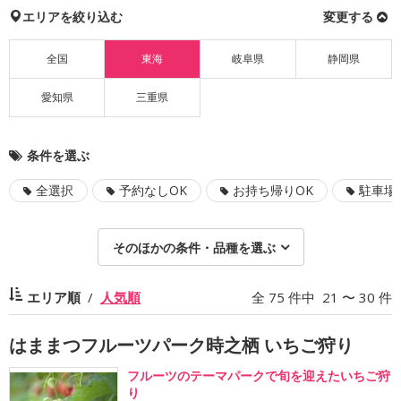
エリアを絞り込む
変更する
全国
東海
岐阜県
静岡県
愛知県
三重県
条件を選ぶ
全選択
予約なしOK
お持ち帰りOK
駐車場
そのほかの条件・品種を選ぶ
エリア順
人気順
全 75 件中 21 〜 30 件
はままつフルーツパーク時之栖 いちご狩り
フルーツのテーマパークで旬を迎えたいちご狩
り