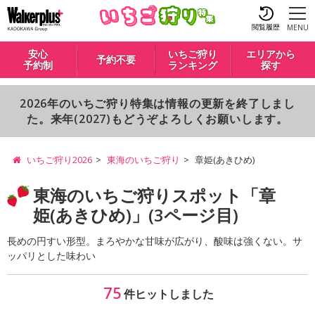
閲覧履歴
MENU
安心
いちご狩り
エリアから
予約不要
予約制
ランキング
探す
2026年のいちご狩り特集は情報の更新を終了しまし
た。来年(2027)もどうぞよろしくお願いします。
いちご狩り2026
東海のいちご狩り
章姫(あきひめ)
東海のいちご狩りスポット「章
姫(あきひめ)」(3ページ目)
長めの円すい形型。まろやかな甘味が広がり、酸味は強くない。サ
ッパリとした味わい
75
件ヒットしました