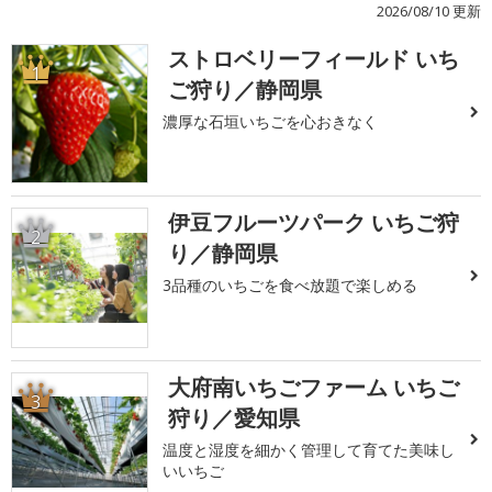
2026/08/10 更新
ストロベリーフィールド いち
1
ご狩り／静岡県
濃厚な石垣いちごを心おきなく
伊豆フルーツパーク いちご狩
2
り／静岡県
3品種のいちごを食べ放題で楽しめる
大府南いちごファーム いちご
3
狩り／愛知県
温度と湿度を細かく管理して育てた美味し
いいちご