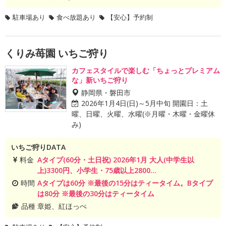
駐車場あり
食べ放題あり
【安心】予約制
くりみ苺園 いちご狩り
カフェスタイルで楽しむ「ちょっとプレミアム
な」新いちご狩り
静岡県・磐田市
2026年1月4日(日)～5月中旬 開園日：土
曜、日曜、火曜、水曜(※月曜・木曜・金曜休
み)
いちご狩りDATA
料金
Aタイプ(60分・土日祝) 2026年1月 大人(中学生以
上)3300円、小学生・75歳以上2800...
時間
Aタイプは60分 ※最後の15分はティータイム。Bタイプ
は80分 ※最後の30分はティータイム
品種
章姫、紅ほっぺ