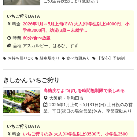
ごの生育状況により変動あり
いちご狩りDATA
料金
2026年1月～5月上旬(GW) 大人(中学生以上)4000円、小
学生3000円、幼児(3歳～未就学...
時間
60分/食べ放題
品種
アスカルビー、はるひ、すず
お持ち帰りOK
駐車場あり
食べ放題あり
【安心】予約制
きしかん いちご狩り
高糖度なよつぼしを時間無制限で楽しめる
大阪府・岸和田市
2026年1月上旬～5月31日(日) 土日祝のみ営
業。平日(祝日の場合営業)休み、季節変動あり
いちご狩りDATA
料金
いちご狩りのみ 大人(中学生以上)3500円、小学生2500