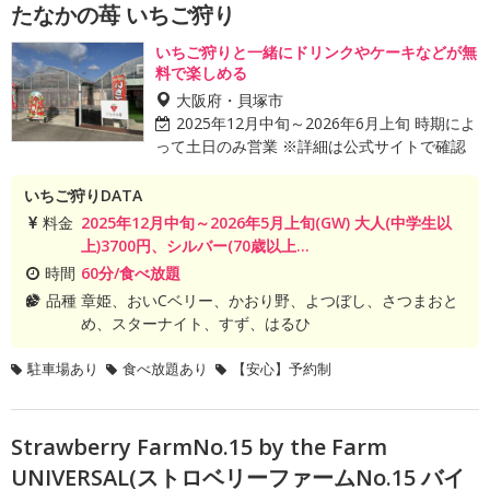
たなかの苺 いちご狩り
いちご狩りと一緒にドリンクやケーキなどが無
料で楽しめる
大阪府・貝塚市
2025年12月中旬～2026年6月上旬 時期によ
って土日のみ営業 ※詳細は公式サイトで確認
いちご狩りDATA
料金
2025年12月中旬～2026年5月上旬(GW) 大人(中学生以
上)3700円、シルバー(70歳以上...
時間
60分/食べ放題
品種
章姫、おいCベリー、かおり野、よつぼし、さつまおと
め、スターナイト、すず、はるひ
駐車場あり
食べ放題あり
【安心】予約制
Strawberry FarmNo.15 by the Farm
UNIVERSAL(ストロベリーファームNo.15 バイ