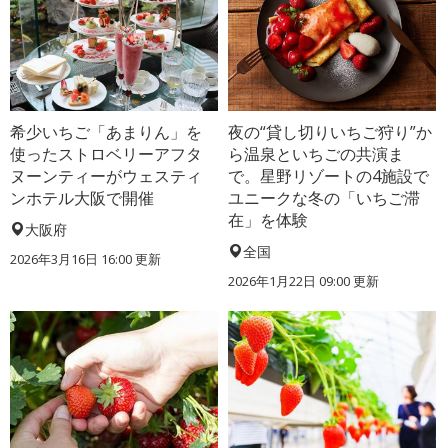
希少いちご「あまりん」を
夜の“貸し切りいちご狩り”か
使ったストロベリーアフタ
ら温泉といちごの共演ま
ヌーンティーがウェスティ
で。星野リゾートの4施設で
ンホテル大阪で開催
ユニークな冬の「いちご滞
在」を体験
大阪府
全国
2026年3月16日 16:00 更新
2026年1月22日 09:00 更新