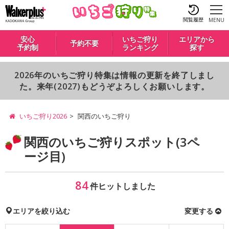
閲覧履歴
MENU
安心
いちご狩り
エリアから
予約不要
予約制
ランキング
探す
2026年のいちご狩り特集は情報の更新を終了しまし
た。来年(2027)もどうぞよろしくお願いします。
いちご狩り2026
関西のいちご狩り
関西のいちご狩りスポット(3ペ
ージ目)
84
件ヒットしました
エリアを絞り込む
変更する