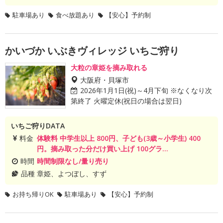
駐車場あり
食べ放題あり
【安心】予約制
かいづか いぶきヴィレッジ いちご狩り
大粒の章姫を摘み取れる
大阪府・貝塚市
2026年1月1日(祝)～4月下旬 ※なくなり次
第終了 火曜定休(祝日の場合は翌日)
いちご狩りDATA
料金
体験料 中学生以上 800円、子ども(3歳～小学生) 400
円。摘み取った分だけ買い上げ 100グラ...
時間
時間制限なし/量り売り
品種
章姫、よつぼし、すず
お持ち帰りOK
駐車場あり
【安心】予約制