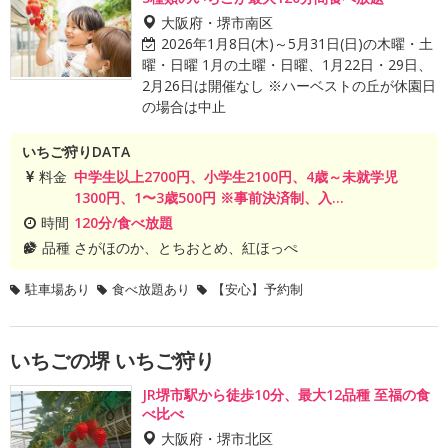
大阪府・堺市南区
2026年1月8日(木)～5月31日(日)の木曜・土
曜・日曜 1月の土曜・日曜、1月22日・29日、
2月26日は開催なし ※ハーベストの丘が休園日
の場合は中止
いちご狩りDATA
料金
中学生以上2700円、小学生2100円、4歳～未就学児
1300円、1〜3歳500円 ※事前決済制、入...
時間
120分/食べ放題
品種
さがほのか、とちおとめ、紅ほっぺ
駐車場あり
食べ放題あり
【安心】予約制
いちごの堺 いちご狩り
JR堺市駅から徒歩10分、最大12品種 至福の食
べ比べ
大阪府・堺市北区