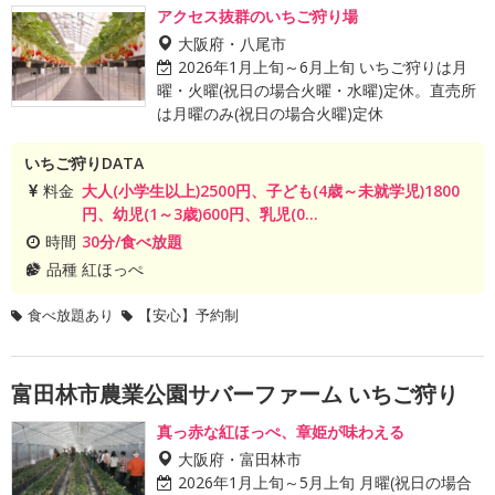
アクセス抜群のいちご狩り場
大阪府・八尾市
2026年1月上旬～6月上旬 いちご狩りは月
曜・火曜(祝日の場合火曜・水曜)定休。直売所
は月曜のみ(祝日の場合火曜)定休
いちご狩りDATA
料金
大人(小学生以上)2500円、子ども(4歳～未就学児)1800
円、幼児(1～3歳)600円、乳児(0...
時間
30分/食べ放題
品種
紅ほっぺ
食べ放題あり
【安心】予約制
富田林市農業公園サバーファーム いちご狩り
真っ赤な紅ほっぺ、章姫が味わえる
大阪府・富田林市
2026年1月上旬～5月上旬 月曜(祝日の場合