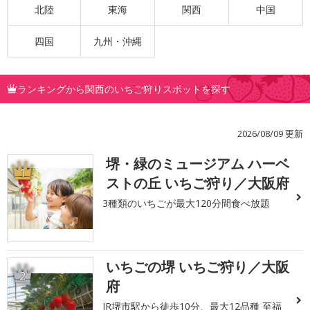
北陸
東海
関西
中国
四国
九州・沖縄
ランキングから関西のいちご狩りスポットを探す
2026/08/09 更新
堺・緑のミュージアム ハーベ
1
ストの丘 いちご狩り／大阪府
3種類のいちごが最大120分間食べ放題
いちごの堺 いちご狩り／大阪
2
府
JR堺市駅から徒歩10分、最大12品種 至福