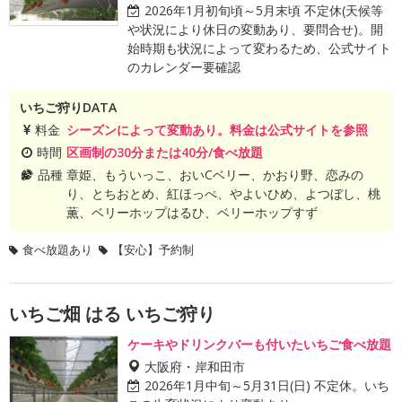
2026年1月初旬頃～5月末頃 不定休(天候等
や状況により休日の変動あり、要問合せ)。開
始時期も状況によって変わるため、公式サイト
のカレンダー要確認
いちご狩りDATA
料金
シーズンによって変動あり。料金は公式サイトを参照
時間
区画制の30分または40分/食べ放題
品種
章姫、もういっこ、おいCベリー、かおり野、恋みの
り、とちおとめ、紅ほっぺ、やよいひめ、よつぼし、桃
薫、ベリーホップはるひ、ベリーホップすず
食べ放題あり
【安心】予約制
いちご畑 はる いちご狩り
ケーキやドリンクバーも付いたいちご食べ放題
大阪府・岸和田市
2026年1月中旬～5月31日(日) 不定休。いち