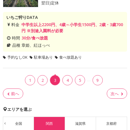
翌日)定休
いちご狩りDATA
料金
中学生以上2200円、4歳～小学生1500円、2歳・3歳700
円 ※別途入園料が必要
時間
30分/食べ放題
品種
章姫、紅ほっぺ
予約なしOK
駐車場あり
食べ放題あり
…
1
2
3
4
5
9
前へ
次へ
エリアを選ぶ
全国
関西
滋賀県
京都府