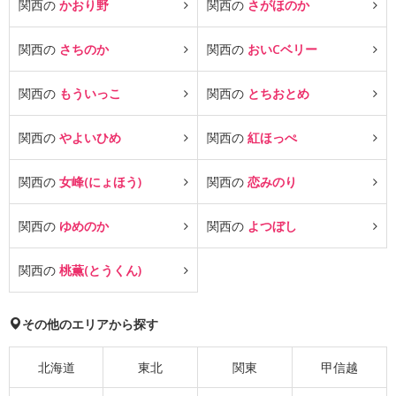
関西の
かおり野
関西の
さがほのか
関西の
さちのか
関西の
おいCベリー
関西の
もういっこ
関西の
とちおとめ
関西の
やよいひめ
関西の
紅ほっぺ
関西の
女峰(にょほう)
関西の
恋みのり
関西の
ゆめのか
関西の
よつぼし
関西の
桃薫(とうくん)
その他のエリアから探す
北海道
東北
関東
甲信越