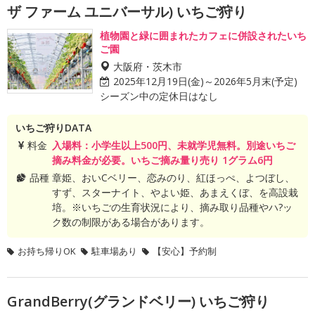
ザ ファーム ユニバーサル) いちご狩り
植物園と緑に囲まれたカフェに併設されたいち
ご園
大阪府・茨木市
2025年12月19日(金)～2026年5月末(予定)
シーズン中の定休日はなし
いちご狩りDATA
料金
入場料：小学生以上500円、未就学児無料。別途いちご
摘み料金が必要。いちご摘み量り売り 1グラム6円
品種
章姫、おいCベリー、恋みのり、紅ほっぺ、よつぼし、
すず、スターナイト、やよい姫、あまえくぼ、を高設栽
培。※いちごの生育状況により、摘み取り品種やハ?ッ
ク数の制限がある場合があります。
お持ち帰りOK
駐車場あり
【安心】予約制
GrandBerry(グランドベリー) いちご狩り