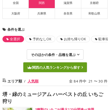
全国
関西
滋賀県
京都府
大阪府
兵庫県
奈良県
和歌山県
条件を選ぶ
全選択
予約なしOK
お持ち帰りOK
駐車場
そのほかの条件・品種を選ぶ
関西の人気ランキングから探す
エリア順
人気順
全 84 件中 21 〜 30 件
堺・緑のミュージアム ハーベストの丘 いちご
狩り
3種類のいちごが最大120分間食べ放題