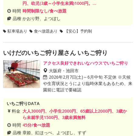
円、幼児(3歳～小学生未満)1000円。...
時間
時間制限なし/食べ放題
品種
かおり野、よつぼし
駐車場あり
食べ放題あり
【安心】予約制
いけだのいちご狩り屋さん いちご狩り
アクセス良好できれいなハウスでいちご狩り
大阪府・池田市
2026年2月7日(土)～6月中旬 不定休 ※天候
や生育状況とうにより臨時休業もあるため、来
園前に電話で要確認
いちご狩りDATA
料金
大人3000円、小学生2000円、65歳以上2000円、3歳か
ら未就学児1500円、3歳未満無料
時間
45分/食べ放題
品種
章姫、紅ほっぺ、よつぼし、すず